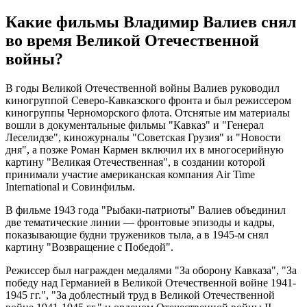
Какие фильмы Владимир Валиев снял
во время Великой Отечественной
войны?
В годы Великой Отечественной войны Валиев руководил
киногруппой Северо-Кавказского фронта и был режиссером
киногруппы Черноморского флота. Отснятые им материалы
вошли в документальные фильмы "Кавказ" и "Генерал
Леселидзе", киножурналы "Советская Грузия" и "Новости
дня", а позже Роман Кармен включил их в многосерийную
картину "Великая Отечественная", в создании которой
принимали участие американская компания Air Time
International и Совинфильм.
В фильме 1943 года "Рыбаки-патриоты" Валиев объединил
две тематические линии — фронтовые эпизоды и кадры,
показывающие будни тружеников тыла, а в 1945-м снял
картину "Возвращение с Победой".
Режиссер был награжден медалями "За оборону Кавказа", "За
победу над Германией в Великой Отечественной войне 1941-
1945 гг.", "За доблестный труд в Великой Отечественной