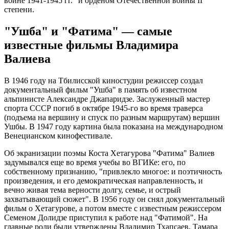
войне 1941-1945 гг." и орденом Отечественной войны II
степени.
"Ушба" и "Фатима" — самые
известные фильмы Владимира
Валиева
В 1946 году на Тбилисской киностудии режиссер создал
документальный фильм "Ушба" в память об известном
альпинисте Александре Джапаридзе. Заслуженный мастер
спорта СССР погиб в октябре 1945-го во время траверса
(подъема на вершину и спуск по разным маршрутам) вершин
Ушбы. В 1947 году картина была показана на международном
Венецианском кинофестивале.
Об экранизации поэмы Коста Хетагурова "Фатима" Валиев
задумывался еще во время учебы во ВГИКе: его, по
собственному признанию, "привлекло многое: и поэтичность
произведения, и его демократическая направленность, и
вечно живая тема верности долгу, семье, и острый
захватывающий сюжет". В 1956 году он снял документальный
фильм о Хетагурове, а потом вместе с известным режиссером
Семеном Долидзе приступил к работе над "Фатимой". На
главные роли были утверждены Владимир Тхапсаев, Тамара