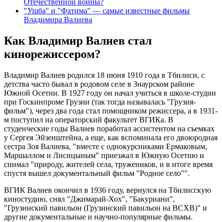
Отечественной войны?
"Ушба" и "Фатима" — самые известные фильмы
Владимира Валиева
Как Владимир Валиев стал
кинорежиссером?
Владимир Валиев родился 18 июня 1910 года в Тбилиси, с
детства часто бывал в родовом селе в Знаурском районе
Южной Осетии. В 1927 году он начал учиться в школе-студии
при Госкинпроме Грузии (так тогда называлась "Грузия-
фильм"), через два года стал помощником режиссера, а в 1931-
м поступил на операторский факультет ВГИКа. В
студенческие годы Валиев поработал ассистентом на съемках
у Сергея Эйзенштейна, а еще, как вспоминала его двоюродная
сестра Зоя Валиева, "вместе с однокурсниками Ермаковым,
Маршаллом и Лисицыным" приезжал в Южную Осетию и
снимал "природу, жителей села, тружеников, и в итоге время
спустя вышел документальный фильм "Родное село"".
ВГИК Валиев окончил в 1936 году, вернулся на Тбилисскую
киностудию, снял "Джимарай-Хох", "Бакуриани",
"Грузинский павильон (Грузинский павильон на ВСХВ)" и
другие документальные и научно-популярные фильмы.