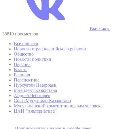
Вконтакте
38810 просмотров
Все новости
Новости стран каспийского региона
Общество
Новости политики
Персона
Власть
Религия
Перспектива
Нурсултан Назарбаев
президент Казахстана
Андрей Чеботарёв
Союз Мусульман Казахстана
Мусульманский комитет по правам человека
ЦАИ "Альтернатива"
Подписывайтесь на наc в Google-news