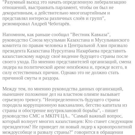
"Разумный выход это начать определенную либерализацию
отношений, выстраивать парламент, чтобы он был не
декоративным, а действительно многопартийным и
представлял интересы различных слоёв и групп",
резюмировал Андрей Чеботарёв.
Напомним, как раньше сообщал "Вестник Кавказа",
руководство Союза мусульман Казахстана и Мусульманского
комитета по правам человека в Центральной Азии призвало
президента Казахстана Нурсултана Назарбаева представить
казахстанскому народу своё видение будущего страны после
своего ухода. По мнению представителей организаций, смена
лидера на политической арене неизбежна и, прежде всего, в
силу естественных причин. Однако это не должно стать
причиной смуты и раздора.
Между тем, по мнению руководства данных организаций,
нынешнее положение дел на властном олимпе вызывает
серьезную тревогу. "Неопределенность будущего страны
породила коррупционную вакханалию, бегство капитала из
страны и обострение внутриклановой борьбы", - пишет
руководство СМС и МКПЧ ЦА.. "Самый важный вопрос,
который волнует многих казахстанцев: Кто станет следующим
президентом? Не приведет ли новый лидер к кровопролитной
междоусобице и развалу страны?" говорится в обращении