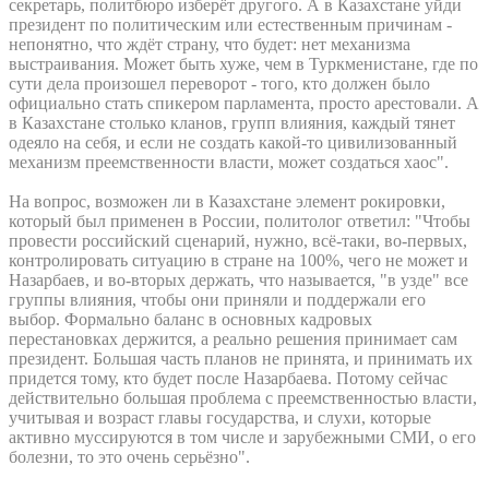
секретарь, политбюро изберёт другого. А в Казахстане уйди
президент по политическим или естественным причинам -
непонятно, что ждёт страну, что будет: нет механизма
выстраивания. Может быть хуже, чем в Туркменистане, где по
сути дела произошел переворот - того, кто должен было
официально стать спикером парламента, просто арестовали. А
в Казахстане столько кланов, групп влияния, каждый тянет
одеяло на себя, и если не создать какой-то цивилизованный
механизм преемственности власти, может создаться хаос".
На вопрос, возможен ли в Казахстане элемент рокировки,
который был применен в России, политолог ответил: "Чтобы
провести российский сценарий, нужно, всё-таки, во-первых,
контролировать ситуацию в стране на 100%, чего не может и
Назарбаев, и во-вторых держать, что называется, "в узде" все
группы влияния, чтобы они приняли и поддержали его
выбор. Формально баланс в основных кадровых
перестановках держится, а реально решения принимает сам
президент. Большая часть планов не принята, и принимать их
придется тому, кто будет после Назарбаева. Потому сейчас
действительно большая проблема с преемственностью власти,
учитывая и возраст главы государства, и слухи, которые
активно муссируются в том числе и зарубежными СМИ, о его
болезни, то это очень серьёзно".