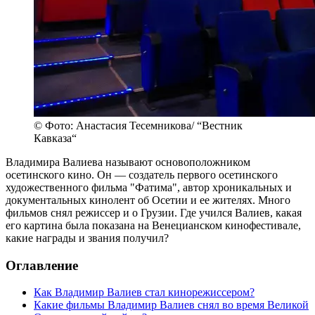
© Фото: Анастасия Тесемникова/ “Вестник
Кавказа“
Владимира Валиева называют основоположником
осетинского кино. Он — создатель первого осетинского
художественного фильма "Фатима", автор хроникальных и
документальных кинолент об Осетии и ее жителях. Много
фильмов снял режиссер и о Грузии. Где учился Валиев, какая
его картина была показана на Венецианском кинофестивале,
какие награды и звания получил?
Оглавление
Как Владимир Валиев стал кинорежиссером?
Какие фильмы Владимир Валиев снял во время Великой