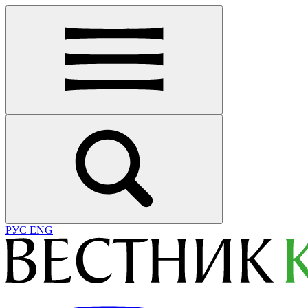
РУС
ENG