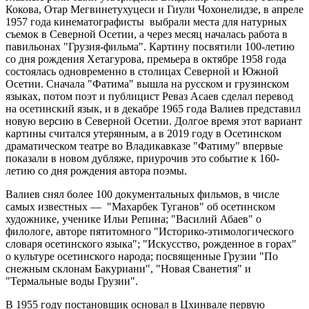
Кокова, Отар Мегвинетухуцеси и Гиули Чохонелидзе, в апреле
1957 года кинематографисты выбрали места для натурных
съемок в Северной Осетии, а через месяц началась работа в
павильонах "Грузия-фильма". Картину посвятили 100-летию
со дня рождения Хетагурова, премьера в октябре 1958 года
состоялась одновременно в столицах Северной и Южной
Осетии. Сначала "Фатима" вышла на русском и грузинском
языках, потом поэт и публицист Реваз Асаев сделал перевод
на осетинский язык, и в декабре 1965 года Валиев представил
новую версию в Северной Осетии. Долгое время этот вариант
картины считался утерянным, а в 2019 году в Осетинском
драматическом театре во Владикавказе "Фатиму" впервые
показали в новом дубляже, приурочив это событие к 160-
летию со дня рождения автора поэмы.
Валиев снял более 100 документальных фильмов, в числе
самых известных — "Махарбек Туганов" об осетинском
художнике, ученике Ильи Репина; "Василий Абаев" о
филологе, авторе пятитомного "Историко-этимологического
словаря осетинского языка"; "Искусство, рожденное в горах"
о культуре осетинского народа; посвященные Грузии "По
снежным склонам Бакуриани", "Новая Сванетия" и
"Термальные воды Грузии".
В 1955 году постановщик основал в Цхинвале первую