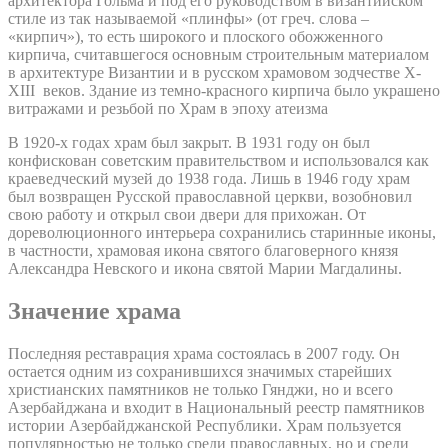
архитектора Гольма и под его руководством в византийском
стиле из так называемой «плинфы» (от греч. слова –
«кирпич»), то есть широкого и плоского обожженного
кирпича, считавшегося основным строительным материалом
в архитектуре Византии и в русском храмовом зодчестве X-
XIII веков. Здание из темно-красного кирпича было украшено
витражами и резьбой по Храм в эпоху атеизма
В 1920-х годах храм был закрыт. В 1931 году он был
конфискован советским правительством и использовался как
краеведческий музей до 1938 года. Лишь в 1946 году храм
был возвращен Русской православной церкви, возобновил
свою работу и открыл свои двери для прихожан. От
дореволюционного интерьера сохранились старинные иконы,
в частности, храмовая икона святого благоверного князя
Александра Невского и икона святой Марии Магдалины.
Значение храма
Последняя реставрация храма состоялась в 2007 году. Он
остается одним из сохранившихся значимых старейших
христианских памятников не только Гянджи, но и всего
Азербайджана и входит в Национальный реестр памятников
истории Азербайджанской Республики. Храм пользуется
популярностью не только среди православных, но и среди