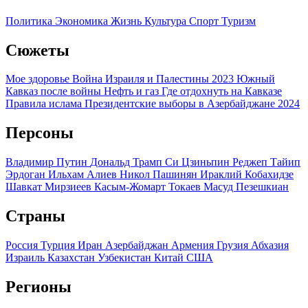
Политика
Экономика
Жизнь
Культура
Спорт
Туризм
Сюжеты
Мое здоровье
Война Израиля и Палестины 2023
Южный
Кавказ после войны
Нефть и газ
Где отдохнуть на Кавказе
Правила ислама
Президентские выборы в Азербайджане 2024
Персоны
Владимир Путин
Дональд Трамп
Си Цзиньпин
Реджеп Тайип
Эрдоган
Ильхам Алиев
Никол Пашинян
Ираклий Кобахидзе
Шавкат Мирзиеев
Касым-Жомарт Токаев
Масуд Пезешкиан
Страны
Россия
Турция
Иран
Азербайджан
Армения
Грузия
Абхазия
Израиль
Казахстан
Узбекистан
Китай
США
Регионы