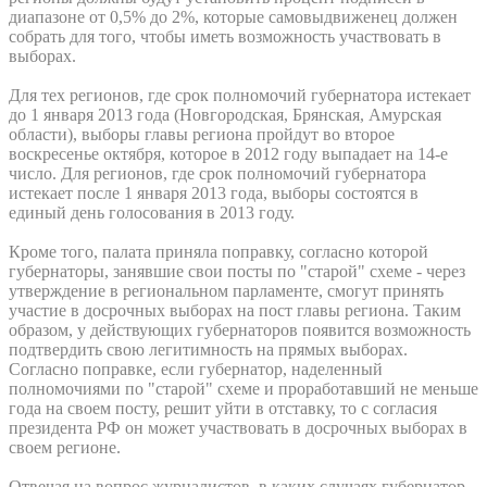
диапазоне от 0,5% до 2%, которые самовыдвиженец должен
собрать для того, чтобы иметь возможность участвовать в
выборах.
Для тех регионов, где срок полномочий губернатора истекает
до 1 января 2013 года (Новгородская, Брянская, Амурская
области), выборы главы региона пройдут во второе
воскресенье октября, которое в 2012 году выпадает на 14-е
число. Для регионов, где срок полномочий губернатора
истекает после 1 января 2013 года, выборы состоятся в
единый день голосования в 2013 году.
Кроме того, палата приняла поправку, согласно которой
губернаторы, занявшие свои посты по "старой" схеме - через
утверждение в региональном парламенте, смогут принять
участие в досрочных выборах на пост главы региона. Таким
образом, у действующих губернаторов появится возможность
подтвердить свою легитимность на прямых выборах.
Согласно поправке, если губернатор, наделенный
полномочиями по "старой" схеме и проработавший не меньше
года на своем посту, решит уйти в отставку, то с согласия
президента РФ он может участвовать в досрочных выборах в
своем регионе.
Отвечая на вопрос журналистов, в каких случаях губернатор