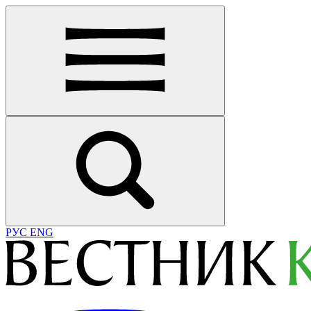
РУС
ENG