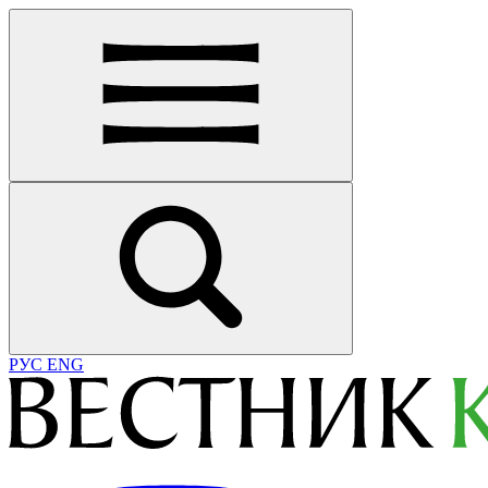
РУС
ENG