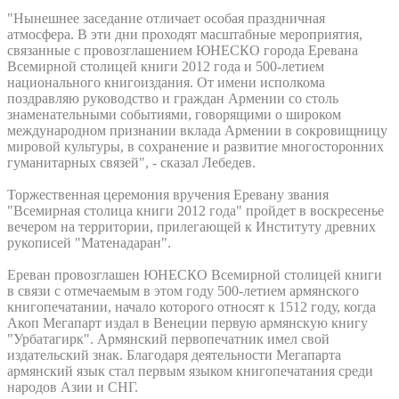
"Нынешнее заседание отличает особая праздничная
атмосфера. В эти дни проходят масштабные мероприятия,
связанные с провозглашением ЮНЕСКО города Еревана
Всемирной столицей книги 2012 года и 500-летием
национального книгоиздания. От имени исполкома
поздравляю руководство и граждан Армении со столь
знаменательными событиями, говорящими о широком
международном признании вклада Армении в сокровищницу
мировой культуры, в сохранение и развитие многосторонних
гуманитарных связей", - сказал Лебедев.
Торжественная церемония вручения Еревану звания
"Всемирная столица книги 2012 года" пройдет в воскресенье
вечером на территории, прилегающей к Институту древних
рукописей "Матенадаран".
Ереван провозглашен ЮНЕСКО Всемирной столицей книги
в связи с отмечаемым в этом году 500-летием армянского
книгопечатании, начало которого относят к 1512 году, когда
Акоп Мегапарт издал в Венеции первую армянскую книгу
"Урбатагирк". Армянский первопечатник имел свой
издательский знак. Благодаря деятельности Мегапарта
армянский язык стал первым языком книгопечатания среди
народов Азии и СНГ.