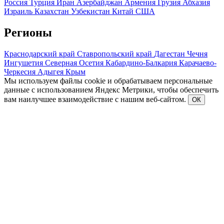
Россия
Турция
Иран
Азербайджан
Армения
Грузия
Абхазия
Израиль
Казахстан
Узбекистан
Китай
США
Регионы
Краснодарский край
Ставропольский край
Дагестан
Чечня
Ингушетия
Северная Осетия
Кабардино-Балкария
Карачаево-
Черкесия
Адыгея
Крым
Мы используем файлы cookie и обрабатываем персональные
данные с использованием Яндекс Метрики, чтобы обеспечить
вам наилучшее взаимодействие с нашим веб-сайтом.
ОК