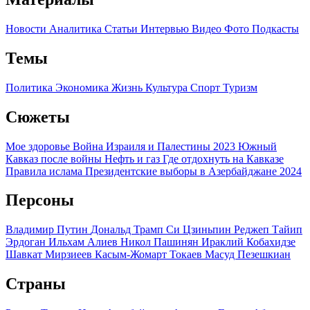
Новости
Аналитика
Статьи
Интервью
Видео
Фото
Подкасты
Темы
Политика
Экономика
Жизнь
Культура
Спорт
Туризм
Сюжеты
Мое здоровье
Война Израиля и Палестины 2023
Южный
Кавказ после войны
Нефть и газ
Где отдохнуть на Кавказе
Правила ислама
Президентские выборы в Азербайджане 2024
Персоны
Владимир Путин
Дональд Трамп
Си Цзиньпин
Реджеп Тайип
Эрдоган
Ильхам Алиев
Никол Пашинян
Ираклий Кобахидзе
Шавкат Мирзиеев
Касым-Жомарт Токаев
Масуд Пезешкиан
Страны