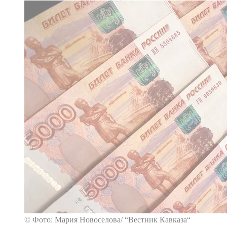
© Фото: Мария Новоселова/ “Вестник Кавказа“