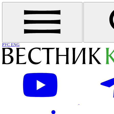
РУС
ENG