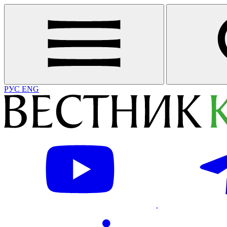
РУС
ENG