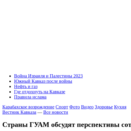
Война Израиля и Палестины 2023
Южный Кавказ после войны
Нефть и газ
Где отдохнуть на Кавказе
Правила ислама
Карабахское возрождение
Спорт
Фото
Видео
Здоровье
Кухня
Вестник Кавказа
—
Все новости
Страны ГУАМ обсудят перспективы сот