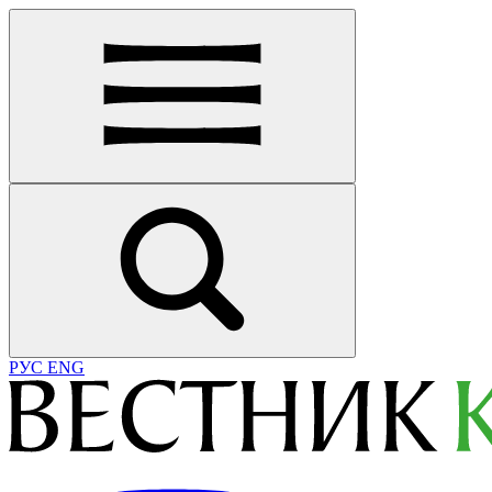
РУС
ENG