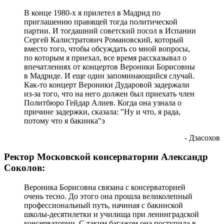
В конце 1980-х я прилетел в Мадрид по
приглашению правящей тогда политической
партии. И тогдашний советский посол в Испании
Сергей Калистратович Романовский, который
вместо того, чтобы обсуждать со мной вопросы,
по которым я приехал, все время рассказывал о
впечатлениях от концертов Вероники Борисовны
в Мадриде. И еще один запоминающийся случай.
Как-то концерт Вероники Дударовой задержали
из-за того, что на него должен был приехать член
Политбюро Гейдар Алиев. Когда она узнала о
причине задержки, сказала: "Ну и что, я рада,
потому что я бакинка"э
- Дзасохов
Ректор Московской консерватории Александр
Соколов:
Вероника Борисовна связана с консерваторией
очень тесно. До этого она прошла великолепный
профессиональный путь, начиная с бакинской
школы-десятилетки и училища при ленинградской
консерватории. С таким багажом она поступила в