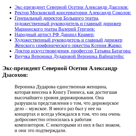
Экс-президент Северной Осетии Александр Дзасохов:
Ректор Московской консерватории Александр Соколов:
Генеральный директор Большого театра,
художественный руководитель и главный дирижер
Мариинского театра Валерий Гергиев:
Народный артист РФ Даниил Крамер:
Художественный руководитель и главный дирижер
Женского симфонического оркестра Ксения Жарко:
Доктор искусствоведения, профессор Татьяна Батагова:
Внучка Вероники Дударовой Вероника Вайнштейн:
Экс-президент Северной Осетии Александр
Дзасохов:
Вероника Дударова единственная женщина,
которая внесена в Книгу Гиннеса, как достигшая
высочайшего уровня дирижирования. Она
разрушила представления о том, что дирижерское
дело – мужское. Я много раз был у нее на
концертах и всегда убеждался в том, что она очень
добросовестно относилась к работам
композиторов. С некоторыми из них я был знаком,
и они это подтверждали.