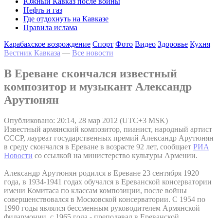
Южный Кавказ после войны
Нефть и газ
Где отдохнуть на Кавказе
Правила ислама
Карабахское возрождение
Спорт
Фото
Видео
Здоровье
Кухня
Вестник Кавказа
—
Все новости
В Ереване скончался известный
композитор и музыкант Александр
Арутюнян
Опубликовано: 20:14, 28 мар 2012 (UTC+3 MSK)
Известный армянский композитор, пианист, народный артист
СССР, лауреат государственных премий Александр Арутюнян
в среду скончался в Ереване в возрасте 92 лет, сообщает
РИА
Новости
со ссылкой на министерство культуры Армении.
Александр Арутюнян родился в Ереване 23 сентября 1920
года, в 1934-1941 годах обучался в Ереванской консерватории
имени Комитаса по классам композиции, после войны
совершенствовался в Московской консерватории. С 1954 по
1990 годы являлся бессменным руководителем Армянской
филармонии, с 1965 года - преподавал в Ереванской