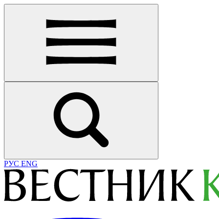
РУС
ENG