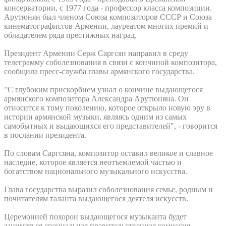
консерватории, с 1977 года - профессор класса композиции.
Арутюнян был членом Союза композиторов СССР и Союза
кинематографистов Армении, лауреатом многих премий и
обладателем ряда престижных наград.
Президент Армении Серж Саргсян направил в среду
телеграмму соболезнования в связи с кончиной композитора,
сообщила пресс-служба главы армянского государства.
"С глубоким прискорбием узнал о кончине выдающегося
армянского композитора Александра Арутюняна. Он
относится к тому поколению, которое открыло новую эру в
истории армянской музыки, являясь одним из самых
самобытных и выдающихся его представителей", - говорится
в послании президента.
По словам Саргсяна, композитор оставил великое и славное
наследие, которое является неотъемлемой частью и
богатством национального музыкального искусства.
Глава государства выразил соболезнования семье, родным и
почитателям таланта выдающегося деятеля искусств.
Церемонией похорон выдающегося музыканта будет
заниматься специальная правительственная комиссия.