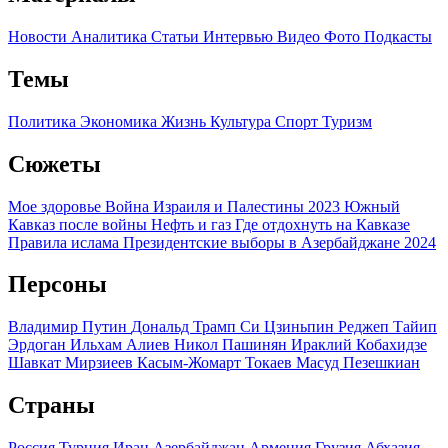
Новости
Аналитика
Статьи
Интервью
Видео
Фото
Подкасты
Темы
Политика
Экономика
Жизнь
Культура
Спорт
Туризм
Сюжеты
Мое здоровье
Война Израиля и Палестины 2023
Южный
Кавказ после войны
Нефть и газ
Где отдохнуть на Кавказе
Правила ислама
Президентские выборы в Азербайджане 2024
Персоны
Владимир Путин
Дональд Трамп
Си Цзиньпин
Реджеп Тайип
Эрдоган
Ильхам Алиев
Никол Пашинян
Ираклий Кобахидзе
Шавкат Мирзиеев
Касым-Жомарт Токаев
Масуд Пезешкиан
Страны
Россия
Турция
Иран
Азербайджан
Армения
Грузия
Абхазия