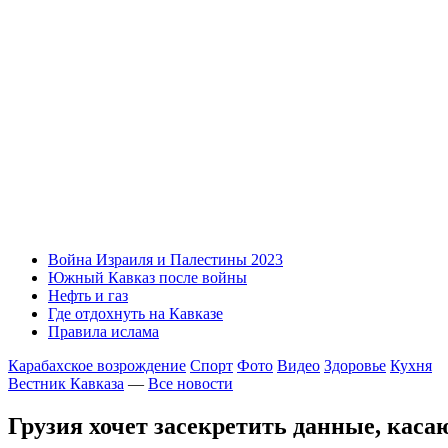
Война Израиля и Палестины 2023
Южный Кавказ после войны
Нефть и газ
Где отдохнуть на Кавказе
Правила ислама
Карабахское возрождение
Спорт
Фото
Видео
Здоровье
Кухня
Вестник Кавказа
—
Все новости
Грузия хочет засекретить данные, ка