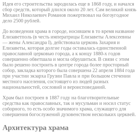
Идея его строительства зародилась еще в 1868 году, и начался
сбор средств, который длился около 20 лет. Сам великий князь
Михаил Николаевич Романов пожертвовал на богоугодное
дело 2500 рублей.
До возведения храма в городе, носившем в то время название
Елизаветполь (в честь императрицы Елизаветы Алексеевны
— жены Александра I), действовала церковь Захария и
Елизаветы, которая долгие годы оставалась единственной
православной церковью города, а к концу 1880-х годов
совершенно обветшала и могла обрушиться. В связи с этим
было решено построить в центре города более просторный
собор, закладка которого была совершена 22 апреля 1884 года
при участии экзарха Грузии Павла и при большом стечении
местного населения, состоящего из людей разных
национальностей, сословий и вероисповеданий.
Храм был построен в 1887 году на благотворительные
средства как православных, так и мусульман и носил статус
соборного, то есть особо значимого храма, служащего для
совершения богослужений духовенством нескольких церквей.
Архитектура храма