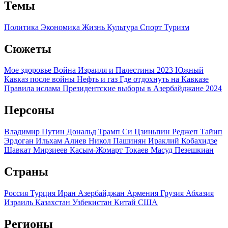
Темы
Политика
Экономика
Жизнь
Культура
Спорт
Туризм
Сюжеты
Мое здоровье
Война Израиля и Палестины 2023
Южный
Кавказ после войны
Нефть и газ
Где отдохнуть на Кавказе
Правила ислама
Президентские выборы в Азербайджане 2024
Персоны
Владимир Путин
Дональд Трамп
Си Цзиньпин
Реджеп Тайип
Эрдоган
Ильхам Алиев
Никол Пашинян
Ираклий Кобахидзе
Шавкат Мирзиеев
Касым-Жомарт Токаев
Масуд Пезешкиан
Страны
Россия
Турция
Иран
Азербайджан
Армения
Грузия
Абхазия
Израиль
Казахстан
Узбекистан
Китай
США
Регионы