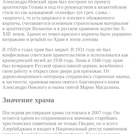
Александро-Невский храм был построен по проекту
архитектора Гольма и под его руководством в византийском
стиле из так называемой «плинфы» (от греч. слова –
«кирпич»), то есть широкого и плоского обожженного
кирпича, считавшегося основным строительным материалом
в архитектуре Византии и в русском храмовом зодчестве X-
XIII веков. Здание из темно-красного кирпича было украшено
витражами и резьбой по Храм в эпоху атеизма
В 1920-х годах храм был закрыт. В 1931 году он был
конфискован советским правительством и использовался как
краеведческий музей до 1938 года. Лишь в 1946 году храм
был возвращен Русской православной церкви, возобновил
свою работу и открыл свои двери для прихожан. От
дореволюционного интерьера сохранились старинные иконы,
в частности, храмовая икона святого благоверного князя
Александра Невского и икона святой Марии Магдалины.
Значение храма
Последняя реставрация храма состоялась в 2007 году. Он
остается одним из сохранившихся значимых старейших
христианских памятников не только Гянджи, но и всего
Азербайджана и входит в Национальный реестр памятников