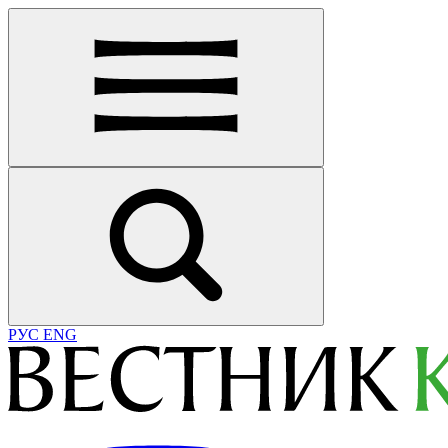
РУС
ENG