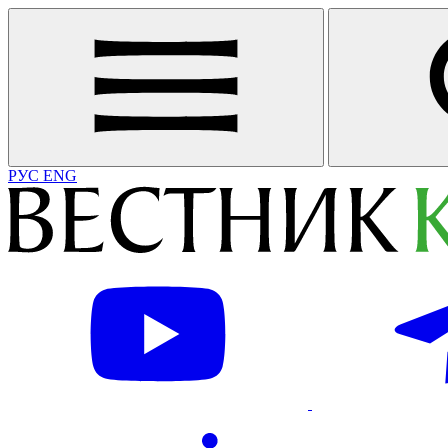
РУС
ENG