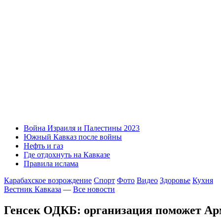
Война Израиля и Палестины 2023
Южный Кавказ после войны
Нефть и газ
Где отдохнуть на Кавказе
Правила ислама
Карабахское возрождение
Спорт
Фото
Видео
Здоровье
Кухня
Вестник Кавказа
—
Все новости
Генсек ОДКБ: организация поможет Ар