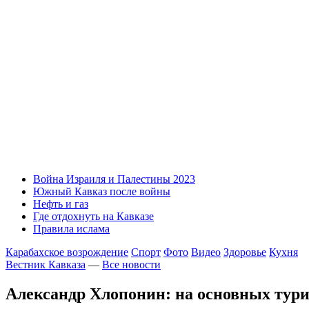
Война Израиля и Палестины 2023
Южный Кавказ после войны
Нефть и газ
Где отдохнуть на Кавказе
Правила ислама
Карабахское возрождение
Спорт
Фото
Видео
Здоровье
Кухня
Вестник Кавказа
—
Все новости
Александр Хлопонин: на основных тури