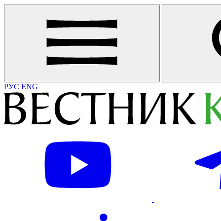
РУС
ENG