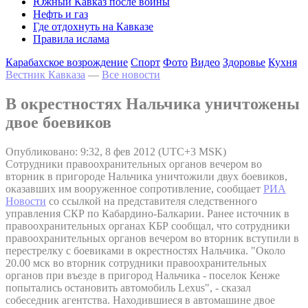
Южный Кавказ после войны
Нефть и газ
Где отдохнуть на Кавказе
Правила ислама
Карабахское возрождение
Спорт
Фото
Видео
Здоровье
Кухня
Вестник Кавказа
—
Все новости
В окрестностях Нальчика уничтожены
двое боевиков
Опубликовано: 9:32, 8 фев 2012 (UTC+3 MSK)
Сотрудники правоохранительных органов вечером во
вторник в пригороде Нальчика уничтожили двух боевиков,
оказавших им вооруженное сопротивление, сообщает
РИА
Новости
со ссылкой на представителя следственного
управления СКР по Кабардино-Балкарии. Ранее источник в
правоохранительных органах КБР сообщал, что сотрудники
правоохранительных органов вечером во вторник вступили в
перестрелку с боевиками в окрестностях Нальчика. "Около
20.00 мск во вторник сотрудники правоохранительных
органов при въезде в пригород Нальчика - поселок Кенже
попытались остановить автомобиль Lexus", - сказал
собеседник агентства. Находившиеся в автомашине двое