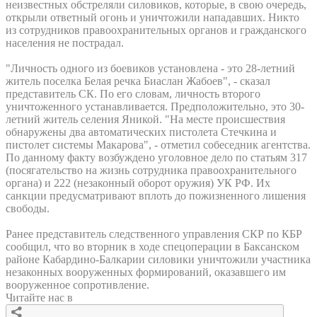
неизвестных обстреляли силовиков, которые, в свою очередь,
открыли ответный огонь и уничтожили нападавших. Никто
из сотрудников правоохранительных органов и гражданского
населения не пострадал.
"Личность одного из боевиков установлена - это 28-летний
житель поселка Белая речка Биаслан Жабоев", - сказал
представитель СК. По его словам, личность второго
уничтоженного устанавливается. Предположительно, это 30-
летний житель селения Яникой. "На месте происшествия
обнаружены два автоматических пистолета Стечкина и
пистолет системы Макарова", - отметил собеседник агентства.
По данному факту возбуждено уголовное дело по статьям 317
(посягательство на жизнь сотрудника правоохранительного
органа) и 222 (незаконный оборот оружия) УК РФ. Их
санкции предусматривают вплоть до пожизненного лишения
свободы.
Ранее представитель следственного управления СКР по КБР
сообщил, что во вторник в ходе спецоперации в Баксанском
районе Кабардино-Балкарии силовики уничтожили участника
незаконных вооруженных формирований, оказавшего им
вооруженное сопротивление.
Читайте нас в