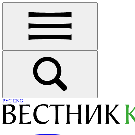
РУС
ENG