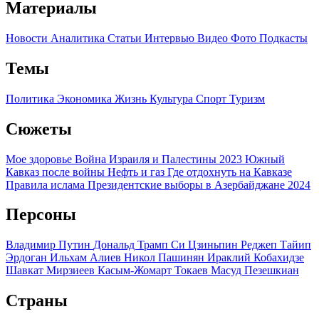
Материалы
Новости
Аналитика
Статьи
Интервью
Видео
Фото
Подкасты
Темы
Политика
Экономика
Жизнь
Культура
Спорт
Туризм
Сюжеты
Мое здоровье
Война Израиля и Палестины 2023
Южный
Кавказ после войны
Нефть и газ
Где отдохнуть на Кавказе
Правила ислама
Президентские выборы в Азербайджане 2024
Персоны
Владимир Путин
Дональд Трамп
Си Цзиньпин
Реджеп Тайип
Эрдоган
Ильхам Алиев
Никол Пашинян
Ираклий Кобахидзе
Шавкат Мирзиеев
Касым-Жомарт Токаев
Масуд Пезешкиан
Страны