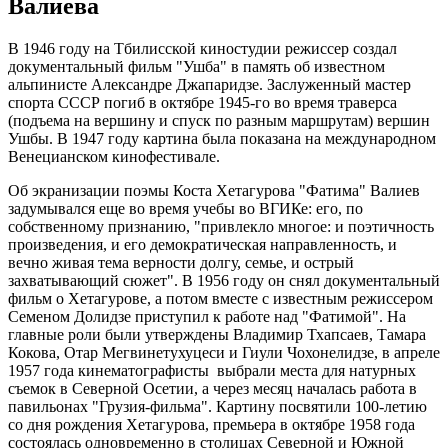
Валиева
В 1946 году на Тбилисской киностудии режиссер создал
документальный фильм "Ушба" в память об известном
альпинисте Александре Джапаридзе. Заслуженный мастер
спорта СССР погиб в октябре 1945-го во время траверса
(подъема на вершину и спуск по разным маршрутам) вершин
Ушбы. В 1947 году картина была показана на международном
Венецианском кинофестивале.
Об экранизации поэмы Коста Хетагурова "Фатима" Валиев
задумывался еще во время учебы во ВГИКе: его, по
собственному признанию, "привлекло многое: и поэтичность
произведения, и его демократическая направленность, и
вечно живая тема верности долгу, семье, и острый
захватывающий сюжет". В 1956 году он снял документальный
фильм о Хетагурове, а потом вместе с известным режиссером
Семеном Долидзе приступил к работе над "Фатимой". На
главные роли были утверждены Владимир Тхапсаев, Тамара
Кокова, Отар Мегвинетухуцеси и Гиули Чохонелидзе, в апреле
1957 года кинематографисты выбрали места для натурных
съемок в Северной Осетии, а через месяц началась работа в
павильонах "Грузия-фильма". Картину посвятили 100-летию
со дня рождения Хетагурова, премьера в октябре 1958 года
состоялась одновременно в столицах Северной и Южной