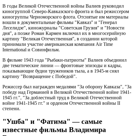
В годы Великой Отечественной войны Валиев руководил
киногруппой Северо-Кавказского фронта и был режиссером
киногруппы Черноморского флота. Отснятые им материалы
вошли в документальные фильмы "Кавказ" и "Генерал
Леселидзе", киножурналы "Советская Грузия" и "Новости
дня", а позже Роман Кармен включил их в многосерийную
картину "Великая Отечественная", в создании которой
принимали участие американская компания Air Time
International и Совинфильм.
В фильме 1943 года "Рыбаки-патриоты" Валиев объединил
две тематические линии — фронтовые эпизоды и кадры,
показывающие будни тружеников тыла, а в 1945-м снял
картину "Возвращение с Победой".
Режиссер был награжден медалями "За оборону Кавказа", "За
победу над Германией в Великой Отечественной войне 1941-
1945 гг.", "За доблестный труд в Великой Отечественной
войне 1941-1945 гг." и орденом Отечественной войны II
степени.
"Ушба" и "Фатима" — самые
известные фильмы Владимира