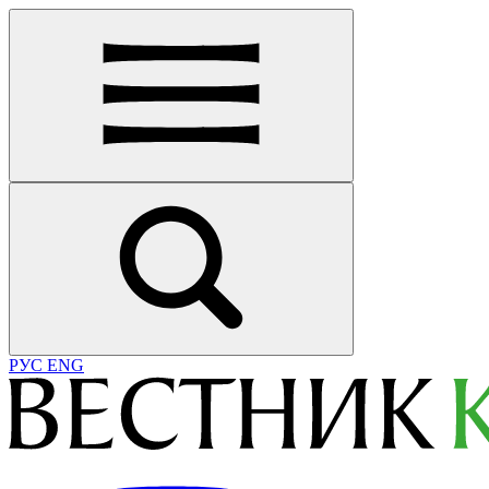
РУС
ENG