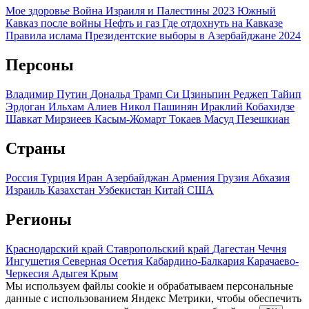
Мое здоровье
Война Израиля и Палестины 2023
Южный
Кавказ после войны
Нефть и газ
Где отдохнуть на Кавказе
Правила ислама
Президентские выборы в Азербайджане 2024
Персоны
Владимир Путин
Дональд Трамп
Си Цзиньпин
Реджеп Тайип
Эрдоган
Ильхам Алиев
Никол Пашинян
Ираклий Кобахидзе
Шавкат Мирзиеев
Касым-Жомарт Токаев
Масуд Пезешкиан
Страны
Россия
Турция
Иран
Азербайджан
Армения
Грузия
Абхазия
Израиль
Казахстан
Узбекистан
Китай
США
Регионы
Краснодарский край
Ставропольский край
Дагестан
Чечня
Ингушетия
Северная Осетия
Кабардино-Балкария
Карачаево-
Черкесия
Адыгея
Крым
Мы используем файлы cookie и обрабатываем персональные
данные с использованием Яндекс Метрики, чтобы обеспечить