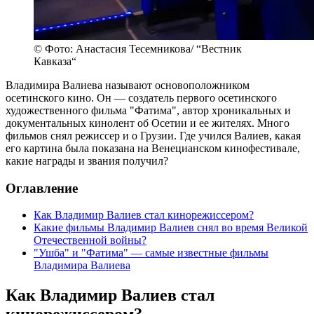
© Фото: Анастасия Тесемникова/ “Вестник
Кавказа“
Владимира Валиева называют основоположником
осетинского кино. Он — создатель первого осетинского
художественного фильма "Фатима", автор хроникальных и
документальных кинолент об Осетии и ее жителях. Много
фильмов снял режиссер и о Грузии. Где учился Валиев, какая
его картина была показана на Венецианском кинофестивале,
какие награды и звания получил?
Оглавление
Как Владимир Валиев стал кинорежиссером?
Какие фильмы Владимир Валиев снял во время Великой
Отечественной войны?
"Ушба" и "Фатима" — самые известные фильмы
Владимира Валиева
Как Владимир Валиев стал