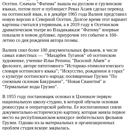
Осетии. Сначала "Фатима" вышла на русском и грузинском
языках, потом поэт и публицист Реваз Асаев сделал перевод
на осетинский язык, и в декабре 1965 года Валиев представил
новую версию в Северной Осетии. Долгое время этот вариант
картины считался утерянным, а в 2019 году в Осетинском
драматическом театре во Владикавказе "Фатиму" впервые
показали в новом дубляже, приурочив это событие к 160-
летию со дня рождения автора поэмы.
Валиев снял более 100 документальных фильмов, в числе
самых известных — "Махарбек Туганов" об осетинском
художнике, ученике Ильи Репина; "Василий Абаев" о
филологе, авторе пятитомного "Историко-этимологического
словаря осетинского языка"; "Искусство, рожденное в горах"
о культуре осетинского народа; посвященные Грузии "По
снежным склонам Бакуриани", "Новая Сванетия" и
"Термальные воды Грузии".
В 1955 году постановщик основал в Цхинвале первую
национальную школу-студию, в которой обучали основам
режиссуры и операторской работы. Ее воспитанники сняли
документально-историческую картину, которая заняла первое
место на республиканском конкурсе любительских фильмов
Грузии. Однако из-за материальных и организационных
проблем студия вскоре закрылась.