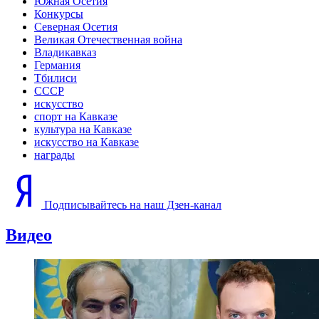
Южная Осетия
Конкурсы
Северная Осетия
Великая Отечественная война
Владикавказ
Германия
Тбилиси
СССР
искусство
спорт на Кавказе
культура на Кавказе
искусство на Кавказе
награды
Подписывайтесь на наш Дзен-канал
Видео