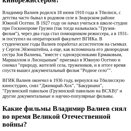
кинорежиссером?
Владимир Валиев родился 18 июня 1910 года в Тбилиси, с
детства часто бывал в родовом селе в Знаурском районе
Южной Осетии. В 1927 году он начал учиться в школе-студии
при Госкинпроме Грузии (так тогда называлась "Грузия-
фильм"), через два года стал помощником режиссера, а в 1931-
м поступил на операторский факультет ВГИКа. В
студенческие годы Валиев поработал ассистентом на съемках
у Сергея Эйзенштейна, а еще, как вспоминала его двоюродная
сестра Зоя Валиева, "вместе с однокурсниками Ермаковым,
Маршаллом и Лисицыным" приезжал в Южную Осетию и
снимал "природу, жителей села, тружеников, и в итоге время
спустя вышел документальный фильм "Родное село"".
ВГИК Валиев окончил в 1936 году, вернулся на Тбилисскую
киностудию, снял "Джимарай-Хох", "Бакуриани",
"Грузинский павильон (Грузинский павильон на ВСХВ)" и
другие документальные и научно-популярные фильмы.
Какие фильмы Владимир Валиев снял
во время Великой Отечественной
войны?