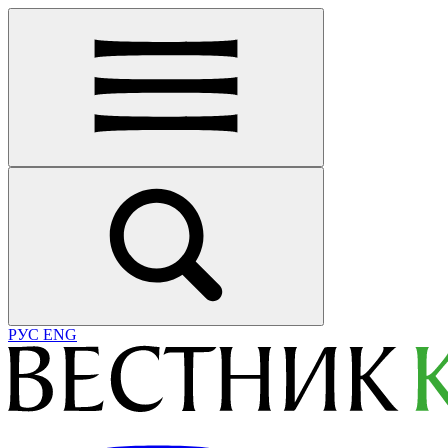
РУС
ENG