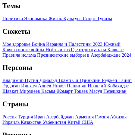
Темы
Политика
Экономика
Жизнь
Культура
Спорт
Туризм
Сюжеты
Мое здоровье
Война Израиля и Палестины 2023
Южный
Кавказ после войны
Нефть и газ
Где отдохнуть на Кавказе
Правила ислама
Президентские выборы в Азербайджане 2024
Персоны
Владимир Путин
Дональд Трамп
Си Цзиньпин
Реджеп Тайип
Эрдоган
Ильхам Алиев
Никол Пашинян
Ираклий Кобахидзе
Шавкат Мирзиеев
Касым-Жомарт Токаев
Масуд Пезешкиан
Страны
Россия
Турция
Иран
Азербайджан
Армения
Грузия
Абхазия
Израиль
Казахстан
Узбекистан
Китай
США