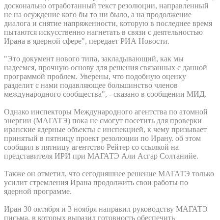
досконально отработанный текст резолюции, направленный
не на осуждение кого бы то ни было, а на продолжение
диалога и снятие напряженности, которую в последнее время
пытаются искусственно нагнетать в связи с деятельностью
Ирана в ядерной сфере", передает РИА Новости.
"Это документ нового типа, закладывающий, как мы
надеемся, прочную основу для решения связанных с данной
программой проблем. Уверены, что подобную оценку
разделит с нами подавляющее большинство членов
международного сообщества", - сказано в сообщении МИД.
Однако инспекторы Международного агентства по атомной
энергии (МАГАТЭ) пока не смогут посетить для проверки
иранские ядерные объекты с инспекцией, к чему призывает
принятый в пятницу проект резолюции по Ирану. об этом
сообщил в пятницу агентство Рейтер со ссылкой на
представителя ИРИ при МАГАТЭ Али Асгар Солтанийе.
Также он отметил, что сегодняшнее решение МАГАТЭ только
усилит стремления Ирана продолжить свои работы по
ядерной программе.
Иран 30 октября и 3 ноября направил руководству МАГАТЭ
письма, в которых выразил готовность обеспечить