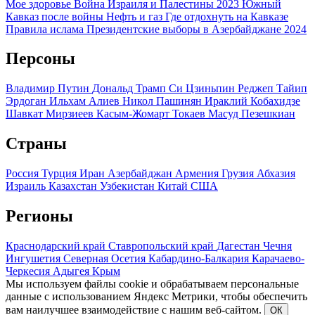
Мое здоровье
Война Израиля и Палестины 2023
Южный
Кавказ после войны
Нефть и газ
Где отдохнуть на Кавказе
Правила ислама
Президентские выборы в Азербайджане 2024
Персоны
Владимир Путин
Дональд Трамп
Си Цзиньпин
Реджеп Тайип
Эрдоган
Ильхам Алиев
Никол Пашинян
Ираклий Кобахидзе
Шавкат Мирзиеев
Касым-Жомарт Токаев
Масуд Пезешкиан
Страны
Россия
Турция
Иран
Азербайджан
Армения
Грузия
Абхазия
Израиль
Казахстан
Узбекистан
Китай
США
Регионы
Краснодарский край
Ставропольский край
Дагестан
Чечня
Ингушетия
Северная Осетия
Кабардино-Балкария
Карачаево-
Черкесия
Адыгея
Крым
Мы используем файлы cookie и обрабатываем персональные
данные с использованием Яндекс Метрики, чтобы обеспечить
вам наилучшее взаимодействие с нашим веб-сайтом.
ОК