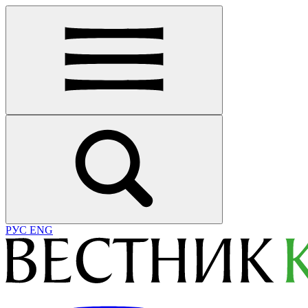
РУС
ENG