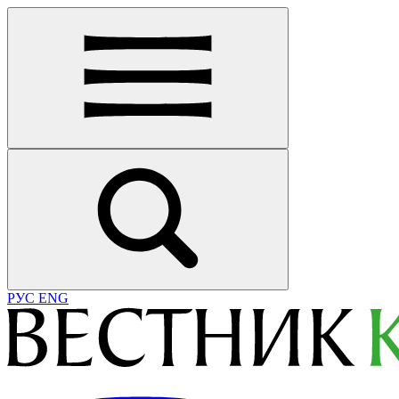
РУС
ENG