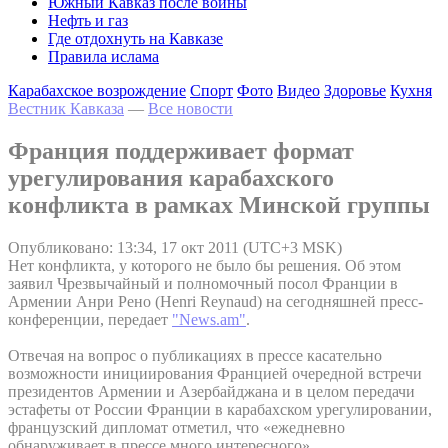
Южный Кавказ после войны
Нефть и газ
Где отдохнуть на Кавказе
Правила ислама
Карабахское возрождение
Спорт
Фото
Видео
Здоровье
Кухня
Вестник Кавказа
—
Все новости
Франция поддерживает формат
урегулирования карабахского
конфликта в рамках Минской группы
Опубликовано: 13:34, 17 окт 2011 (UTC+3 MSK)
Нет конфликта, у которого не было бы решения. Об этом
заявил Чрезвычайный и полномочный посол Франции в
Армении Анри Рено (Henri Reynaud) на сегодняшней пресс-
конференции, передает
"News.am"
.
Отвечая на вопрос о публикациях в прессе касательно
возможности инициирования Францией очередной встречи
президентов Армении и Азербайджана и в целом передачи
эстафеты от России Франции в карабахском урегулировании,
французский дипломат отметил, что «ежедневно
обнаруживает в прессе много интересного».