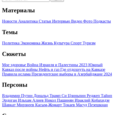
Материалы
Новости
Аналитика
Статьи
Интервью
Видео
Фото
Подкасты
Темы
Политика
Экономика
Жизнь
Культура
Спорт
Туризм
Сюжеты
Мое здоровье
Война Израиля и Палестины 2023
Южный
Кавказ после войны
Нефть и газ
Где отдохнуть на Кавказе
Правила ислама
Президентские выборы в Азербайджане 2024
Персоны
Владимир Путин
Дональд Трамп
Си Цзиньпин
Реджеп Тайип
Эрдоган
Ильхам Алиев
Никол Пашинян
Ираклий Кобахидзе
Шавкат Мирзиеев
Касым-Жомарт Токаев
Масуд Пезешкиан