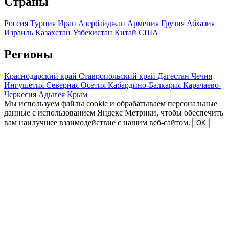
Страны
Россия
Турция
Иран
Азербайджан
Армения
Грузия
Абхазия
Израиль
Казахстан
Узбекистан
Китай
США
Регионы
Краснодарский край
Ставропольский край
Дагестан
Чечня
Ингушетия
Северная Осетия
Кабардино-Балкария
Карачаево-
Черкесия
Адыгея
Крым
Мы используем файлы cookie и обрабатываем персональные
данные с использованием Яндекс Метрики, чтобы обеспечить
вам наилучшее взаимодействие с нашим веб-сайтом.
ОК