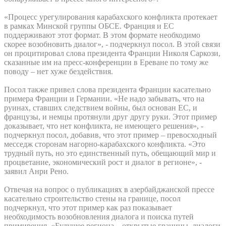
«Процесс урегулирования карабахского конфликта протекает
в рамках Минской группы ОБСЕ. Франция и ЕС
поддерживают этот формат. В этом формате необходимо
скорее возобновить диалог», - подчеркнул посол. В этой связи
он процитировал слова президента Франции Николя Саркози,
сказанные им на пресс-конференции в Ереване по тому же
поводу – нет хуже бездействия.
Посол также привел слова президента Франции касательно
примера Франции и Германии. «Не надо забывать, что на
руинах, ставших следствием войны, был основан ЕС, и
французы, и немцы протянули друг другу руки. Этот пример
доказывает, что нет конфликта, не имеющего решения», -
подчеркнул посол, добавив, что этот пример – превосходный
месседж сторонам нагорно-карабахского конфликта. «Это
трудный путь, но это единственный путь, обещающий мир и
процветание, экономический рост и диалог в регионе», -
заявил Анри Рено.
Отвечая на вопрос о публикациях в азербайджанской прессе
касательно строительство стены на границе, посол
подчеркнул, что этот пример как раз показывает
необходимость возобновления диалога и поиска путей
примирения. «Будущее региона – открытые границы, диалоги