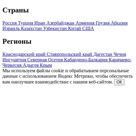
Страны
Россия
Турция
Иран
Азербайджан
Армения
Грузия
Абхазия
Израиль
Казахстан
Узбекистан
Китай
США
Регионы
Краснодарский край
Ставропольский край
Дагестан
Чечня
Ингушетия
Северная Осетия
Кабардино-Балкария
Карачаево-
Черкесия
Адыгея
Крым
Мы используем файлы cookie и обрабатываем персональные
данные с использованием Яндекс Метрики, чтобы обеспечить
вам наилучшее взаимодействие с нашим веб-сайтом.
ОК