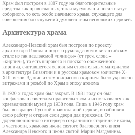
Храм был построен в 1887 году на благотворительные
средства как православных, так и мусульман и носил статус
соборного, то есть особо значимого храма, служащего для
совершения богослужений духовенством нескольких церквей.
Архитектура храма
Александро-Невский храм был построен по проекту
архитектора Гольма и под его руководством в византийском
стиле из так называемой «плинфы» (от греч. слова –
«кирпич»), то есть широкого и плоского обожженного
кирпича, считавшегося основным строительным материалом
в архитектуре Византии и в русском храмовом зодчестве X-
XIII веков. Здание из темно-красного кирпича было украшено
витражами и резьбой по Храм в эпоху атеизма
В 1920-х годах храм был закрыт. В 1931 году он был
конфискован советским правительством и использовался как
краеведческий музей до 1938 года. Лишь в 1946 году храм
был возвращен Русской православной церкви, возобновил
свою работу и открыл свои двери для прихожан. От
дореволюционного интерьера сохранились старинные иконы,
в частности, храмовая икона святого благоверного князя
Александра Невского и икона святой Марии Магдалины.