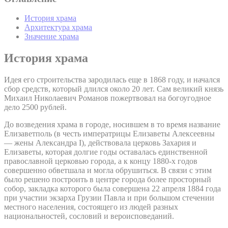
История храма
Архитектура храма
Значение храма
История храма
Идея его строительства зародилась еще в 1868 году, и начался
сбор средств, который длился около 20 лет. Сам великий князь
Михаил Николаевич Романов пожертвовал на богоугодное
дело 2500 рублей.
До возведения храма в городе, носившем в то время название
Елизаветполь (в честь императрицы Елизаветы Алексеевны
— жены Александра I), действовала церковь Захария и
Елизаветы, которая долгие годы оставалась единственной
православной церковью города, а к концу 1880-х годов
совершенно обветшала и могла обрушиться. В связи с этим
было решено построить в центре города более просторный
собор, закладка которого была совершена 22 апреля 1884 года
при участии экзарха Грузии Павла и при большом стечении
местного населения, состоящего из людей разных
национальностей, сословий и вероисповеданий.