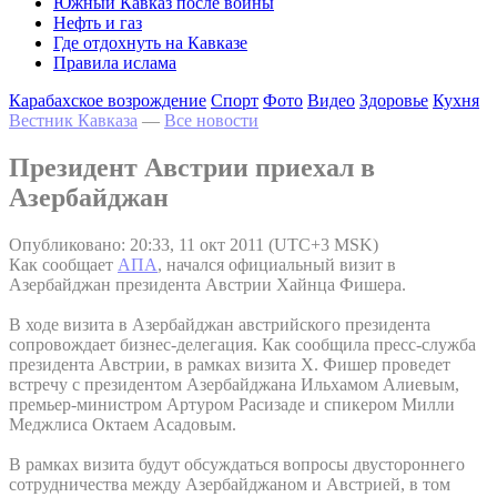
Южный Кавказ после войны
Нефть и газ
Где отдохнуть на Кавказе
Правила ислама
Карабахское возрождение
Спорт
Фото
Видео
Здоровье
Кухня
Вестник Кавказа
—
Все новости
Президент Австрии приехал в
Азербайджан
Опубликовано: 20:33, 11 окт 2011 (UTC+3 MSK)
Как сообщает
АПА
, начался официальный визит в
Азербайджан президента Австрии Хайнца Фишера.
В ходе визита в Азербайджан австрийского президента
сопровождает бизнес-делегация. Как сообщила пресс-служба
президента Австрии, в рамках визита Х. Фишер проведет
встречу с президентом Азербайджана Ильхамом Алиевым,
премьер-министром Артуром Расизаде и спикером Милли
Меджлиса Октаем Асадовым.
В рамках визита будут обсуждаться вопросы двустороннего
сотрудничества между Азербайджаном и Австрией, в том