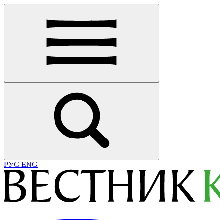
РУС
ENG