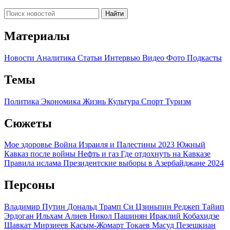
Найти
Материалы
Новости
Аналитика
Статьи
Интервью
Видео
Фото
Подкасты
Темы
Политика
Экономика
Жизнь
Культура
Спорт
Туризм
Сюжеты
Мое здоровье
Война Израиля и Палестины 2023
Южный
Кавказ после войны
Нефть и газ
Где отдохнуть на Кавказе
Правила ислама
Президентские выборы в Азербайджане 2024
Персоны
Владимир Путин
Дональд Трамп
Си Цзиньпин
Реджеп Тайип
Эрдоган
Ильхам Алиев
Никол Пашинян
Ираклий Кобахидзе
Шавкат Мирзиеев
Касым-Жомарт Токаев
Масуд Пезешкиан