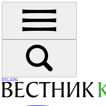
РУС
ENG