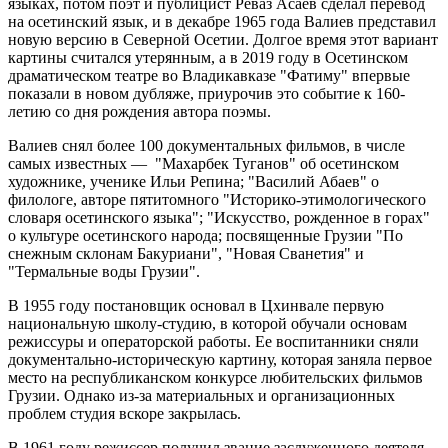
языках, потом поэт и публицист Реваз Асаев сделал перевод
на осетинский язык, и в декабре 1965 года Валиев представил
новую версию в Северной Осетии. Долгое время этот вариант
картины считался утерянным, а в 2019 году в Осетинском
драматическом театре во Владикавказе "Фатиму" впервые
показали в новом дубляже, приурочив это событие к 160-
летию со дня рождения автора поэмы.
Валиев снял более 100 документальных фильмов, в числе
самых известных — "Махарбек Туганов" об осетинском
художнике, ученике Ильи Репина; "Василий Абаев" о
филологе, авторе пятитомного "Историко-этимологического
словаря осетинского языка"; "Искусство, рожденное в горах"
о культуре осетинского народа; посвященные Грузии "По
снежным склонам Бакуриани", "Новая Сванетия" и
"Термальные воды Грузии".
В 1955 году постановщик основал в Цхинвале первую
национальную школу-студию, в которой обучали основам
режиссуры и операторской работы. Ее воспитанники сняли
документально-историческую картину, которая заняла первое
место на республиканском конкурсе любительских фильмов
Грузии. Однако из-за материальных и организационных
проблем студия вскоре закрылась.
В 1961 году режиссер получил звание заслуженного деятеля