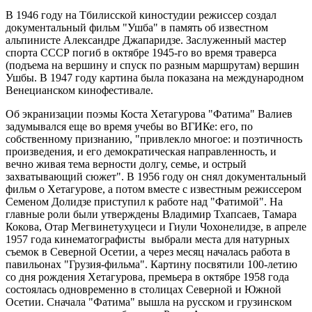
В 1946 году на Тбилисской киностудии режиссер создал
документальный фильм "Ушба" в память об известном
альпинисте Александре Джапаридзе. Заслуженный мастер
спорта СССР погиб в октябре 1945-го во время траверса
(подъема на вершину и спуск по разным маршрутам) вершин
Ушбы. В 1947 году картина была показана на международном
Венецианском кинофестивале.
Об экранизации поэмы Коста Хетагурова "Фатима" Валиев
задумывался еще во время учебы во ВГИКе: его, по
собственному признанию, "привлекло многое: и поэтичность
произведения, и его демократическая направленность, и
вечно живая тема верности долгу, семье, и острый
захватывающий сюжет". В 1956 году он снял документальный
фильм о Хетагурове, а потом вместе с известным режиссером
Семеном Долидзе приступил к работе над "Фатимой". На
главные роли были утверждены Владимир Тхапсаев, Тамара
Кокова, Отар Мегвинетухуцеси и Гиули Чохонелидзе, в апреле
1957 года кинематографисты выбрали места для натурных
съемок в Северной Осетии, а через месяц началась работа в
павильонах "Грузия-фильма". Картину посвятили 100-летию
со дня рождения Хетагурова, премьера в октябре 1958 года
состоялась одновременно в столицах Северной и Южной
Осетии. Сначала "Фатима" вышла на русском и грузинском