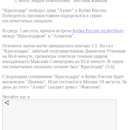
© Фото: Мария Новоселова/ “Вестник Кавказа“
"Краснодар" победил дома "Ахмат" в Кубке России.
Победитель противостояния определился в серии
послематчевых пенальти.
В среду, 5 августа, прошла встреча
Кубка России по футболу
между "Краснодаром" и "Ахматом".
Основное время матче завершилось вничью 1:1. На гол
"Краснодара", забитый полузащитником Даниилом Уткиным
на 66-й минуте, грозненцы ответили точным ударом
нападающего Максима Самородова на 93-й минуте. В серии
послематчевых пенальти сильнее был "Краснодар" (5:4).
Следующим соперником "Краснодара" в Кубке России будет
московское "Динамо". Игра состоится в Москве 19 августа. За
день до этого "Ахмат" сыграет дома с "Факелом".
Читайте нас в