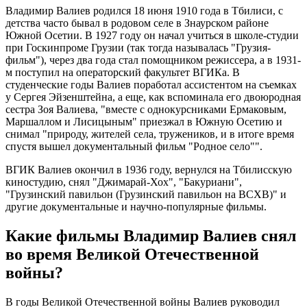
Владимир Валиев родился 18 июня 1910 года в Тбилиси, с
детства часто бывал в родовом селе в Знаурском районе
Южной Осетии. В 1927 году он начал учиться в школе-студии
при Госкинпроме Грузии (так тогда называлась "Грузия-
фильм"), через два года стал помощником режиссера, а в 1931-
м поступил на операторский факультет ВГИКа. В
студенческие годы Валиев поработал ассистентом на съемках
у Сергея Эйзенштейна, а еще, как вспоминала его двоюродная
сестра Зоя Валиева, "вместе с однокурсниками Ермаковым,
Маршаллом и Лисицыным" приезжал в Южную Осетию и
снимал "природу, жителей села, тружеников, и в итоге время
спустя вышел документальный фильм "Родное село"".
ВГИК Валиев окончил в 1936 году, вернулся на Тбилисскую
киностудию, снял "Джимарай-Хох", "Бакуриани",
"Грузинский павильон (Грузинский павильон на ВСХВ)" и
другие документальные и научно-популярные фильмы.
Какие фильмы Владимир Валиев снял
во время Великой Отечественной
войны?
В годы Великой Отечественной войны Валиев руководил