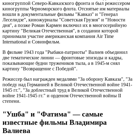
киногруппой Северо-Кавказского фронта и был режиссером
киногруппы Черноморского флота. Отснятые им материалы
вошли в документальные фильмы "Кавказ" и "Генерал
Леселидзе", киножурналы "Советская Грузия" и "Новости
дня", а позже Роман Кармен включил их в многосерийную
картину "Великая Отечественная", в создании которой
принимали участие американская компания Air Time
International и Совинфильм.
В фильме 1943 года "Рыбаки-патриоты" Валиев объединил
две тематические линии — фронтовые эпизоды и кадры,
показывающие будни тружеников тыла, а в 1945-м снял
картину "Возвращение с Победой".
Режиссер был награжден медалями "За оборону Кавказа", "За
победу над Германией в Великой Отечественной войне 1941-
1945 гг.", "За доблестный труд в Великой Отечественной
войне 1941-1945 гг." и орденом Отечественной войны II
степени.
"Ушба" и "Фатима" — самые
известные фильмы Владимира
Валиева