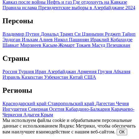
Кавказ после войны
Нефть и газ
Где отдохнуть на Кавказе
Правила ислама
Президентские выборы в Азербайджане 2024
Персоны
Владимир Путин
Дональд Трамп
Си Цзиньпин
Реджеп Тайип
Эрдоган
Ильхам Алиев
Никол Пашинян
Ираклий Кобахидзе
Шавкат Мирзиеев
Касым-Жомарт Токаев
Масуд Пезешкиан
Страны
Россия
Турция
Иран
Азербайджан
Армения
Грузия
Абхазия
Израиль
Казахстан
Узбекистан
Китай
США
Регионы
Краснодарский край
Ставропольский край
Дагестан
Чечня
Ингушетия
Северная Осетия
Кабардино-Балкария
Карачаево-
Черкесия
Адыгея
Крым
Мы используем файлы cookie и обрабатываем персональные
данные с использованием Яндекс Метрики, чтобы обеспечить
вам наилучшее взаимодействие с нашим веб-сайтом.
ОК