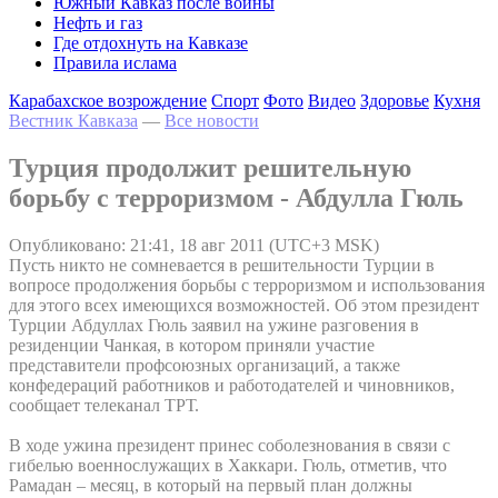
Южный Кавказ после войны
Нефть и газ
Где отдохнуть на Кавказе
Правила ислама
Карабахское возрождение
Спорт
Фото
Видео
Здоровье
Кухня
Вестник Кавказа
—
Все новости
Турция продолжит решительную
борьбу с терроризмом - Абдулла Гюль
Опубликовано: 21:41, 18 авг 2011 (UTC+3 MSK)
Пусть никто не сомневается в решительности Турции в
вопросе продолжения борьбы с терроризмом и использования
для этого всех имеющихся возможностей. Об этом президент
Турции Абдуллах Гюль заявил на ужине разговения в
резиденции Чанкая, в котором приняли участие
представители профсоюзных организаций, а также
конфедераций работников и работодателей и чиновников,
сообщает телеканал ТРТ.
В ходе ужина президент принес соболезнования в связи с
гибелью военнослужащих в Хаккари. Гюль, отметив, что
Рамадан – месяц, в который на первый план должны