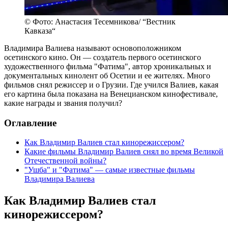
© Фото: Анастасия Тесемникова/ “Вестник
Кавказа“
Владимира Валиева называют основоположником
осетинского кино. Он — создатель первого осетинского
художественного фильма "Фатима", автор хроникальных и
документальных кинолент об Осетии и ее жителях. Много
фильмов снял режиссер и о Грузии. Где учился Валиев, какая
его картина была показана на Венецианском кинофестивале,
какие награды и звания получил?
Оглавление
Как Владимир Валиев стал кинорежиссером?
Какие фильмы Владимир Валиев снял во время Великой
Отечественной войны?
"Ушба" и "Фатима" — самые известные фильмы
Владимира Валиева
Как Владимир Валиев стал
кинорежиссером?