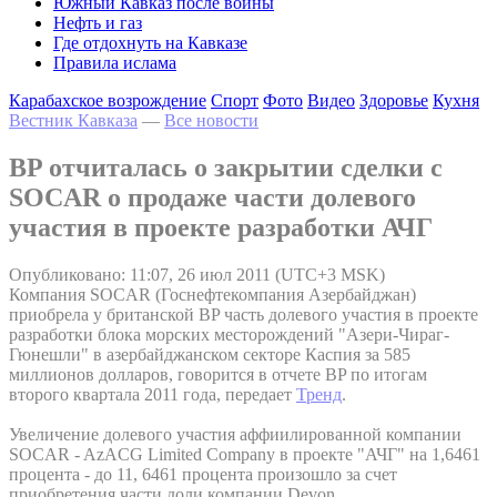
Южный Кавказ после войны
Нефть и газ
Где отдохнуть на Кавказе
Правила ислама
Карабахское возрождение
Спорт
Фото
Видео
Здоровье
Кухня
Вестник Кавказа
—
Все новости
BP отчиталась о закрытии сделки с
SOCAR о продаже части долевого
участия в проекте разработки АЧГ
Опубликовано: 11:07, 26 июл 2011 (UTC+3 MSK)
Компания SOCAR (Госнефтекомпания Азербайджан)
приобрела у британской BP часть долевого участия в проекте
разработки блока морских месторождений "Азери-Чираг-
Гюнешли" в азербайджанском секторе Каспия за 585
миллионов долларов, говорится в отчете BP по итогам
второго квартала 2011 года, передает
Тренд
.
Увеличение долевого участия аффиилированной компании
SOCAR - AzACG Limited Company в проекте "АЧГ" на 1,6461
процента - до 11, 6461 процента произошло за счет
приобретения части доли компании Devon.