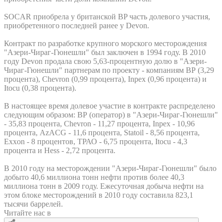
SOCAR приобрела у британской BP часть долевого участия,
приобретенного последней ранее у Devon.
Контракт по разработке крупного морского месторождения
"Азери-Чираг-Гюнешли" был заключен в 1994 году. В 2010
году Devon продала свою 5,63-процентную долю в "Азери-
Чираг-Гюнешли" партнерам по проекту - компаниям ВР (3,29
процента), Chevron (0,99 процента), Inpex (0,96 процента) и
Itocu (0,38 процента).
В настоящее время долевое участие в контракте распределено
следующим образом: ВР (оператор) в "Азери-Чираг-Гюнешли"
- 35,83 процента, Chevron - 11,27 процента, Inpex - 10,96
процента, AzACG - 11,6 процента, Statoil - 8,56 процента,
Exxon - 8 процентов, ТРАО - 6,75 процента, Itocu - 4,3
процента и Hess - 2,72 процента.
В 2010 году на месторождении "Азери-Чираг-Гюнешли" было
добыто 40,6 миллиона тонн нефти против более 40,3
миллиона тонн в 2009 году. Ежесуточная добыча нефти на
этом блоке месторождений в 2010 году составила 823,1
тысячи баррелей.
Читайте нас в