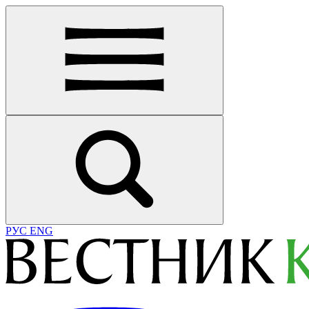
РУС
ENG