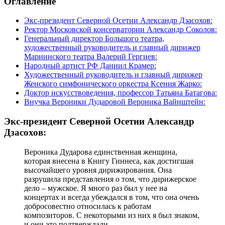
Оглавление
Экс-президент Северной Осетии Александр Дзасохов:
Ректор Московской консерватории Александр Соколов:
Генеральный директор Большого театра,
художественный руководитель и главный дирижер
Мариинского театра Валерий Гергиев:
Народный артист РФ Даниил Крамер:
Художественный руководитель и главный дирижер
Женского симфонического оркестра Ксения Жарко:
Доктор искусствоведения, профессор Татьяна Батагова:
Внучка Вероники Дударовой Вероника Вайнштейн:
Экс-президент Северной Осетии Александр
Дзасохов:
Вероника Дударова единственная женщина,
которая внесена в Книгу Гиннеса, как достигшая
высочайшего уровня дирижирования. Она
разрушила представления о том, что дирижерское
дело – мужское. Я много раз был у нее на
концертах и всегда убеждался в том, что она очень
добросовестно относилась к работам
композиторов. С некоторыми из них я был знаком,
и они это подтверждали.