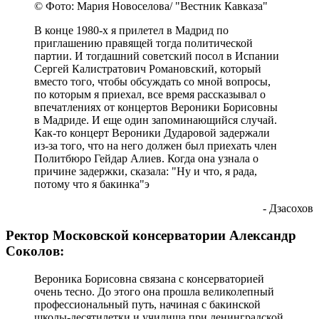
© Фото: Мария Новоселова/ "Вестник Кавказа"
В конце 1980-х я прилетел в Мадрид по
приглашению правящей тогда политической
партии. И тогдашний советский посол в Испании
Сергей Калистратович Романовский, который
вместо того, чтобы обсуждать со мной вопросы,
по которым я приехал, все время рассказывал о
впечатлениях от концертов Вероники Борисовны
в Мадриде. И еще один запоминающийся случай.
Как-то концерт Вероники Дударовой задержали
из-за того, что на него должен был приехать член
Политбюро Гейдар Алиев. Когда она узнала о
причине задержки, сказала: "Ну и что, я рада,
потому что я бакинка"э
- Дзасохов
Ректор Московской консерватории Александр
Соколов:
Вероника Борисовна связана с консерваторией
очень тесно. До этого она прошла великолепный
профессиональный путь, начиная с бакинской
школы-десятилетки и училища при ленинградской