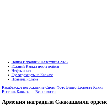
Война Израиля и Палестины 2023
Южный Кавказ после войны
Нефть и газ
Где отдохнуть на Кавказе
Правила ислама
Карабахское возрождение
Спорт
Фото
Видео
Здоровье
Кухня
Вестник Кавказа
—
Все новости
Армения наградила Саакашвили орден