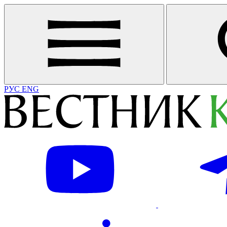
РУС
ENG