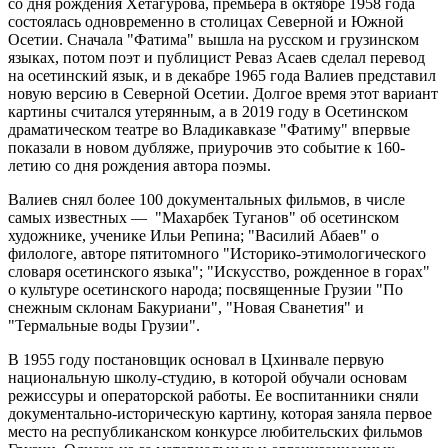
со дня рождения Хетагурова, премьера в октябре 1958 года
состоялась одновременно в столицах Северной и Южной
Осетии. Сначала "Фатима" вышла на русском и грузинском
языках, потом поэт и публицист Реваз Асаев сделал перевод
на осетинский язык, и в декабре 1965 года Валиев представил
новую версию в Северной Осетии. Долгое время этот вариант
картины считался утерянным, а в 2019 году в Осетинском
драматическом театре во Владикавказе "Фатиму" впервые
показали в новом дубляже, приурочив это событие к 160-
летию со дня рождения автора поэмы.
Валиев снял более 100 документальных фильмов, в числе
самых известных — "Махарбек Туганов" об осетинском
художнике, ученике Ильи Репина; "Василий Абаев" о
филологе, авторе пятитомного "Историко-этимологического
словаря осетинского языка"; "Искусство, рожденное в горах"
о культуре осетинского народа; посвященные Грузии "По
снежным склонам Бакуриани", "Новая Сванетия" и
"Термальные воды Грузии".
В 1955 году постановщик основал в Цхинвале первую
национальную школу-студию, в которой обучали основам
режиссуры и операторской работы. Ее воспитанники сняли
документально-историческую картину, которая заняла первое
место на республиканском конкурсе любительских фильмов