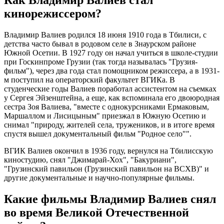
Как Владимир Валиев стал
кинорежиссером?
Владимир Валиев родился 18 июня 1910 года в Тбилиси, с
детства часто бывал в родовом селе в Знаурском районе
Южной Осетии. В 1927 году он начал учиться в школе-студии
при Госкинпроме Грузии (так тогда называлась "Грузия-
фильм"), через два года стал помощником режиссера, а в 1931-
м поступил на операторский факультет ВГИКа. В
студенческие годы Валиев поработал ассистентом на съемках
у Сергея Эйзенштейна, а еще, как вспоминала его двоюродная
сестра Зоя Валиева, "вместе с однокурсниками Ермаковым,
Маршаллом и Лисицыным" приезжал в Южную Осетию и
снимал "природу, жителей села, тружеников, и в итоге время
спустя вышел документальный фильм "Родное село"".
ВГИК Валиев окончил в 1936 году, вернулся на Тбилисскую
киностудию, снял "Джимарай-Хох", "Бакуриани",
"Грузинский павильон (Грузинский павильон на ВСХВ)" и
другие документальные и научно-популярные фильмы.
Какие фильмы Владимир Валиев снял
во время Великой Отечественной