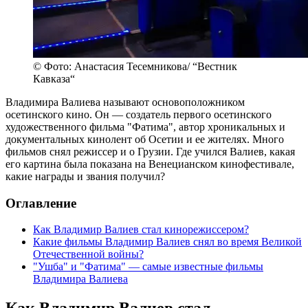
© Фото: Анастасия Тесемникова/ “Вестник
Кавказа“
Владимира Валиева называют основоположником
осетинского кино. Он — создатель первого осетинского
художественного фильма "Фатима", автор хроникальных и
документальных кинолент об Осетии и ее жителях. Много
фильмов снял режиссер и о Грузии. Где учился Валиев, какая
его картина была показана на Венецианском кинофестивале,
какие награды и звания получил?
Оглавление
Как Владимир Валиев стал кинорежиссером?
Какие фильмы Владимир Валиев снял во время Великой
Отечественной войны?
"Ушба" и "Фатима" — самые известные фильмы
Владимира Валиева