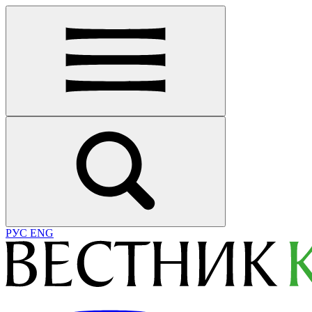
РУС
ENG