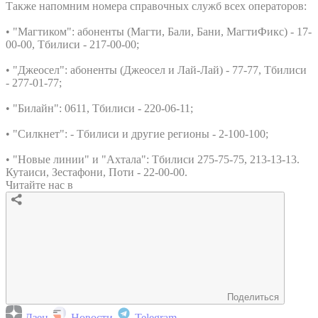
Также напомним номера справочных служб всех операторов:
• "Магтиком": абоненты (Магти, Бали, Бани, МагтиФикс) - 17-
00-00, Тбилиси - 217-00-00;
• "Джеосел": абоненты (Джеосел и Лай-Лай) - 77-77, Тбилиси
- 277-01-77;
• "Билайн": 0611, Тбилиси - 220-06-11;
• "Силкнет": - Тбилиси и другие регионы - 2-100-100;
• "Новые линии" и "Ахтала": Тбилиси 275-75-75, 213-13-13.
Кутаиси, Зестафони, Поти - 22-00-00.
Читайте нас в
Поделиться
Дзен
Новости
Telegram