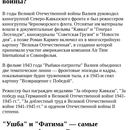
войны?
В годы Великой Отечественной войны Валиев руководил
киногруппой Северо-Кавказского фронта и был режиссером
киногруппы Черноморского флота. Отснятые им материалы
вошли в документальные фильмы "Кавказ" и "Генерал
Леселидзе", киножурналы "Советская Грузия" и "Новости
дня", а позже Роман Кармен включил их в многосерийную
картину "Великая Отечественная", в создании которой
принимали участие американская компания Air Time
International и Совинфильм.
В фильме 1943 года "Рыбаки-патриоты" Валиев объединил
две тематические линии — фронтовые эпизоды и кадры,
показывающие будни тружеников тыла, а в 1945-м снял
картину "Возвращение с Победой".
Режиссер был награжден медалями "За оборону Кавказа", "За
победу над Германией в Великой Отечественной войне 1941-
1945 гг.", "За доблестный труд в Великой Отечественной
войне 1941-1945 гг." и орденом Отечественной войны II
степени.
"Ушба" и "Фатима" — самые