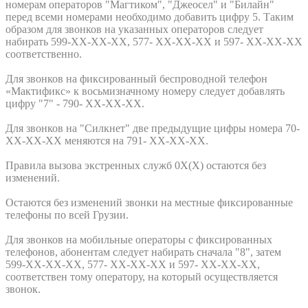
номерам операторов "Магтиком", "Джеосел" и "Билайн"
перед всеми номерами необходимо добавить цифру 5. Таким
образом для звонков на указанных операторов следует
набирать 599-ХХ-ХХ-ХХ, 577- ХХ-ХХ-ХХ и 597- ХХ-ХХ-ХХ
соответственно.
Для звонков на фиксированный беспроводной телефон
«Мактификс» к восьмизначному номеру следует добавлять
цифру "7" - 790- ХХ-ХХ-ХХ.
Для звонков на "Силкнет" две предыдущие цифры номера 70-
ХХ-ХХ-ХХ меняются на 791- ХХ-ХХ-ХХ.
Правила вызова экстренных служб 0Х(Х) остаются без
изменений.
Остаются без изменений звонки на местные фиксированные
телефоны по всей Грузии.
Для звонков на мобильные операторы с фиксированных
телефонов, абонентам следует набирать сначала "8", затем
599-ХХ-ХХ-ХХ, 577- ХХ-ХХ-ХХ и 597- ХХ-ХХ-ХХ,
соответствен тому оператору, на который осуществляется
звонок.