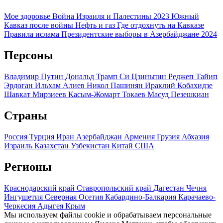
Мое здоровье
Война Израиля и Палестины 2023
Южный
Кавказ после войны
Нефть и газ
Где отдохнуть на Кавказе
Правила ислама
Президентские выборы в Азербайджане 2024
Персоны
Владимир Путин
Дональд Трамп
Си Цзиньпин
Реджеп Тайип
Эрдоган
Ильхам Алиев
Никол Пашинян
Ираклий Кобахидзе
Шавкат Мирзиеев
Касым-Жомарт Токаев
Масуд Пезешкиан
Страны
Россия
Турция
Иран
Азербайджан
Армения
Грузия
Абхазия
Израиль
Казахстан
Узбекистан
Китай
США
Регионы
Краснодарский край
Ставропольский край
Дагестан
Чечня
Ингушетия
Северная Осетия
Кабардино-Балкария
Карачаево-
Черкесия
Адыгея
Крым
Мы используем файлы cookie и обрабатываем персональные