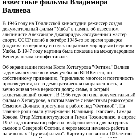
известные фильмы Владимира
Валиева
В 1946 году на Тбилисской киностудии режиссер создал
документальный фильм "Ушба" в память об известном
альпинисте Александре Джапаридзе. Заслуженный мастер
спорта СССР погиб в октябре 1945-го во время траверса
(подъема на вершину и спуск по разным маршрутам) вершин
Ушбы. В 1947 году картина была показана на международном
Венецианском кинофестивале.
Об экранизации поэмы Коста Хетагурова "Фатима" Валиев
задумывался еще во время учебы во ВГИКе: его, по
собственному признанию, "привлекло многое: и поэтичность
произведения, и его демократическая направленность, и
вечно живая тема верности долгу, семье, и острый
захватывающий сюжет". В 1956 году он снял документальный
фильм о Хетагурове, а потом вместе с известным режиссером
Семеном Долидзе приступил к работе над "Фатимой". На
главные роли были утверждены Владимир Тхапсаев, Тамара
Кокова, Отар Мегвинетухуцеси и Гиули Чохонелидзе, в апреле
1957 года кинематографисты выбрали места для натурных
съемок в Северной Осетии, а через месяц началась работа в
павильонах "Грузия-фильма". Картину посвятили 100-летию