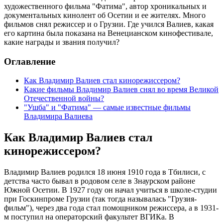
художественного фильма "Фатима", автор хроникальных и
документальных кинолент об Осетии и ее жителях. Много
фильмов снял режиссер и о Грузии. Где учился Валиев, какая
его картина была показана на Венецианском кинофестивале,
какие награды и звания получил?
Оглавление
Как Владимир Валиев стал кинорежиссером?
Какие фильмы Владимир Валиев снял во время Великой
Отечественной войны?
"Ушба" и "Фатима" — самые известные фильмы
Владимира Валиева
Как Владимир Валиев стал
кинорежиссером?
Владимир Валиев родился 18 июня 1910 года в Тбилиси, с
детства часто бывал в родовом селе в Знаурском районе
Южной Осетии. В 1927 году он начал учиться в школе-студии
при Госкинпроме Грузии (так тогда называлась "Грузия-
фильм"), через два года стал помощником режиссера, а в 1931-
м поступил на операторский факультет ВГИКа. В