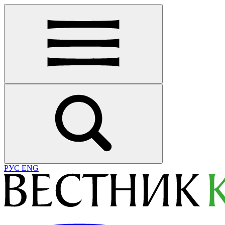
РУС
ENG