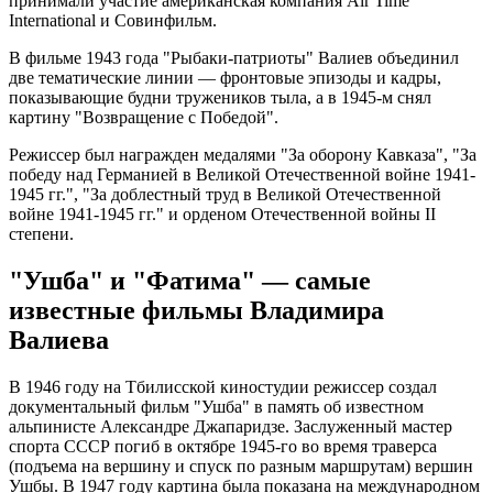
принимали участие американская компания Air Time
International и Совинфильм.
В фильме 1943 года "Рыбаки-патриоты" Валиев объединил
две тематические линии — фронтовые эпизоды и кадры,
показывающие будни тружеников тыла, а в 1945-м снял
картину "Возвращение с Победой".
Режиссер был награжден медалями "За оборону Кавказа", "За
победу над Германией в Великой Отечественной войне 1941-
1945 гг.", "За доблестный труд в Великой Отечественной
войне 1941-1945 гг." и орденом Отечественной войны II
степени.
"Ушба" и "Фатима" — самые
известные фильмы Владимира
Валиева
В 1946 году на Тбилисской киностудии режиссер создал
документальный фильм "Ушба" в память об известном
альпинисте Александре Джапаридзе. Заслуженный мастер
спорта СССР погиб в октябре 1945-го во время траверса
(подъема на вершину и спуск по разным маршрутам) вершин
Ушбы. В 1947 году картина была показана на международном