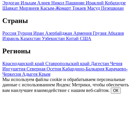
Эрдоган
Ильхам Алиев
Никол Пашинян
Ираклий Кобахидзе
Шавкат Мирзиеев
Касым-Жомарт Токаев
Масуд Пезешкиан
Страны
Россия
Турция
Иран
Азербайджан
Армения
Грузия
Абхазия
Израиль
Казахстан
Узбекистан
Китай
США
Регионы
Краснодарский край
Ставропольский край
Дагестан
Чечня
Ингушетия
Северная Осетия
Кабардино-Балкария
Карачаево-
Черкесия
Адыгея
Крым
Мы используем файлы cookie и обрабатываем персональные
данные с использованием Яндекс Метрики, чтобы обеспечить
вам наилучшее взаимодействие с нашим веб-сайтом.
ОК