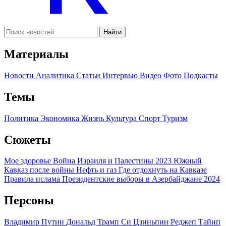
Найти
Материалы
Новости
Аналитика
Статьи
Интервью
Видео
Фото
Подкасты
Темы
Политика
Экономика
Жизнь
Культура
Спорт
Туризм
Сюжеты
Мое здоровье
Война Израиля и Палестины 2023
Южный
Кавказ после войны
Нефть и газ
Где отдохнуть на Кавказе
Правила ислама
Президентские выборы в Азербайджане 2024
Персоны
Владимир Путин
Дональд Трамп
Си Цзиньпин
Реджеп Тайип