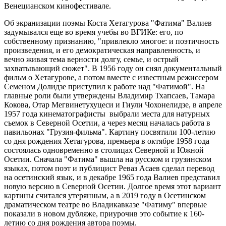
Венецианском кинофестивале.
Об экранизации поэмы Коста Хетагурова "Фатима" Валиев
задумывался еще во время учебы во ВГИКе: его, по
собственному признанию, "привлекло многое: и поэтичность
произведения, и его демократическая направленность, и
вечно живая тема верности долгу, семье, и острый
захватывающий сюжет". В 1956 году он снял документальный
фильм о Хетагурове, а потом вместе с известным режиссером
Семеном Долидзе приступил к работе над "Фатимой". На
главные роли были утверждены Владимир Тхапсаев, Тамара
Кокова, Отар Мегвинетухуцеси и Гиули Чохонелидзе, в апреле
1957 года кинематографисты выбрали места для натурных
съемок в Северной Осетии, а через месяц началась работа в
павильонах "Грузия-фильма". Картину посвятили 100-летию
со дня рождения Хетагурова, премьера в октябре 1958 года
состоялась одновременно в столицах Северной и Южной
Осетии. Сначала "Фатима" вышла на русском и грузинском
языках, потом поэт и публицист Реваз Асаев сделал перевод
на осетинский язык, и в декабре 1965 года Валиев представил
новую версию в Северной Осетии. Долгое время этот вариант
картины считался утерянным, а в 2019 году в Осетинском
драматическом театре во Владикавказе "Фатиму" впервые
показали в новом дубляже, приурочив это событие к 160-
летию со дня рождения автора поэмы.