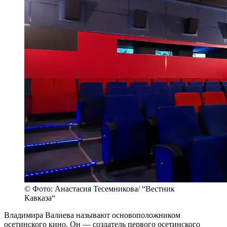
© Фото: Анастасия Тесемникова/ “Вестник
Кавказа“
Владимира Валиева называют основоположником
осетинского кино. Он — создатель первого осетинского