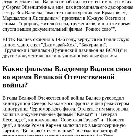
студенческие годы Валиев поработал ассистентом на съемках
у Сергея Эйзенштейна, а еще, как вспоминала его двоюродная
сестра Зоя Валиева, "вместе с однокурсниками Ермаковым,
Маршаллом и Лисицыным" приезжал в Южную Осетию и
снимал "природу, жителей села, тружеников, и в итоге время
спустя вышел документальный фильм "Родное село"".
ВГИК Валиев окончил в 1936 году, вернулся на Тбилисскую
киностудию, снял "Джимарай-Хох", "Бакуриани",
"Грузинский павильон (Грузинский павильон на ВСХВ)" и
другие документальные и научно-популярные фильмы.
Какие фильмы Владимир Валиев снял
во время Великой Отечественной
войны?
В годы Великой Отечественной войны Валиев руководил
киногруппой Северо-Кавказского фронта и был режиссером
киногруппы Черноморского флота. Отснятые им материалы
вошли в документальные фильмы "Кавказ" и "Генерал
Леселидзе", киножурналы "Советская Грузия" и "Новости
дня", а позже Роман Кармен включил их в многосерийную
картину "Великая Отечественная", в создании которой