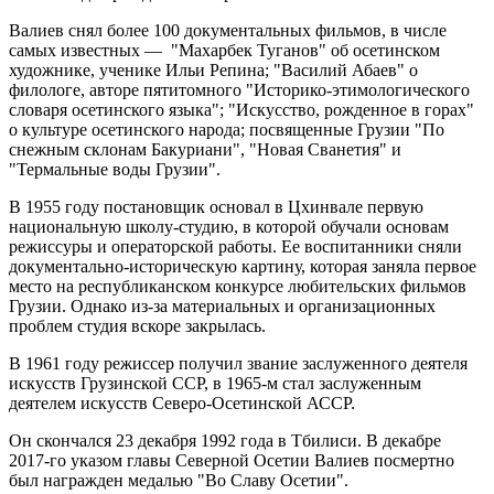
Валиев снял более 100 документальных фильмов, в числе
самых известных — "Махарбек Туганов" об осетинском
художнике, ученике Ильи Репина; "Василий Абаев" о
филологе, авторе пятитомного "Историко-этимологического
словаря осетинского языка"; "Искусство, рожденное в горах"
о культуре осетинского народа; посвященные Грузии "По
снежным склонам Бакуриани", "Новая Сванетия" и
"Термальные воды Грузии".
В 1955 году постановщик основал в Цхинвале первую
национальную школу-студию, в которой обучали основам
режиссуры и операторской работы. Ее воспитанники сняли
документально-историческую картину, которая заняла первое
место на республиканском конкурсе любительских фильмов
Грузии. Однако из-за материальных и организационных
проблем студия вскоре закрылась.
В 1961 году режиссер получил звание заслуженного деятеля
искусств Грузинской ССР, в 1965-м стал заслуженным
деятелем искусств Северо-Осетинской АССР.
Он скончался 23 декабря 1992 года в Тбилиси. В декабре
2017-го указом главы Северной Осетии Валиев посмертно
был награжден медалью "Во Славу Осетии".