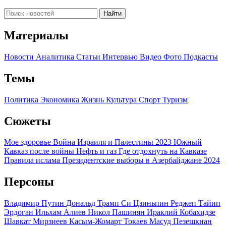
Найти
Материалы
Новости
Аналитика
Статьи
Интервью
Видео
Фото
Подкасты
Темы
Политика
Экономика
Жизнь
Культура
Спорт
Туризм
Сюжеты
Мое здоровье
Война Израиля и Палестины 2023
Южный
Кавказ после войны
Нефть и газ
Где отдохнуть на Кавказе
Правила ислама
Президентские выборы в Азербайджане 2024
Персоны
Владимир Путин
Дональд Трамп
Си Цзиньпин
Реджеп Тайип
Эрдоган
Ильхам Алиев
Никол Пашинян
Ираклий Кобахидзе
Шавкат Мирзиеев
Касым-Жомарт Токаев
Масуд Пезешкиан