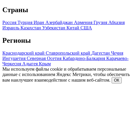
Страны
Россия
Турция
Иран
Азербайджан
Армения
Грузия
Абхазия
Израиль
Казахстан
Узбекистан
Китай
США
Регионы
Краснодарский край
Ставропольский край
Дагестан
Чечня
Ингушетия
Северная Осетия
Кабардино-Балкария
Карачаево-
Черкесия
Адыгея
Крым
Мы используем файлы cookie и обрабатываем персональные
данные с использованием Яндекс Метрики, чтобы обеспечить
вам наилучшее взаимодействие с нашим веб-сайтом.
ОК