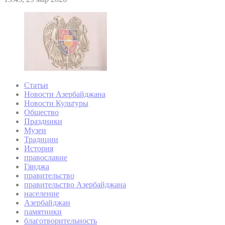
Статьи
Новости Азербайджана
Новости Культуры
Общество
Праздники
Музеи
Традиции
История
православие
Гянджа
правительство
правительство Азербайджана
население
Азербайджан
памятники
благотворительность