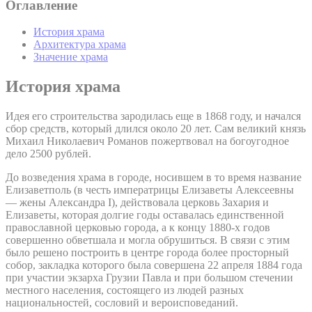
Оглавление
История храма
Архитектура храма
Значение храма
История храма
Идея его строительства зародилась еще в 1868 году, и начался
сбор средств, который длился около 20 лет. Сам великий князь
Михаил Николаевич Романов пожертвовал на богоугодное
дело 2500 рублей.
До возведения храма в городе, носившем в то время название
Елизаветполь (в честь императрицы Елизаветы Алексеевны
— жены Александра I), действовала церковь Захария и
Елизаветы, которая долгие годы оставалась единственной
православной церковью города, а к концу 1880-х годов
совершенно обветшала и могла обрушиться. В связи с этим
было решено построить в центре города более просторный
собор, закладка которого была совершена 22 апреля 1884 года
при участии экзарха Грузии Павла и при большом стечении
местного населения, состоящего из людей разных
национальностей, сословий и вероисповеданий.