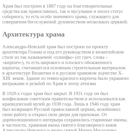
Храм был построен в 1887 году на благотворительные
средства как православных, так и мусульман и носил статус
соборного, то есть особо значимого храма, служащего для
совершения богослужений духовенством нескольких церквей.
Архитектура храма
Александро-Невский храм был построен по проекту
архитектора Гольма и под его руководством в византийском
стиле из так называемой «плинфы» (от греч. слова –
«кирпич»), то есть широкого и плоского обожженного
кирпича, считавшегося основным строительным материалом
в архитектуре Византии и в русском храмовом зодчестве X-
XIII веков. Здание из темно-красного кирпича было украшено
витражами и резьбой по Храм в эпоху атеизма
В 1920-х годах храм был закрыт. В 1931 году он был
конфискован советским правительством и использовался как
краеведческий музей до 1938 года. Лишь в 1946 году храм
был возвращен Русской православной церкви, возобновил
свою работу и открыл свои двери для прихожан. От
дореволюционного интерьера сохранились старинные иконы,
в частности, храмовая икона святого благоверного князя
Александра Невского и икона святой Марии Магдалины.