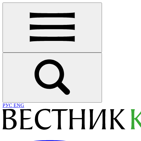
РУС
ENG