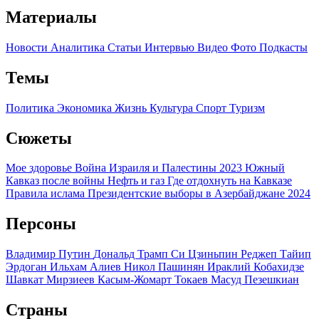
Материалы
Новости
Аналитика
Статьи
Интервью
Видео
Фото
Подкасты
Темы
Политика
Экономика
Жизнь
Культура
Спорт
Туризм
Сюжеты
Мое здоровье
Война Израиля и Палестины 2023
Южный
Кавказ после войны
Нефть и газ
Где отдохнуть на Кавказе
Правила ислама
Президентские выборы в Азербайджане 2024
Персоны
Владимир Путин
Дональд Трамп
Си Цзиньпин
Реджеп Тайип
Эрдоган
Ильхам Алиев
Никол Пашинян
Ираклий Кобахидзе
Шавкат Мирзиеев
Касым-Жомарт Токаев
Масуд Пезешкиан
Страны