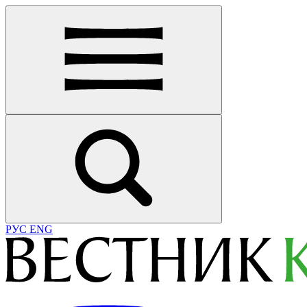
РУС
ENG