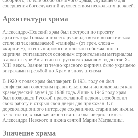
соборного, то есть особо значимого храма, служащего для
совершения богослужений духовенством нескольких церквей.
Архитектура храма
Александро-Невский храм был построен по проекту
архитектора Гольма и под его руководством в византийском
стиле из так называемой «плинфы» (от греч. слова –
«кирпич»), то есть широкого и плоского обожженного
кирпича, считавшегося основным строительным материалом
в архитектуре Византии и в русском храмовом зодчестве X-
XIII веков. Здание из темно-красного кирпича было украшено
витражами и резьбой по Храм в эпоху атеизма
В 1920-х годах храм был закрыт. В 1931 году он был
конфискован советским правительством и использовался как
краеведческий музей до 1938 года. Лишь в 1946 году храм
был возвращен Русской православной церкви, возобновил
свою работу и открыл свои двери для прихожан. От
дореволюционного интерьера сохранились старинные иконы,
в частности, храмовая икона святого благоверного князя
Александра Невского и икона святой Марии Магдалины.
Значение храма