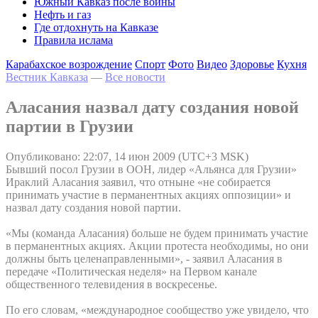
Южный Кавказ после войны
Нефть и газ
Где отдохнуть на Кавказе
Правила ислама
Карабахское возрождение
Спорт
Фото
Видео
Здоровье
Кухня
Вестник Кавказа
—
Все новости
Аласания назвал дату создания новой
партии в Грузии
Опубликовано: 22:07, 14 июн 2009 (UTC+3 MSK)
Бывший посол Грузии в ООН, лидер «Альянса для Грузии»
Ираклий Аласания заявил, что отныне «не собирается
принимать участие в перманентных акциях оппозиции» и
назвал дату создания новой партии.
«Мы (команда Аласания) больше не будем принимать участие
в перманентных акциях. Акции протеста необходимы, но они
должны быть целенаправленными», - заявил Аласания в
передаче «Политическая неделя» на Первом канале
общественного телевидения в воскресенье.
По его словам, «международное сообщество уже увидело, что