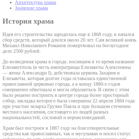
Архитектура храма
Значение храма
История храма
Идея его строительства зародилась еще в 1868 году, и начался
сбор средств, который длился около 20 лет. Сам великий князь
Михаил Николаевич Романов пожертвовал на богоугодное
дело 2500 рублей.
До возведения храма в городе, носившем в то время название
Елизаветполь (в честь императрицы Елизаветы Алексеевны
— жены Александра I), действовала церковь Захария и
Елизаветы, которая долгие годы оставалась единственной
православной церковью города, а к концу 1880-х годов
совершенно обветшала и могла обрушиться. В связи с этим
было решено построить в центре города более просторный
собор, закладка которого была совершена 22 апреля 1884 года
при участии экзарха Грузии Павла и при большом стечении
местного населения, состоящего из людей разных
национальностей, сословий и вероисповеданий.
Храм был построен в 1887 году на благотворительные
средства как православных, так и мусульман и носил статус