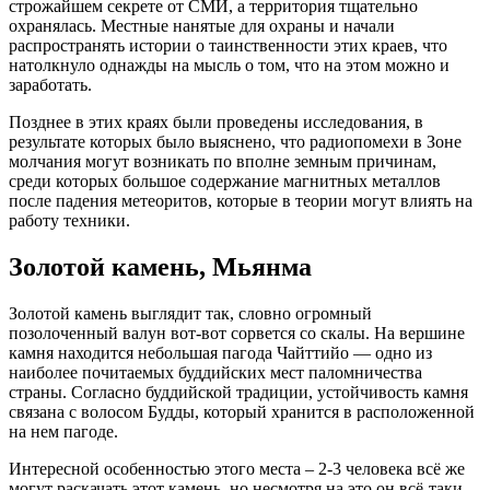
строжайшем секрете от СМИ, а территория тщательно
охранялась. Местные нанятые для охраны и начали
распространять истории о таинственности этих краев, что
натолкнуло однажды на мысль о том, что на этом можно и
заработать.
Позднее в этих краях были проведены исследования, в
результате которых было выяснено, что радиопомехи в Зоне
молчания могут возникать по вполне земным причинам,
среди которых большое содержание магнитных металлов
после падения метеоритов, которые в теории могут влиять на
работу техники.
Золотой камень, Мьянма
Золотой камень выглядит так, словно огромный
позолоченный валун вот-вот сорвется со скалы. На вершине
камня находится небольшая пагода Чайттийо — одно из
наиболее почитаемых буддийских мест паломничества
страны. Согласно буддийской традиции, устойчивость камня
связана с волосом Будды, который хранится в расположенной
на нем пагоде.
Интересной особенностью этого места – 2-3 человека всё же
могут раскачать этот камень, но несмотря на это он всё-таки