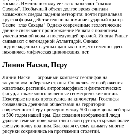
космоса. Именно поэтому ее часто называют "глазом
Сахары". Необычный объект долгое время считали
возможным следом падения метеорита: почти правильная
круглая форма действительно напоминает ударный кратер.
Также "глаз Сахары" Однако современные геологические
данные связывают происхождение Ришата с поднятием
участка земной коры и последующей эрозией. Иногда Ришат
связывают с легендарной Атлантидой. Однако
подтвержденных научных данных о том, что именно здесь
находилась мифическая цивилизация, нет.
Линии Наски, Перу
Линии Наски — огромный комплекс геоглифов на
засушливом побережье страны. Он включает изображения
животных, растений, антропоморфных и фантастических
фигур, а также многочисленные геометрические линии.
Некоторые из них протянулись на километры. Геоглифы
создавались древними обществами на территории
современного Перу примерно между 500 годом до нашей эры
и 500 годом нашей эры. Для создания изображений люди
удаляли темный поверхностный слой грунта, открывая более
светлую почву под ним. Благодаря сухому климату многие
рисунки сохранились на протяжении столетий.