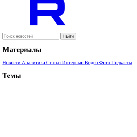
Найти
Материалы
Новости
Аналитика
Статьи
Интервью
Видео
Фото
Подкасты
Темы
Политика
Экономика
Жизнь
Культура
Спорт
Туризм
Сюжеты
Мое здоровье
Война Израиля и Палестины 2023
Южный
Кавказ после войны
Нефть и газ
Где отдохнуть на Кавказе
Правила ислама
Президентские выборы в Азербайджане 2024