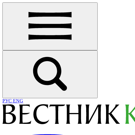
РУС
ENG