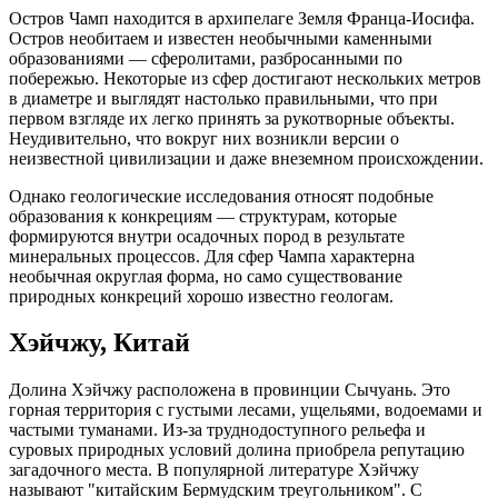
Остров Чамп находится в архипелаге Земля Франца-Иосифа.
Остров необитаем и известен необычными каменными
образованиями — сферолитами, разбросанными по
побережью. Некоторые из сфер достигают нескольких метров
в диаметре и выглядят настолько правильными, что при
первом взгляде их легко принять за рукотворные объекты.
Неудивительно, что вокруг них возникли версии о
неизвестной цивилизации и даже внеземном происхождении.
Однако геологические исследования относят подобные
образования к конкрециям — структурам, которые
формируются внутри осадочных пород в результате
минеральных процессов. Для сфер Чампа характерна
необычная округлая форма, но само существование
природных конкреций хорошо известно геологам.
Хэйчжу, Китай
Долина Хэйчжу расположена в провинции Сычуань. Это
горная территория с густыми лесами, ущельями, водоемами и
частыми туманами. Из-за труднодоступного рельефа и
суровых природных условий долина приобрела репутацию
загадочного места. В популярной литературе Хэйчжу
называют "китайским Бермудским треугольником". С