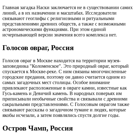
Главная загадка Наски заключается не в существовании самих
линий, а в их назначении и масштабах. Исследователи
связывают геоглифы с религиозными и ритуальными
представлениями древних обществ, а также с возможными
астрономическими функциями. При этом единой
исчерпывающей версии значения всего комплекса нет.
Голосов овраг, Россия
Голосов овраг в Москве находится на территории музея-
заповедника "Коломенское". Это природный овраг, который
спускается к Москве-реке. С ним связаны многочисленные
городские предания, поэтому он давно считается одним из
самых загадочных мест столицы. Особое внимание
привлекают расположенные в овраге камни, известные как
Гусь-камень и Девичий камень. В народных поверьях им
приписывали необычные свойства и связывали с древними
сакральными представлениями. С Голосовым оврагом также
связывают рассказы о загадочном тумане и людях, которые
якобы исчезали, а затем появлялись спустя долгие годы.
Остров Чамп, Россия