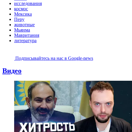
исследования
космос
Мексика
Перу
животные
Мьянма
Мавритания
литература
Подписывайтесь на наc в Google-news
Видео