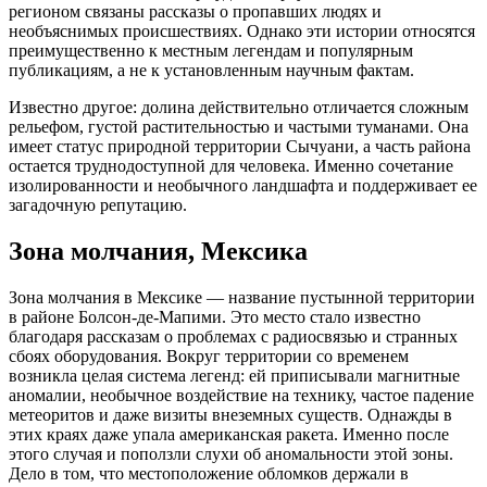
регионом связаны рассказы о пропавших людях и
необъяснимых происшествиях. Однако эти истории относятся
преимущественно к местным легендам и популярным
публикациям, а не к установленным научным фактам.
Известно другое: долина действительно отличается сложным
рельефом, густой растительностью и частыми туманами. Она
имеет статус природной территории Сычуани, а часть района
остается труднодоступной для человека. Именно сочетание
изолированности и необычного ландшафта и поддерживает ее
загадочную репутацию.
Зона молчания, Мексика
Зона молчания в Мексике — название пустынной территории
в районе Болсон-де-Мапими. Это место стало известно
благодаря рассказам о проблемах с радиосвязью и странных
сбоях оборудования. Вокруг территории со временем
возникла целая система легенд: ей приписывали магнитные
аномалии, необычное воздействие на технику, частое падение
метеоритов и даже визиты внеземных существ. Однажды в
этих краях даже упала американская ракета. Именно после
этого случая и поползли слухи об аномальности этой зоны.
Дело в том, что местоположение обломков держали в