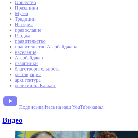
Общество
Праздники
Музеи
Традиции
История
православие
Гянджа
правительство
правительство Азербайджана
население
Азербайджан
памятники
благотворительность
реставрация
архитектура
религии на Кавказе
Подписывайтесь на наш YouTube-канал
Видео