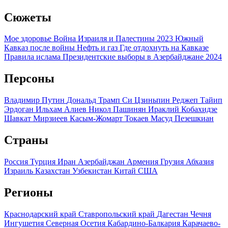
Сюжеты
Мое здоровье
Война Израиля и Палестины 2023
Южный
Кавказ после войны
Нефть и газ
Где отдохнуть на Кавказе
Правила ислама
Президентские выборы в Азербайджане 2024
Персоны
Владимир Путин
Дональд Трамп
Си Цзиньпин
Реджеп Тайип
Эрдоган
Ильхам Алиев
Никол Пашинян
Ираклий Кобахидзе
Шавкат Мирзиеев
Касым-Жомарт Токаев
Масуд Пезешкиан
Страны
Россия
Турция
Иран
Азербайджан
Армения
Грузия
Абхазия
Израиль
Казахстан
Узбекистан
Китай
США
Регионы
Краснодарский край
Ставропольский край
Дагестан
Чечня
Ингушетия
Северная Осетия
Кабардино-Балкария
Карачаево-