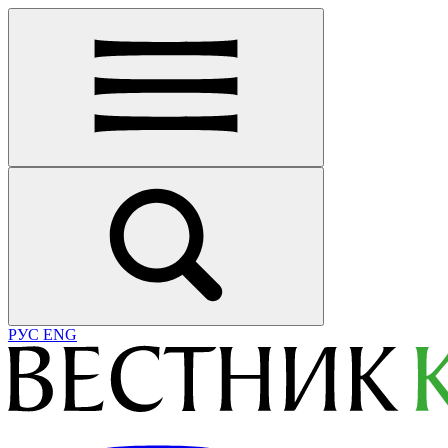
РУС
ENG