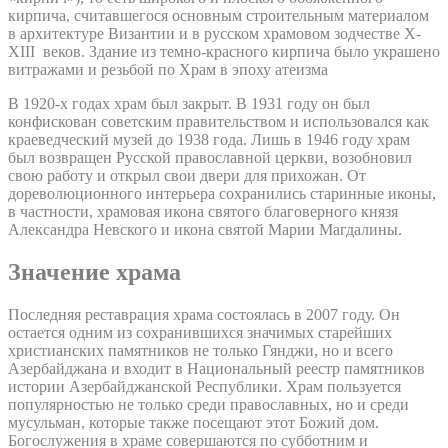
кирпича, считавшегося основным строительным материалом
в архитектуре Византии и в русском храмовом зодчестве X-
XIII веков. Здание из темно-красного кирпича было украшено
витражами и резьбой по Храм в эпоху атеизма
В 1920-х годах храм был закрыт. В 1931 году он был
конфискован советским правительством и использовался как
краеведческий музей до 1938 года. Лишь в 1946 году храм
был возвращен Русской православной церкви, возобновил
свою работу и открыл свои двери для прихожан. От
дореволюционного интерьера сохранились старинные иконы,
в частности, храмовая икона святого благоверного князя
Александра Невского и икона святой Марии Магдалины.
Значение храма
Последняя реставрация храма состоялась в 2007 году. Он
остается одним из сохранившихся значимых старейших
христианских памятников не только Гянджи, но и всего
Азербайджана и входит в Национальный реестр памятников
истории Азербайджанской Республики. Храм пользуется
популярностью не только среди православных, но и среди
мусульман, которые также посещают этот Божий дом.
Богослужения в храме совершаются по субботним и