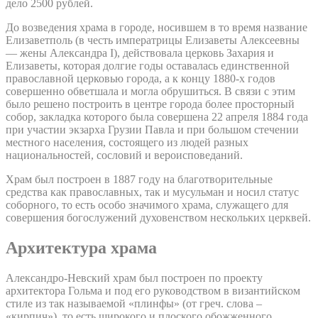
дело 2500 рублей.
До возведения храма в городе, носившем в то время название
Елизаветполь (в честь императрицы Елизаветы Алексеевны
— жены Александра I), действовала церковь Захария и
Елизаветы, которая долгие годы оставалась единственной
православной церковью города, а к концу 1880-х годов
совершенно обветшала и могла обрушиться. В связи с этим
было решено построить в центре города более просторный
собор, закладка которого была совершена 22 апреля 1884 года
при участии экзарха Грузии Павла и при большом стечении
местного населения, состоящего из людей разных
национальностей, сословий и вероисповеданий.
Храм был построен в 1887 году на благотворительные
средства как православных, так и мусульман и носил статус
соборного, то есть особо значимого храма, служащего для
совершения богослужений духовенством нескольких церквей.
Архитектура храма
Александро-Невский храм был построен по проекту
архитектора Гольма и под его руководством в византийском
стиле из так называемой «плинфы» (от греч. слова –
«кирпич»), то есть широкого и плоского обожженного