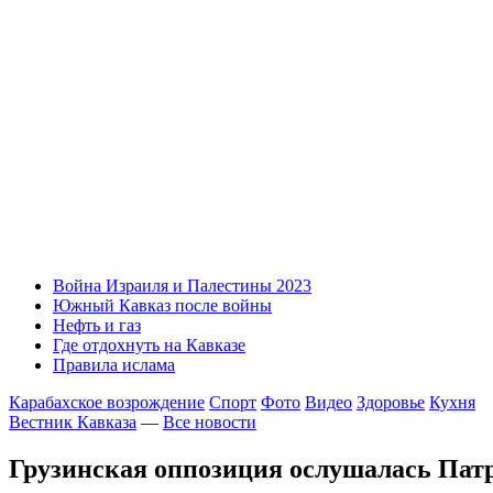
Война Израиля и Палестины 2023
Южный Кавказ после войны
Нефть и газ
Где отдохнуть на Кавказе
Правила ислама
Карабахское возрождение
Спорт
Фото
Видео
Здоровье
Кухня
Вестник Кавказа
—
Все новости
Грузинская оппозиция ослушалась Пат