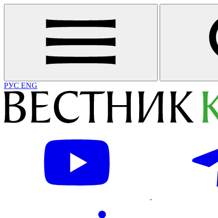
РУС
ENG