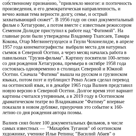
собственному признанию, "привлекло многое: и поэтичность
произведения, и его демократическая направленность, и
вечно живая тема верности долгу, семье, и острый
захватывающий сюжет". В 1956 году он снял документальный
фильм о Хетагурове, а потом вместе с известным режиссером
Семеном Долидзе приступил к работе над "Фатимой". На
главные роли были утверждены Владимир Тхапсаев, Тамара
Кокова, Отар Мегвинетухуцеси и Гиули Чохонелидзе, в апреле
1957 года кинематографисты выбрали места для натурных
съемок в Северной Осетии, а через месяц началась работа в
павильонах "Грузия-фильма". Картину посвятили 100-летию
со дня рождения Хетагурова, премьера в октябре 1958 года
состоялась одновременно в столицах Северной и Южной
Осетии. Сначала "Фатима" вышла на русском и грузинском
языках, потом поэт и публицист Реваз Асаев сделал перевод
на осетинский язык, и в декабре 1965 года Валиев представил
новую версию в Северной Осетии. Долгое время этот вариант
картины считался утерянным, а в 2019 году в Осетинском
драматическом театре во Владикавказе "Фатиму" впервые
показали в новом дубляже, приурочив это событие к 160-
летию со дня рождения автора поэмы.
Валиев снял более 100 документальных фильмов, в числе
самых известных — "Махарбек Туганов" об осетинском
художнике, ученике Ильи Репина; "Василий Абаев" о