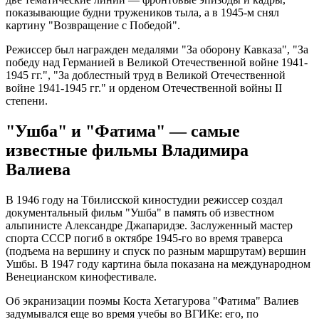
показывающие будни тружеников тыла, а в 1945-м снял
картину "Возвращение с Победой".
Режиссер был награжден медалями "За оборону Кавказа", "За
победу над Германией в Великой Отечественной войне 1941-
1945 гг.", "За доблестный труд в Великой Отечественной
войне 1941-1945 гг." и орденом Отечественной войны II
степени.
"Ушба" и "Фатима" — самые
известные фильмы Владимира
Валиева
В 1946 году на Тбилисской киностудии режиссер создал
документальный фильм "Ушба" в память об известном
альпинисте Александре Джапаридзе. Заслуженный мастер
спорта СССР погиб в октябре 1945-го во время траверса
(подъема на вершину и спуск по разным маршрутам) вершин
Ушбы. В 1947 году картина была показана на международном
Венецианском кинофестивале.
Об экранизации поэмы Коста Хетагурова "Фатима" Валиев
задумывался еще во время учебы во ВГИКе: его, по