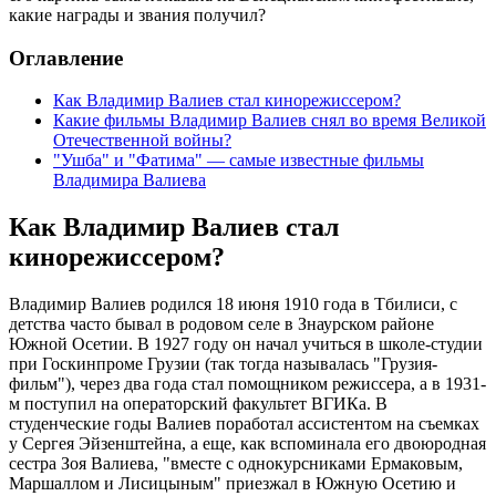
какие награды и звания получил?
Оглавление
Как Владимир Валиев стал кинорежиссером?
Какие фильмы Владимир Валиев снял во время Великой
Отечественной войны?
"Ушба" и "Фатима" — самые известные фильмы
Владимира Валиева
Как Владимир Валиев стал
кинорежиссером?
Владимир Валиев родился 18 июня 1910 года в Тбилиси, с
детства часто бывал в родовом селе в Знаурском районе
Южной Осетии. В 1927 году он начал учиться в школе-студии
при Госкинпроме Грузии (так тогда называлась "Грузия-
фильм"), через два года стал помощником режиссера, а в 1931-
м поступил на операторский факультет ВГИКа. В
студенческие годы Валиев поработал ассистентом на съемках
у Сергея Эйзенштейна, а еще, как вспоминала его двоюродная
сестра Зоя Валиева, "вместе с однокурсниками Ермаковым,
Маршаллом и Лисицыным" приезжал в Южную Осетию и