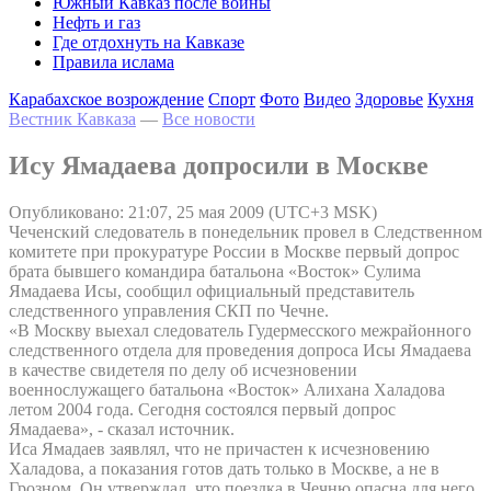
Южный Кавказ после войны
Нефть и газ
Где отдохнуть на Кавказе
Правила ислама
Карабахское возрождение
Спорт
Фото
Видео
Здоровье
Кухня
Вестник Кавказа
—
Все новости
Ису Ямадаева допросили в Москве
Опубликовано: 21:07, 25 мая 2009 (UTC+3 MSK)
Чеченский следователь в понедельник провел в Следственном
комитете при прокуратуре России в Москве первый допрос
брата бывшего командира батальона «Восток» Сулима
Ямадаева Исы, сообщил официальный представитель
следственного управления СКП по Чечне.
«В Москву выехал следователь Гудермесского межрайонного
следственного отдела для проведения допроса Исы Ямадаева
в качестве свидетеля по делу об исчезновении
военнослужащего батальона «Восток» Алихана Халадова
летом 2004 года. Сегодня состоялся первый допрос
Ямадаева», - сказал источник.
Иса Ямадаев заявлял, что не причастен к исчезновению
Халадова, а показания готов дать только в Москве, а не в
Грозном. Он утверждал, что поездка в Чечню опасна для него.