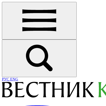
РУС
ENG