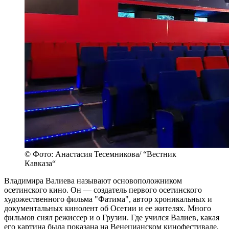
© Фото: Анастасия Тесемникова/ “Вестник
Кавказа“
Владимира Валиева называют основоположником
осетинского кино. Он — создатель первого осетинского
художественного фильма "Фатима", автор хроникальных и
документальных кинолент об Осетии и ее жителях. Много
фильмов снял режиссер и о Грузии. Где учился Валиев, какая
его картина была показана на Венецианском кинофестивале,