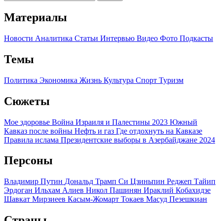
Материалы
Новости
Аналитика
Статьи
Интервью
Видео
Фото
Подкасты
Темы
Политика
Экономика
Жизнь
Культура
Спорт
Туризм
Сюжеты
Мое здоровье
Война Израиля и Палестины 2023
Южный
Кавказ после войны
Нефть и газ
Где отдохнуть на Кавказе
Правила ислама
Президентские выборы в Азербайджане 2024
Персоны
Владимир Путин
Дональд Трамп
Си Цзиньпин
Реджеп Тайип
Эрдоган
Ильхам Алиев
Никол Пашинян
Ираклий Кобахидзе
Шавкат Мирзиеев
Касым-Жомарт Токаев
Масуд Пезешкиан
Страны