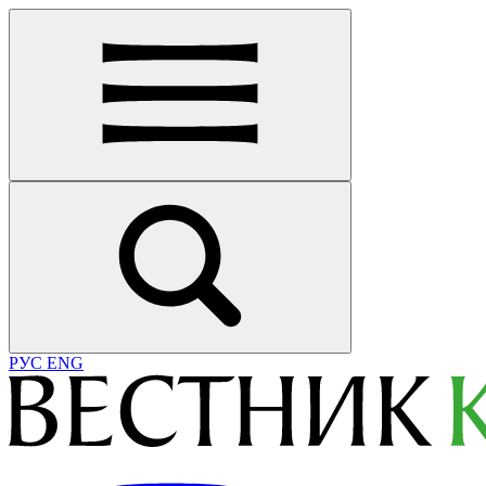
РУС
ENG