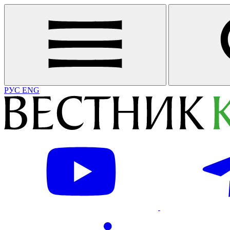
РУС
ENG