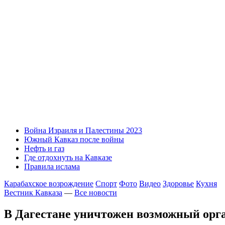
Война Израиля и Палестины 2023
Южный Кавказ после войны
Нефть и газ
Где отдохнуть на Кавказе
Правила ислама
Карабахское возрождение
Спорт
Фото
Видео
Здоровье
Кухня
Вестник Кавказа
—
Все новости
В Дагестане уничтожен возможный орг