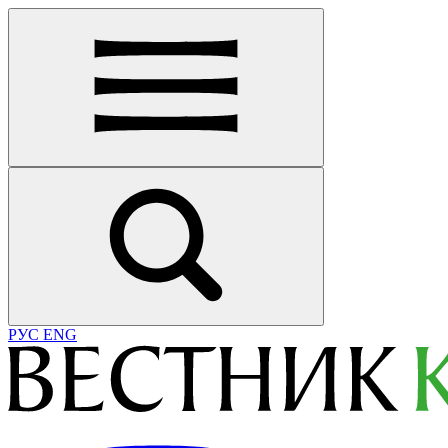
РУС
ENG