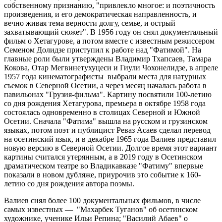
собственному признанию, "привлекло многое: и поэтичность
произведения, и его демократическая направленность, и
вечно живая тема верности долгу, семье, и острый
захватывающий сюжет". В 1956 году он снял документальный
фильм о Хетагурове, а потом вместе с известным режиссером
Семеном Долидзе приступил к работе над "Фатимой". На
главные роли были утверждены Владимир Тхапсаев, Тамара
Кокова, Отар Мегвинетухуцеси и Гиули Чохонелидзе, в апреле
1957 года кинематографисты выбрали места для натурных
съемок в Северной Осетии, а через месяц началась работа в
павильонах "Грузия-фильма". Картину посвятили 100-летию
со дня рождения Хетагурова, премьера в октябре 1958 года
состоялась одновременно в столицах Северной и Южной
Осетии. Сначала "Фатима" вышла на русском и грузинском
языках, потом поэт и публицист Реваз Асаев сделал перевод
на осетинский язык, и в декабре 1965 года Валиев представил
новую версию в Северной Осетии. Долгое время этот вариант
картины считался утерянным, а в 2019 году в Осетинском
драматическом театре во Владикавказе "Фатиму" впервые
показали в новом дубляже, приурочив это событие к 160-
летию со дня рождения автора поэмы.
Валиев снял более 100 документальных фильмов, в числе
самых известных — "Махарбек Туганов" об осетинском
художнике, ученике Ильи Репина; "Василий Абаев" о