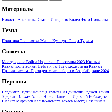
Материалы
Новости
Аналитика
Статьи
Интервью
Видео
Фото
Подкасты
Темы
Политика
Экономика
Жизнь
Культура
Спорт
Туризм
Сюжеты
Мое здоровье
Война Израиля и Палестины 2023
Южный
Кавказ после войны
Нефть и газ
Где отдохнуть на Кавказе
Правила ислама
Президентские выборы в Азербайджане 2024
Персоны
Владимир Путин
Дональд Трамп
Си Цзиньпин
Реджеп Тайип
Эрдоган
Ильхам Алиев
Никол Пашинян
Ираклий Кобахидзе
Шавкат Мирзиеев
Касым-Жомарт Токаев
Масуд Пезешкиан
Страны