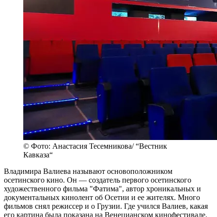
© Фото: Анастасия Тесемникова/ “Вестник
Кавказа“
Владимира Валиева называют основоположником
осетинского кино. Он — создатель первого осетинского
художественного фильма "Фатима", автор хроникальных и
документальных кинолент об Осетии и ее жителях. Много
фильмов снял режиссер и о Грузии. Где учился Валиев, какая
его картина была показана на Венецианском кинофестивале,