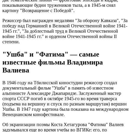
показывающие будни тружеников тыла, а в 1945-м снял
картину "Возвращение с Победой".
Режиссер был награжден медалями "За оборону Кавказа", "За
победу над Германией в Великой Отечественной войне 1941-
1945 гг.", "За доблестный труд в Великой Отечественной
войне 1941-1945 гг." и орденом Отечественной войны II
степени.
"Ушба" и "Фатима" — самые
известные фильмы Владимира
Валиева
В 1946 году на Тбилисской киностудии режиссер создал
документальный фильм "Ушба" в память об известном
альпинисте Александре Джапаридзе. Заслуженный мастер
спорта СССР погиб в октябре 1945-го во время траверса
(подъема на вершину и спуск по разным маршрутам) вершин
Ушбы. В 1947 году картина была показана на международном
Венецианском кинофестивале.
Об экранизации поэмы Коста Хетагурова "Фатима" Валиев
задумывался еще во время учебы во ВГИКе: его, по