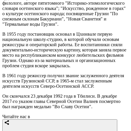
филологе, авторе пятитомного "Историко-этимологического
словаря осетинского языка"; "Искусство, рожденное в горах"
о культуре осетинского народа; посвященные Грузии "По
снежным склонам Бакуриани", "Новая Сванетия" и
"Термальные воды Грузии".
В 1955 году постановщик основал в Цхинвале первую
национальную школу-студию, в которой обучали основам
режиссуры и операторской работы. Ее воспитанники сняли
документально-историческую картину, которая заняла первое
место на республиканском конкурсе любительских фильмов
Грузии. Однако из-за материальных и организационных
проблем студия вскоре закрылась.
В 1961 году режиссер получил звание заслуженного деятеля
искусств Грузинской ССР, в 1965-м стал заслуженным
деятелем искусств Северо-Осетинской АССР.
Он скончался 23 декабря 1992 года в Тбилиси. В декабре
2017-го указом главы Северной Осетии Валиев посмертно
был награжден медалью "Во Славу Осетии".
Читайте нас в