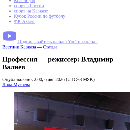
Краснодар
спорт в России
спорт на Кавказе
Кубок России по футболу
ФК Ахмат
Подписывайтесь на наш YouTube-канал
Вестник Кавказа
—
Статьи
Профессия — режиссер: Владимир
Валиев
Опубликовано: 2:00, 6 авг 2026 (UTC+3 MSK)
Лола Мусаева