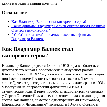
какие награды и звания получил?
Оглавление
Как Владимир Валиев стал кинорежиссером?
Какие фильмы Владимир Валиев снял во время Великой
Отечественной войны?
"Ушба" и "Фатима" — самые известные фильмы
Владимира Валиева
Как Владимир Валиев стал
кинорежиссером?
Владимир Валиев родился 18 июня 1910 года в Тбилиси, с
детства часто бывал в родовом селе в Знаурском районе
Южной Осетии. В 1927 году он начал учиться в школе-студии
при Госкинпроме Грузии (так тогда называлась "Грузия-
фильм"), через два года стал помощником режиссера, а в 1931-
м поступил на операторский факультет ВГИКа. В
студенческие годы Валиев поработал ассистентом на съемках
у Сергея Эйзенштейна, а еще, как вспоминала его двоюродная
сестра Зоя Валиева, "вместе с однокурсниками Ермаковым,
Маршаллом и Лисицыным" приезжал в Южную Осетию и