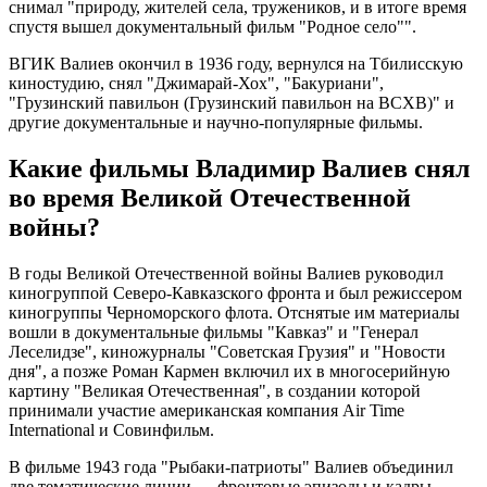
снимал "природу, жителей села, тружеников, и в итоге время
спустя вышел документальный фильм "Родное село"".
ВГИК Валиев окончил в 1936 году, вернулся на Тбилисскую
киностудию, снял "Джимарай-Хох", "Бакуриани",
"Грузинский павильон (Грузинский павильон на ВСХВ)" и
другие документальные и научно-популярные фильмы.
Какие фильмы Владимир Валиев снял
во время Великой Отечественной
войны?
В годы Великой Отечественной войны Валиев руководил
киногруппой Северо-Кавказского фронта и был режиссером
киногруппы Черноморского флота. Отснятые им материалы
вошли в документальные фильмы "Кавказ" и "Генерал
Леселидзе", киножурналы "Советская Грузия" и "Новости
дня", а позже Роман Кармен включил их в многосерийную
картину "Великая Отечественная", в создании которой
принимали участие американская компания Air Time
International и Совинфильм.
В фильме 1943 года "Рыбаки-патриоты" Валиев объединил
две тематические линии — фронтовые эпизоды и кадры,