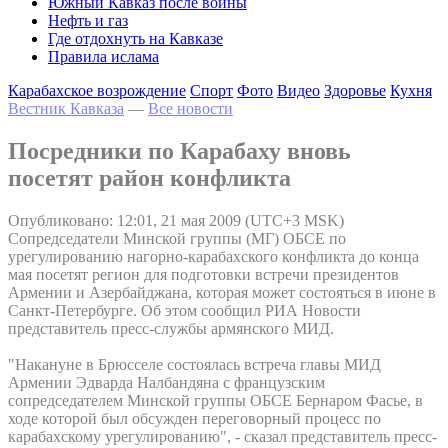
Южный Кавказ после войны
Нефть и газ
Где отдохнуть на Кавказе
Правила ислама
Карабахское возрождение
Спорт
Фото
Видео
Здоровье
Кухня
Вестник Кавказа
—
Все новости
Посредники по Карабаху вновь
посетят район конфликта
Опубликовано: 12:01, 21 мая 2009 (UTC+3 MSK)
Сопредседатели Минской группы (МГ) ОБСЕ по
урегулированию нагорно-карабахского конфликта до конца
мая посетят регион для подготовки встречи президентов
Армении и Азербайджана, которая может состояться в июне в
Санкт-Петербурге. Об этом сообщил РИА Новости
представитель пресс-службы армянского МИД.
"Накануне в Брюсселе состоялась встреча главы МИД
Армении Эдварда Налбандяна с французским
сопредседателем Минской группы ОБСЕ Бернаром Фасье, в
ходе которой был обсужден переговорный процесс по
карабахскому урегулированию", - сказал представитель пресс-