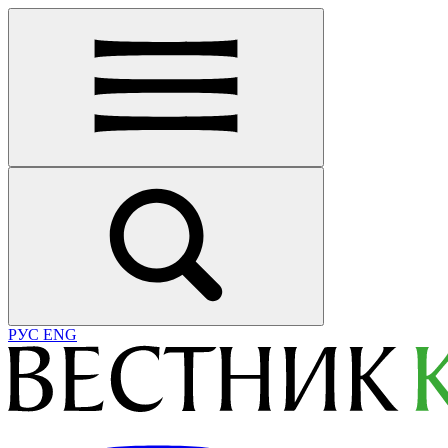
РУС
ENG