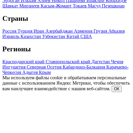
Эрдоган
Ильхам Алиев
Никол Пашинян
Ираклий Кобахидзе
Шавкат Мирзиеев
Касым-Жомарт Токаев
Масуд Пезешкиан
Страны
Россия
Турция
Иран
Азербайджан
Армения
Грузия
Абхазия
Израиль
Казахстан
Узбекистан
Китай
США
Регионы
Краснодарский край
Ставропольский край
Дагестан
Чечня
Ингушетия
Северная Осетия
Кабардино-Балкария
Карачаево-
Черкесия
Адыгея
Крым
Мы используем файлы cookie и обрабатываем персональные
данные с использованием Яндекс Метрики, чтобы обеспечить
вам наилучшее взаимодействие с нашим веб-сайтом.
ОК