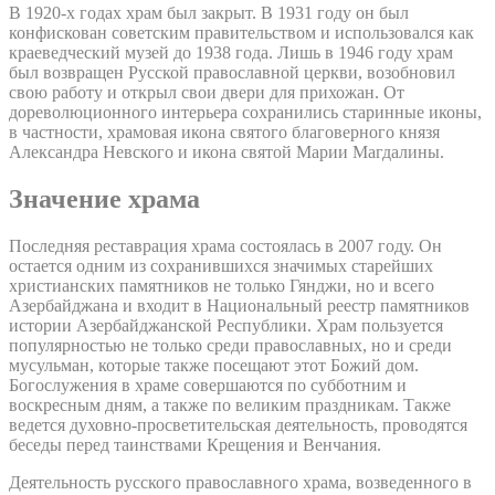
В 1920-х годах храм был закрыт. В 1931 году он был
конфискован советским правительством и использовался как
краеведческий музей до 1938 года. Лишь в 1946 году храм
был возвращен Русской православной церкви, возобновил
свою работу и открыл свои двери для прихожан. От
дореволюционного интерьера сохранились старинные иконы,
в частности, храмовая икона святого благоверного князя
Александра Невского и икона святой Марии Магдалины.
Значение храма
Последняя реставрация храма состоялась в 2007 году. Он
остается одним из сохранившихся значимых старейших
христианских памятников не только Гянджи, но и всего
Азербайджана и входит в Национальный реестр памятников
истории Азербайджанской Республики. Храм пользуется
популярностью не только среди православных, но и среди
мусульман, которые также посещают этот Божий дом.
Богослужения в храме совершаются по субботним и
воскресным дням, а также по великим праздникам. Также
ведется духовно-просветительская деятельность, проводятся
беседы перед таинствами Крещения и Венчания.
Деятельность русского православного храма, возведенного в