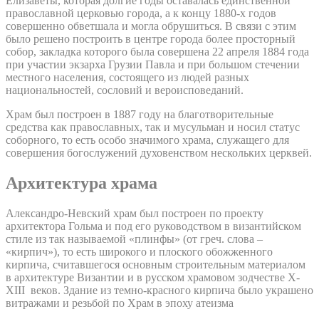
Елизаветы, которая долгие годы оставалась единственной
православной церковью города, а к концу 1880-х годов
совершенно обветшала и могла обрушиться. В связи с этим
было решено построить в центре города более просторный
собор, закладка которого была совершена 22 апреля 1884 года
при участии экзарха Грузии Павла и при большом стечении
местного населения, состоящего из людей разных
национальностей, сословий и вероисповеданий.
Храм был построен в 1887 году на благотворительные
средства как православных, так и мусульман и носил статус
соборного, то есть особо значимого храма, служащего для
совершения богослужений духовенством нескольких церквей.
Архитектура храма
Александро-Невский храм был построен по проекту
архитектора Гольма и под его руководством в византийском
стиле из так называемой «плинфы» (от греч. слова –
«кирпич»), то есть широкого и плоского обожженного
кирпича, считавшегося основным строительным материалом
в архитектуре Византии и в русском храмовом зодчестве X-
XIII веков. Здание из темно-красного кирпича было украшено
витражами и резьбой по Храм в эпоху атеизма