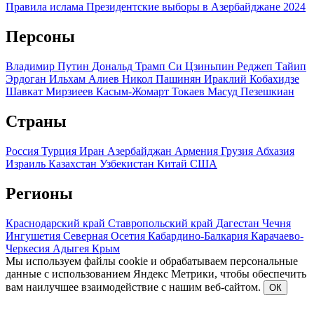
Правила ислама
Президентские выборы в Азербайджане 2024
Персоны
Владимир Путин
Дональд Трамп
Си Цзиньпин
Реджеп Тайип
Эрдоган
Ильхам Алиев
Никол Пашинян
Ираклий Кобахидзе
Шавкат Мирзиеев
Касым-Жомарт Токаев
Масуд Пезешкиан
Страны
Россия
Турция
Иран
Азербайджан
Армения
Грузия
Абхазия
Израиль
Казахстан
Узбекистан
Китай
США
Регионы
Краснодарский край
Ставропольский край
Дагестан
Чечня
Ингушетия
Северная Осетия
Кабардино-Балкария
Карачаево-
Черкесия
Адыгея
Крым
Мы используем файлы cookie и обрабатываем персональные
данные с использованием Яндекс Метрики, чтобы обеспечить
вам наилучшее взаимодействие с нашим веб-сайтом.
ОК