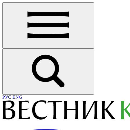
РУС
ENG