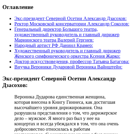
Оглавление
Экс-президент Северной Осетии Александр Дзасохов:
Ректор Московской консерватории Александр Соколов:
Генеральный директор Большого театра,
художественный руководитель и главный дирижер
Мариинского театра Валерий Гергиев:
Народный артист РФ Даниил Крамер:
Художественный руководитель и главный дирижер
Женского симфонического оркестра Ксения Жарко:
Доктор искусствоведения, профессор Татьяна Батагова:
Внучка Вероники Дударовой Вероника Вайнштейн:
Экс-президент Северной Осетии Александр
Дзасохов:
Вероника Дударова единственная женщина,
которая внесена в Книгу Гиннеса, как достигшая
высочайшего уровня дирижирования. Она
разрушила представления о том, что дирижерское
дело – мужское. Я много раз был у нее на
концертах и всегда убеждался в том, что она очень
добросовестно относилась к работам