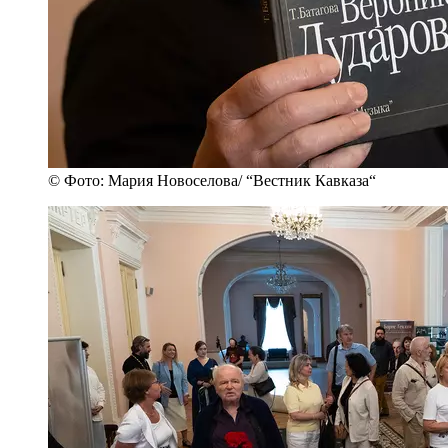
© Фото: Мария Новоселова/ “Вестник Кавказа“