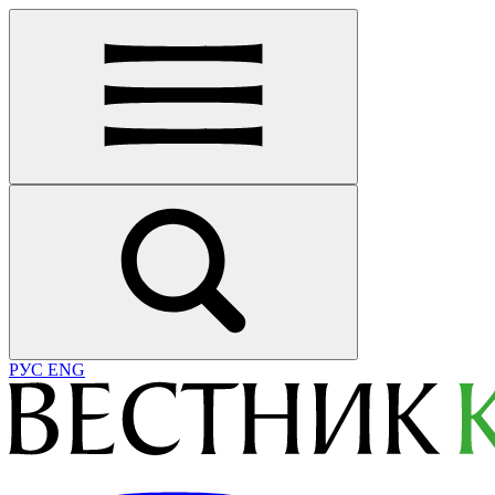
РУС
ENG