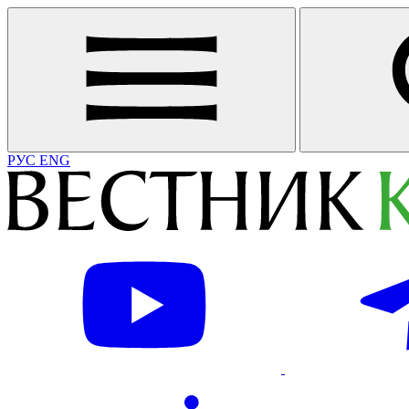
РУС
ENG