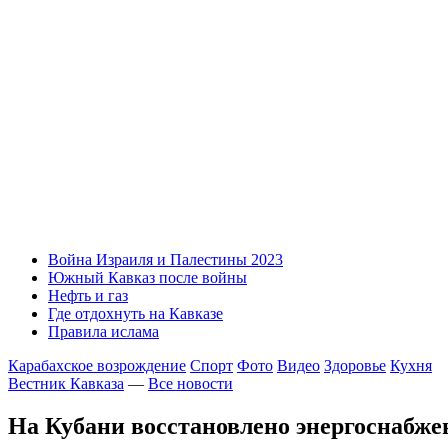
Война Израиля и Палестины 2023
Южный Кавказ после войны
Нефть и газ
Где отдохнуть на Кавказе
Правила ислама
Карабахское возрождение
Спорт
Фото
Видео
Здоровье
Кухня
Вестник Кавказа
—
Все новости
На Кубани восстановлено энергоснабже