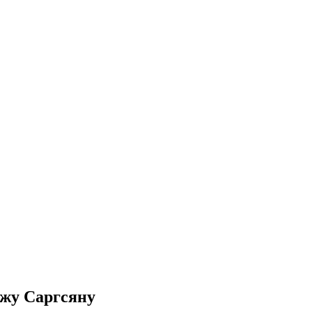
жу Саргсяну