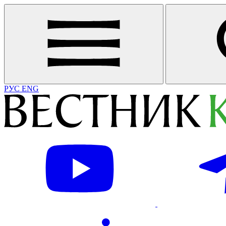
РУС
ENG