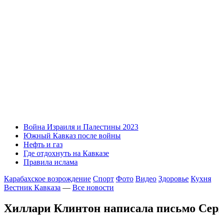
Война Израиля и Палестины 2023
Южный Кавказ после войны
Нефть и газ
Где отдохнуть на Кавказе
Правила ислама
Карабахское возрождение
Спорт
Фото
Видео
Здоровье
Кухня
Вестник Кавказа
—
Все новости
Хиллари Клинтон написала письмо Сер