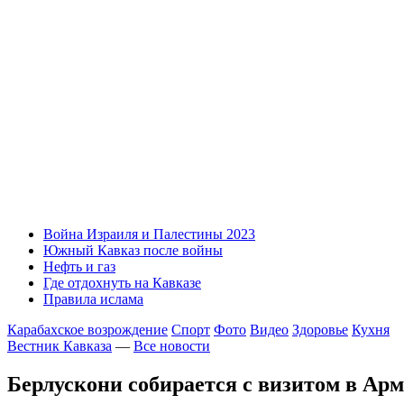
Война Израиля и Палестины 2023
Южный Кавказ после войны
Нефть и газ
Где отдохнуть на Кавказе
Правила ислама
Карабахское возрождение
Спорт
Фото
Видео
Здоровье
Кухня
Вестник Кавказа
—
Все новости
Берлускони собирается с визитом в Ар