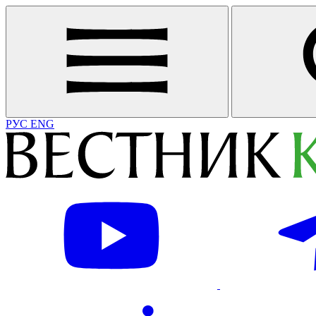
РУС
ENG