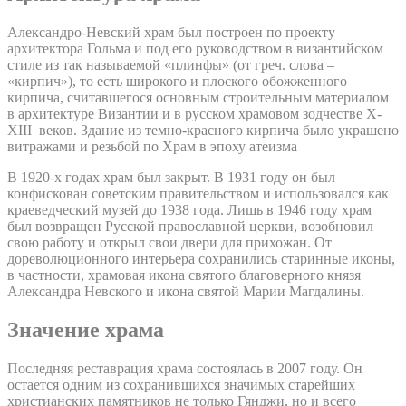
Александро-Невский храм был построен по проекту
архитектора Гольма и под его руководством в византийском
стиле из так называемой «плинфы» (от греч. слова –
«кирпич»), то есть широкого и плоского обожженного
кирпича, считавшегося основным строительным материалом
в архитектуре Византии и в русском храмовом зодчестве X-
XIII веков. Здание из темно-красного кирпича было украшено
витражами и резьбой по Храм в эпоху атеизма
В 1920-х годах храм был закрыт. В 1931 году он был
конфискован советским правительством и использовался как
краеведческий музей до 1938 года. Лишь в 1946 году храм
был возвращен Русской православной церкви, возобновил
свою работу и открыл свои двери для прихожан. От
дореволюционного интерьера сохранились старинные иконы,
в частности, храмовая икона святого благоверного князя
Александра Невского и икона святой Марии Магдалины.
Значение храма
Последняя реставрация храма состоялась в 2007 году. Он
остается одним из сохранившихся значимых старейших
христианских памятников не только Гянджи, но и всего