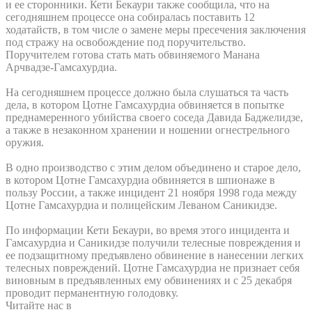
и ее сторонники. Кети Бекаури также сообщила, что на
сегодняшнем процессе она собиралась поставить 12
ходатайств, в том числе о замене меры пресечения заключения
под стражу на освобождение под поручительство.
Поручителем готова стать мать обвиняемого Манана
Арчвадзе-Гамсахурдиа.
На сегодняшнем процессе должно была слушаться та часть
дела, в котором Цотне Гамсахурдиа обвиняется в попытке
преднамеренного убийства своего соседа Давида Баджелидзе,
а также в незаконном хранении и ношении огнестрельного
оружия.
В одно производство с этим делом объединено и старое дело,
в котором Цотне Гамсахурдиа обвиняется в шпионаже в
пользу России, а также инцидент 21 ноября 1998 года между
Цотне Гамсахурдиа и полицейским Леваном Саникидзе.
По информации Кети Бекаури, во время этого инцидента и
Гамсахурдиа и Саникидзе получили телесные повреждения и
ее подзащитному предъявлено обвинение в нанесении легких
телесных повреждений. Цотне Гамсахурдиа не признает себя
виновным в предъявленных ему обвинениях и с 25 декабря
проводит перманентную голодовку.
Читайте нас в