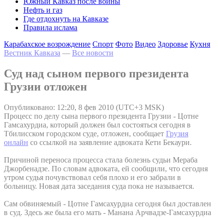
Южный Кавказ после войны
Нефть и газ
Где отдохнуть на Кавказе
Правила ислама
Карабахское возрождение
Спорт
Фото
Видео
Здоровье
Кухня
Вестник Кавказа
—
Все новости
Суд над сыном первого президента
Грузии отложен
Опубликовано: 12:20, 8 фев 2010 (UTC+3 MSK)
Процесс по делу сына первого президента Грузии - Цотне
Гамсахурдиа, который должен был состояться сегодня в
Тбилисском городском суде, отложен, сообщает
Грузия
онлайн
со ссылкой на заявление адвоката Кети Бекаури.
Причиной переноса процесса стала болезнь судьи Мераба
Джорбенадзе. По словам адвоката, ей сообщили, что сегодня
утром судья почувствовал себя плохо и его забрали в
больницу. Новая дата заседания суда пока не называется.
Сам обвиняемый - Цотне Гамсахурдиа сегодня был доставлен
в суд. Здесь же была его мать - Манана Арчвадзе-Гамсахурдиа