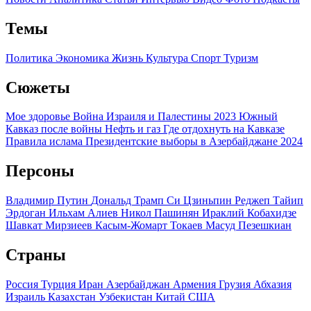
Темы
Политика
Экономика
Жизнь
Культура
Спорт
Туризм
Сюжеты
Мое здоровье
Война Израиля и Палестины 2023
Южный
Кавказ после войны
Нефть и газ
Где отдохнуть на Кавказе
Правила ислама
Президентские выборы в Азербайджане 2024
Персоны
Владимир Путин
Дональд Трамп
Си Цзиньпин
Реджеп Тайип
Эрдоган
Ильхам Алиев
Никол Пашинян
Ираклий Кобахидзе
Шавкат Мирзиеев
Касым-Жомарт Токаев
Масуд Пезешкиан
Страны
Россия
Турция
Иран
Азербайджан
Армения
Грузия
Абхазия
Израиль
Казахстан
Узбекистан
Китай
США