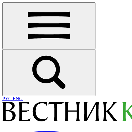
РУС
ENG