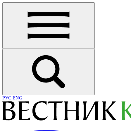
РУС
ENG