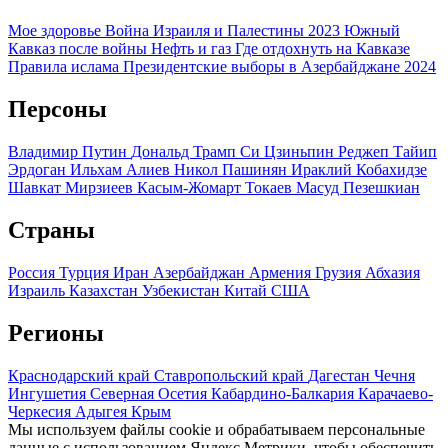
Мое здоровье
Война Израиля и Палестины 2023
Южный
Кавказ после войны
Нефть и газ
Где отдохнуть на Кавказе
Правила ислама
Президентские выборы в Азербайджане 2024
Персоны
Владимир Путин
Дональд Трамп
Си Цзиньпин
Реджеп Тайип
Эрдоган
Ильхам Алиев
Никол Пашинян
Ираклий Кобахидзе
Шавкат Мирзиеев
Касым-Жомарт Токаев
Масуд Пезешкиан
Страны
Россия
Турция
Иран
Азербайджан
Армения
Грузия
Абхазия
Израиль
Казахстан
Узбекистан
Китай
США
Регионы
Краснодарский край
Ставропольский край
Дагестан
Чечня
Ингушетия
Северная Осетия
Кабардино-Балкария
Карачаево-
Черкесия
Адыгея
Крым
Мы используем файлы cookie и обрабатываем персональные
данные с использованием Яндекс Метрики, чтобы обеспечить