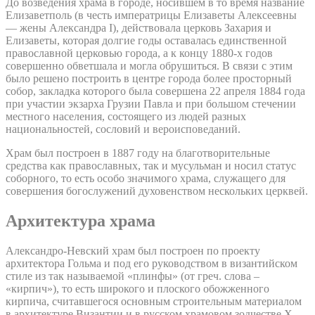
До возведения храма в городе, носившем в то время название
Елизаветполь (в честь императрицы Елизаветы Алексеевны
— жены Александра I), действовала церковь Захария и
Елизаветы, которая долгие годы оставалась единственной
православной церковью города, а к концу 1880-х годов
совершенно обветшала и могла обрушиться. В связи с этим
было решено построить в центре города более просторный
собор, закладка которого была совершена 22 апреля 1884 года
при участии экзарха Грузии Павла и при большом стечении
местного населения, состоящего из людей разных
национальностей, сословий и вероисповеданий.
Храм был построен в 1887 году на благотворительные
средства как православных, так и мусульман и носил статус
соборного, то есть особо значимого храма, служащего для
совершения богослужений духовенством нескольких церквей.
Архитектура храма
Александро-Невский храм был построен по проекту
архитектора Гольма и под его руководством в византийском
стиле из так называемой «плинфы» (от греч. слова –
«кирпич»), то есть широкого и плоского обожженного
кирпича, считавшегося основным строительным материалом
в архитектуре Византии и в русском храмовом зодчестве X-