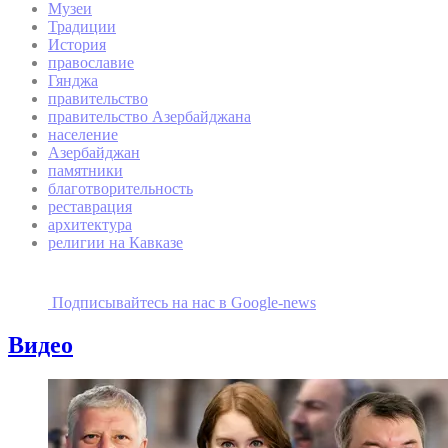
Музеи
Традиции
История
православие
Гянджа
правительство
правительство Азербайджана
население
Азербайджан
памятники
благотворительность
реставрация
архитектура
религии на Кавказе
Подписывайтесь на наc в Google-news
Видео