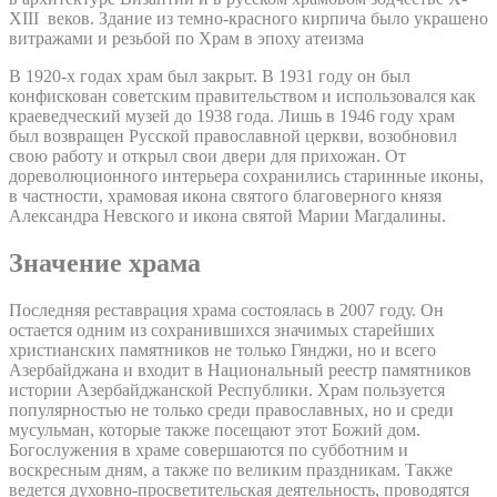
XIII веков. Здание из темно-красного кирпича было украшено
витражами и резьбой по Храм в эпоху атеизма
В 1920-х годах храм был закрыт. В 1931 году он был
конфискован советским правительством и использовался как
краеведческий музей до 1938 года. Лишь в 1946 году храм
был возвращен Русской православной церкви, возобновил
свою работу и открыл свои двери для прихожан. От
дореволюционного интерьера сохранились старинные иконы,
в частности, храмовая икона святого благоверного князя
Александра Невского и икона святой Марии Магдалины.
Значение храма
Последняя реставрация храма состоялась в 2007 году. Он
остается одним из сохранившихся значимых старейших
христианских памятников не только Гянджи, но и всего
Азербайджана и входит в Национальный реестр памятников
истории Азербайджанской Республики. Храм пользуется
популярностью не только среди православных, но и среди
мусульман, которые также посещают этот Божий дом.
Богослужения в храме совершаются по субботним и
воскресным дням, а также по великим праздникам. Также
ведется духовно-просветительская деятельность, проводятся