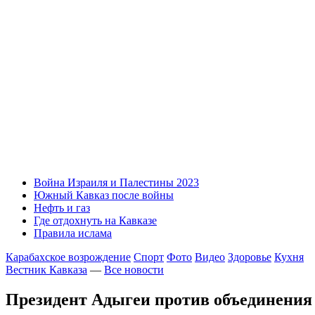
Война Израиля и Палестины 2023
Южный Кавказ после войны
Нефть и газ
Где отдохнуть на Кавказе
Правила ислама
Карабахское возрождение
Спорт
Фото
Видео
Здоровье
Кухня
Вестник Кавказа
—
Все новости
Президент Адыгеи против объединения