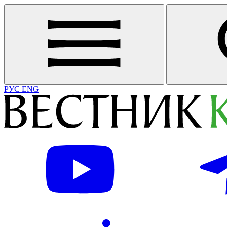
РУС
ENG