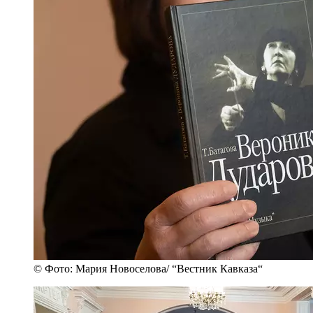
© Фото: Мария Новоселова/ “Вестник Кавказа“