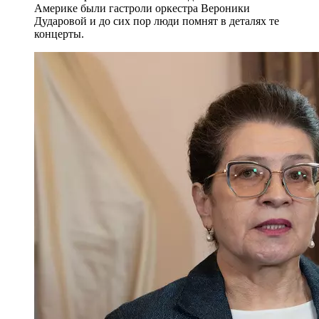
Америке были гастроли оркестра Вероники
Дударовой и до сих пор люди помнят в деталях те
концерты.