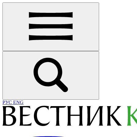
РУС
ENG