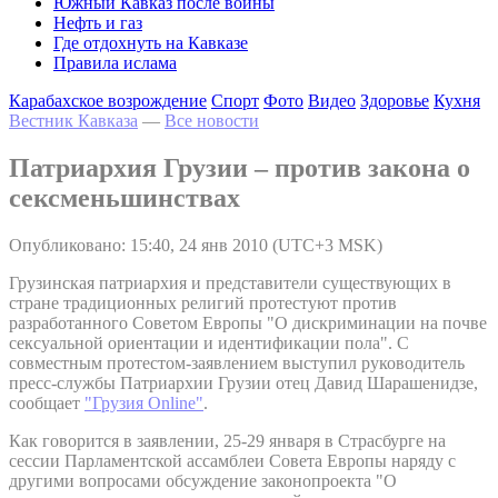
Южный Кавказ после войны
Нефть и газ
Где отдохнуть на Кавказе
Правила ислама
Карабахское возрождение
Спорт
Фото
Видео
Здоровье
Кухня
Вестник Кавказа
—
Все новости
Патриархия Грузии – против закона о
сексменьшинствах
Опубликовано: 15:40, 24 янв 2010 (UTC+3 MSK)
Грузинская патриархия и представители существующих в
стране традиционных религий протестуют против
разработанного Советом Европы "О дискриминации на почве
сексуальной ориентации и идентификации пола". С
совместным протестом-заявлением выступил руководитель
пресс-службы Патриархии Грузии отец Давид Шарашенидзе,
сообщает
"Грузия Online"
.
Как говорится в заявлении, 25-29 января в Страсбурге на
сессии Парламентской ассамблеи Совета Европы наряду с
другими вопросами обсуждение законопроекта "О