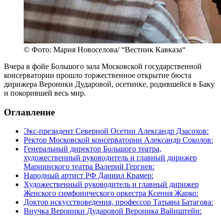
© Фото: Мария Новоселова/ “Вестник Кавказа“
Вчера в фойе Большого зала Московской государственной
консерватории прошло торжественное открытие бюста
дирижера Вероники Дударовой, осетинке, родившейся в Баку
и покорившей весь мир.
Оглавление
Экс-президент Северной Осетии Александр Дзасохов:
Ректор Московской консерватории Александр Соколов:
Генеральный директор Большого театра,
художественный руководитель и главный дирижер
Мариинского театра Валерий Гергиев:
Народный артист РФ Даниил Крамер:
Художественный руководитель и главный дирижер
Женского симфонического оркестра Ксения Жарко:
Доктор искусствоведения, профессор Татьяна Батагова:
Внучка Вероники Дударовой Вероника Вайнштейн: