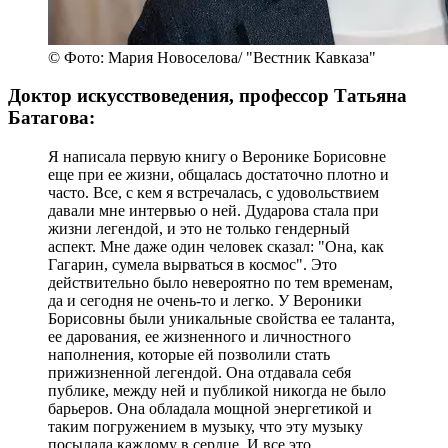
© Фото: Мария Новоселова/ "Вестник Кавказа"
Доктор искусствоведения, профессор Татьяна
Батагова:
Я написала первую книгу о Веронике Борисовне
еще при ее жизни, общалась достаточно плотно и
часто. Все, с кем я встречалась, с удовольствием
давали мне интервью о ней. Дударова стала при
жизни легендой, и это не только гендерный
аспект. Мне даже один человек сказал: "Она, как
Гагарин, сумела вырваться в космос". Это
действительно было невероятно по тем временам,
да и сегодня не очень-то и легко. У Вероники
Борисовны были уникальные свойства ее таланта,
ее дарования, ее жизненного и личностного
наполнения, которые ей позволили стать
прижизненной легендой. Она отдавала себя
публике, между ней и публикой никогда не было
барьеров. Она обладала мощной энергетикой и
таким погружением в музыку, что эту музыку
посылала каждому в сердце. И все это