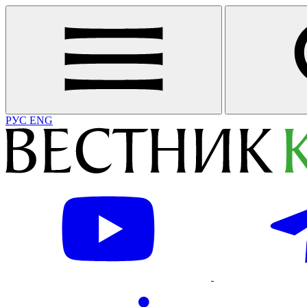
РУС
ENG