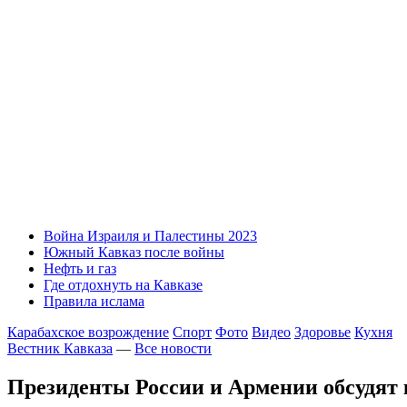
Война Израиля и Палестины 2023
Южный Кавказ после войны
Нефть и газ
Где отдохнуть на Кавказе
Правила ислама
Карабахское возрождение
Спорт
Фото
Видео
Здоровье
Кухня
Вестник Кавказа
—
Все новости
Президенты России и Армении обсудят