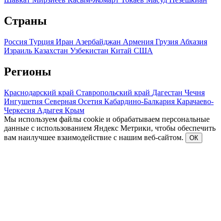
Страны
Россия
Турция
Иран
Азербайджан
Армения
Грузия
Абхазия
Израиль
Казахстан
Узбекистан
Китай
США
Регионы
Краснодарский край
Ставропольский край
Дагестан
Чечня
Ингушетия
Северная Осетия
Кабардино-Балкария
Карачаево-
Черкесия
Адыгея
Крым
Мы используем файлы cookie и обрабатываем персональные
данные с использованием Яндекс Метрики, чтобы обеспечить
вам наилучшее взаимодействие с нашим веб-сайтом.
ОК