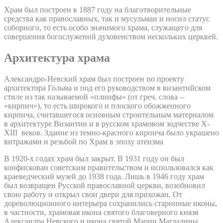
Храм был построен в 1887 году на благотворительные
средства как православных, так и мусульман и носил статус
соборного, то есть особо значимого храма, служащего для
совершения богослужений духовенством нескольких церквей.
Архитектура храма
Александро-Невский храм был построен по проекту
архитектора Гольма и под его руководством в византийском
стиле из так называемой «плинфы» (от греч. слова –
«кирпич»), то есть широкого и плоского обожженного
кирпича, считавшегося основным строительным материалом
в архитектуре Византии и в русском храмовом зодчестве X-
XIII веков. Здание из темно-красного кирпича было украшено
витражами и резьбой по Храм в эпоху атеизма
В 1920-х годах храм был закрыт. В 1931 году он был
конфискован советским правительством и использовался как
краеведческий музей до 1938 года. Лишь в 1946 году храм
был возвращен Русской православной церкви, возобновил
свою работу и открыл свои двери для прихожан. От
дореволюционного интерьера сохранились старинные иконы,
в частности, храмовая икона святого благоверного князя
Александра Невского и икона святой Марии Магдалины.