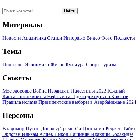
Найти
Материалы
Новости
Аналитика
Статьи
Интервью
Видео
Фото
Подкасты
Темы
Политика
Экономика
Жизнь
Культура
Спорт
Туризм
Сюжеты
Мое здоровье
Война Израиля и Палестины 2023
Южный
Кавказ после войны
Нефть и газ
Где отдохнуть на Кавказе
Правила ислама
Президентские выборы в Азербайджане 2024
Персоны
Владимир Путин
Дональд Трамп
Си Цзиньпин
Реджеп Тайип
Эрдоган
Ильхам Алиев
Никол Пашинян
Ираклий Кобахидзе
Шавкат Мирзиеев
Касым-Жомарт Токаев
Масуд Пезешкиан