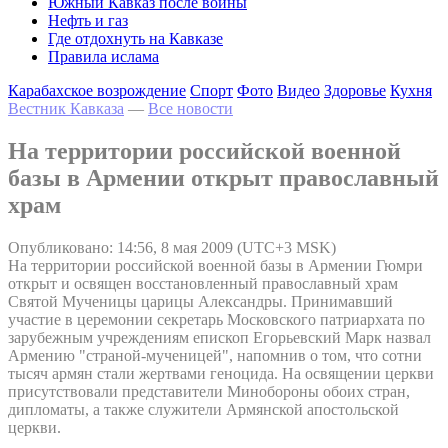
Южный Кавказ после войны
Нефть и газ
Где отдохнуть на Кавказе
Правила ислама
Карабахское возрождение
Спорт
Фото
Видео
Здоровье
Кухня
Вестник Кавказа
—
Все новости
На территории российской военной
базы в Армении открыт православный
храм
Опубликовано: 14:56, 8 мая 2009 (UTC+3 MSK)
На территории российской военной базы в Армении Гюмри
открыт и освящен восстановленный православный храм
Святой Мученицы царицы Александры. Принимавший
участие в церемонии секретарь Московского патриархата по
зарубежным учреждениям епископ Егорьевский Марк назвал
Армению "страной-мученицей", напомнив о том, что сотни
тысяч армян стали жертвами геноцида. На освящении церкви
присутствовали представители Минобороны обоих стран,
дипломаты, а также служители Армянской апостольской
церкви.