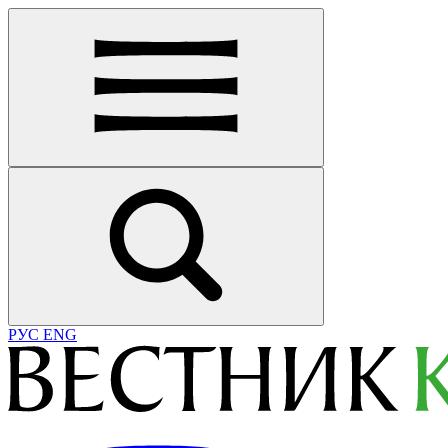
РУС
ENG