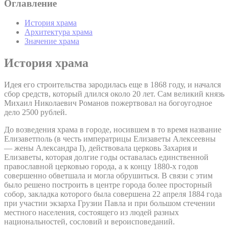
Оглавление
История храма
Архитектура храма
Значение храма
История храма
Идея его строительства зародилась еще в 1868 году, и начался
сбор средств, который длился около 20 лет. Сам великий князь
Михаил Николаевич Романов пожертвовал на богоугодное
дело 2500 рублей.
До возведения храма в городе, носившем в то время название
Елизаветполь (в честь императрицы Елизаветы Алексеевны
— жены Александра I), действовала церковь Захария и
Елизаветы, которая долгие годы оставалась единственной
православной церковью города, а к концу 1880-х годов
совершенно обветшала и могла обрушиться. В связи с этим
было решено построить в центре города более просторный
собор, закладка которого была совершена 22 апреля 1884 года
при участии экзарха Грузии Павла и при большом стечении
местного населения, состоящего из людей разных
национальностей, сословий и вероисповеданий.