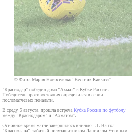
© Фото: Мария Новоселова/ “Вестник Кавказа“
"Краснодар" победил дома "Ахмат" в Кубке России.
Победитель противостояния определился в серии
послематчевых пенальти.
В среду, 5 августа, прошла встреча
Кубка России по футболу
между "Краснодаром" и "Ахматом".
Основное время матче завершилось вничью 1:1. На гол
"Краснодара", забитый полузащитником Даниилом Уткиным