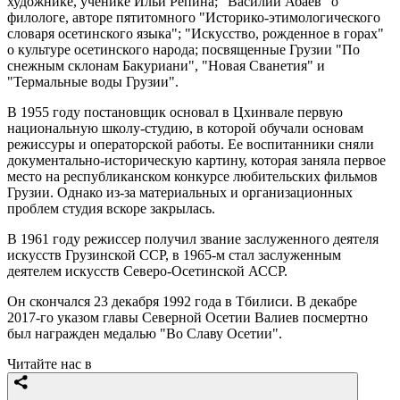
художнике, ученике Ильи Репина; "Василий Абаев" о
филологе, авторе пятитомного "Историко-этимологического
словаря осетинского языка"; "Искусство, рожденное в горах"
о культуре осетинского народа; посвященные Грузии "По
снежным склонам Бакуриани", "Новая Сванетия" и
"Термальные воды Грузии".
В 1955 году постановщик основал в Цхинвале первую
национальную школу-студию, в которой обучали основам
режиссуры и операторской работы. Ее воспитанники сняли
документально-историческую картину, которая заняла первое
место на республиканском конкурсе любительских фильмов
Грузии. Однако из-за материальных и организационных
проблем студия вскоре закрылась.
В 1961 году режиссер получил звание заслуженного деятеля
искусств Грузинской ССР, в 1965-м стал заслуженным
деятелем искусств Северо-Осетинской АССР.
Он скончался 23 декабря 1992 года в Тбилиси. В декабре
2017-го указом главы Северной Осетии Валиев посмертно
был награжден медалью "Во Славу Осетии".
Читайте нас в