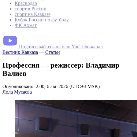
Краснодар
спорт в России
спорт на Кавказе
Кубок России по футболу
ФК Ахмат
Подписывайтесь на наш YouTube-канал
Вестник Кавказа
—
Статьи
Профессия — режиссер: Владимир
Валиев
Опубликовано: 2:00, 6 авг 2026 (UTC+3 MSK)
Лола Мусаева