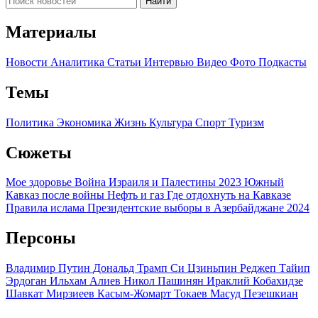
Найти
Материалы
Новости
Аналитика
Статьи
Интервью
Видео
Фото
Подкасты
Темы
Политика
Экономика
Жизнь
Культура
Спорт
Туризм
Сюжеты
Мое здоровье
Война Израиля и Палестины 2023
Южный
Кавказ после войны
Нефть и газ
Где отдохнуть на Кавказе
Правила ислама
Президентские выборы в Азербайджане 2024
Персоны
Владимир Путин
Дональд Трамп
Си Цзиньпин
Реджеп Тайип
Эрдоган
Ильхам Алиев
Никол Пашинян
Ираклий Кобахидзе
Шавкат Мирзиеев
Касым-Жомарт Токаев
Масуд Пезешкиан