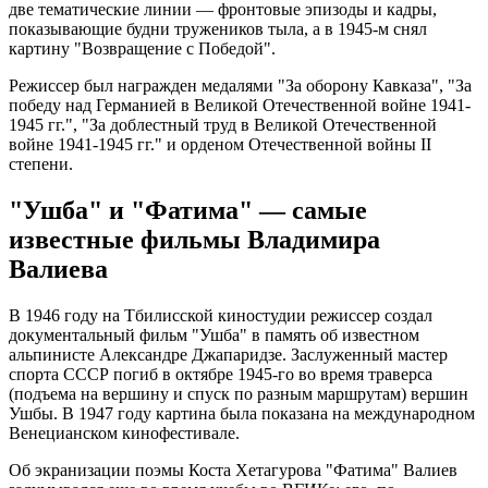
две тематические линии — фронтовые эпизоды и кадры,
показывающие будни тружеников тыла, а в 1945-м снял
картину "Возвращение с Победой".
Режиссер был награжден медалями "За оборону Кавказа", "За
победу над Германией в Великой Отечественной войне 1941-
1945 гг.", "За доблестный труд в Великой Отечественной
войне 1941-1945 гг." и орденом Отечественной войны II
степени.
"Ушба" и "Фатима" — самые
известные фильмы Владимира
Валиева
В 1946 году на Тбилисской киностудии режиссер создал
документальный фильм "Ушба" в память об известном
альпинисте Александре Джапаридзе. Заслуженный мастер
спорта СССР погиб в октябре 1945-го во время траверса
(подъема на вершину и спуск по разным маршрутам) вершин
Ушбы. В 1947 году картина была показана на международном
Венецианском кинофестивале.
Об экранизации поэмы Коста Хетагурова "Фатима" Валиев