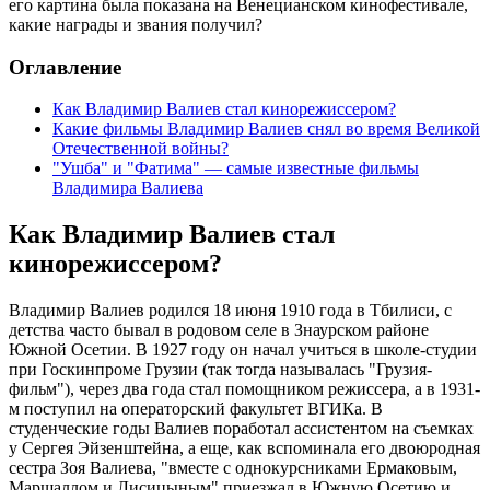
его картина была показана на Венецианском кинофестивале,
какие награды и звания получил?
Оглавление
Как Владимир Валиев стал кинорежиссером?
Какие фильмы Владимир Валиев снял во время Великой
Отечественной войны?
"Ушба" и "Фатима" — самые известные фильмы
Владимира Валиева
Как Владимир Валиев стал
кинорежиссером?
Владимир Валиев родился 18 июня 1910 года в Тбилиси, с
детства часто бывал в родовом селе в Знаурском районе
Южной Осетии. В 1927 году он начал учиться в школе-студии
при Госкинпроме Грузии (так тогда называлась "Грузия-
фильм"), через два года стал помощником режиссера, а в 1931-
м поступил на операторский факультет ВГИКа. В
студенческие годы Валиев поработал ассистентом на съемках
у Сергея Эйзенштейна, а еще, как вспоминала его двоюродная
сестра Зоя Валиева, "вместе с однокурсниками Ермаковым,
Маршаллом и Лисицыным" приезжал в Южную Осетию и