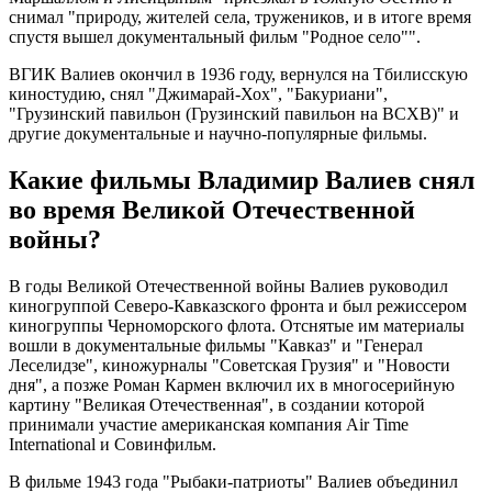
снимал "природу, жителей села, тружеников, и в итоге время
спустя вышел документальный фильм "Родное село"".
ВГИК Валиев окончил в 1936 году, вернулся на Тбилисскую
киностудию, снял "Джимарай-Хох", "Бакуриани",
"Грузинский павильон (Грузинский павильон на ВСХВ)" и
другие документальные и научно-популярные фильмы.
Какие фильмы Владимир Валиев снял
во время Великой Отечественной
войны?
В годы Великой Отечественной войны Валиев руководил
киногруппой Северо-Кавказского фронта и был режиссером
киногруппы Черноморского флота. Отснятые им материалы
вошли в документальные фильмы "Кавказ" и "Генерал
Леселидзе", киножурналы "Советская Грузия" и "Новости
дня", а позже Роман Кармен включил их в многосерийную
картину "Великая Отечественная", в создании которой
принимали участие американская компания Air Time
International и Совинфильм.
В фильме 1943 года "Рыбаки-патриоты" Валиев объединил