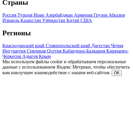
Страны
Россия
Турция
Иран
Азербайджан
Армения
Грузия
Абхазия
Израиль
Казахстан
Узбекистан
Китай
США
Регионы
Краснодарский край
Ставропольский край
Дагестан
Чечня
Ингушетия
Северная Осетия
Кабардино-Балкария
Карачаево-
Черкесия
Адыгея
Крым
Мы используем файлы cookie и обрабатываем персональные
данные с использованием Яндекс Метрики, чтобы обеспечить
вам наилучшее взаимодействие с нашим веб-сайтом.
ОК