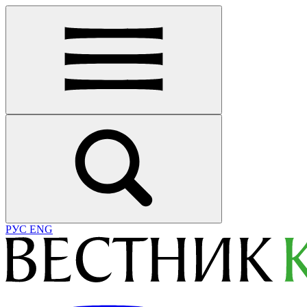
РУС
ENG