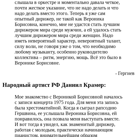
слышала в оркестре и моментально давала четкое,
почти жесткое указание, что не надо делать и что
надо делать вместо этого. Теперь я уже сам
опытный дирижер, не такой как Вероника
Борисовна, конечно, мне не удастся стать лучшим
дирижером мира среди мужчин, а ей удалось стать
лучшим дирижером мира среди женщин. Надо
иметь невероятный характер, невероятный талант,
силу воли, не говоря уже о том, что необходимо
любому музыканту, особенно руководителю
коллектива – ритм, энергию, мощь. Всё это было в
Веронике Борисовне.
- Гергиев
Народный артист РФ Даниил Крамер:
Мое знакомство с Вероникой Борисовной началось
с записи концерта 1975 года. Для меня эта запись
была хрестоматийной. Когда я сыграл рапсодию
Гершвина, ее услышала Вероника Борисовна, ей
понравилось, она позвала меня выступать вместе.
И вот тогда я увидел, как знаменитый дирижер,
работая с молодым, практически начинающим
пианистом, внимательнейшим образом