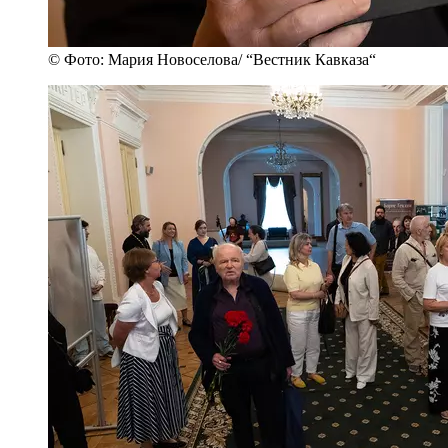
© Фото: Мария Новоселова/ “Вестник Кавказа“