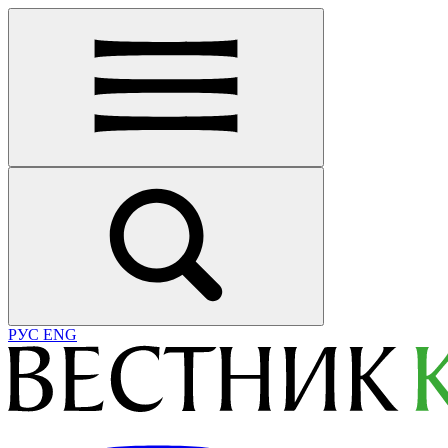
РУС
ENG