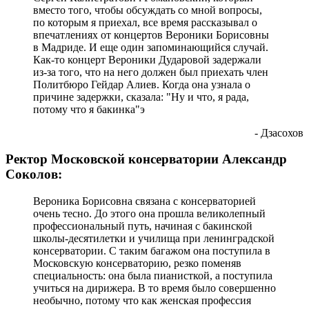
вместо того, чтобы обсуждать со мной вопросы,
по которым я приехал, все время рассказывал о
впечатлениях от концертов Вероники Борисовны
в Мадриде. И еще один запоминающийся случай.
Как-то концерт Вероники Дударовой задержали
из-за того, что на него должен был приехать член
Политбюро Гейдар Алиев. Когда она узнала о
причине задержки, сказала: "Ну и что, я рада,
потому что я бакинка"э
- Дзасохов
Ректор Московской консерватории Александр
Соколов:
Вероника Борисовна связана с консерваторией
очень тесно. До этого она прошла великолепный
профессиональный путь, начиная с бакинской
школы-десятилетки и училища при ленинградской
консерватории. С таким багажом она поступила в
Московскую консерваторию, резко поменяв
специальность: она была пианисткой, а поступила
учиться на дирижера. В то время было совершенно
необычно, потому что как женская профессия