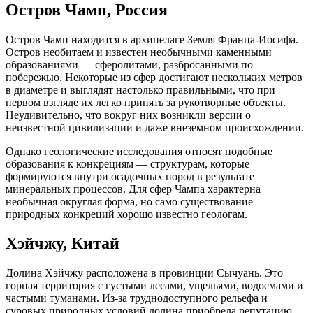
Остров Чамп, Россия
Остров Чамп находится в архипелаге Земля Франца-Иосифа.
Остров необитаем и известен необычными каменными
образованиями — сферолитами, разбросанными по
побережью. Некоторые из сфер достигают нескольких метров
в диаметре и выглядят настолько правильными, что при
первом взгляде их легко принять за рукотворные объекты.
Неудивительно, что вокруг них возникли версии о
неизвестной цивилизации и даже внеземном происхождении.
Однако геологические исследования относят подобные
образования к конкрециям — структурам, которые
формируются внутри осадочных пород в результате
минеральных процессов. Для сфер Чампа характерна
необычная округлая форма, но само существование
природных конкреций хорошо известно геологам.
Хэйчжу, Китай
Долина Хэйчжу расположена в провинции Сычуань. Это
горная территория с густыми лесами, ущельями, водоемами и
частыми туманами. Из-за труднодоступного рельефа и
суровых природных условий долина приобрела репутацию