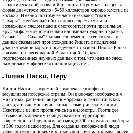
геологических образований планеты. Огромная кольцевая
форма диаметром около 45–50 километров хорошо заметна из
космоса. Именно поэтому ее часто называют "глазом
Сахары". Необычный объект долгое время считали
возможным следом падения метеорита: почти правильная
круглая форма действительно напоминает ударный кратер.
Также "глаз Сахары" Однако современные геологические
данные связывают происхождение Ришата с поднятием
участка земной коры и последующей эрозией. Иногда Ришат
связывают с легендарной Атлантидой. Однако
подтвержденных научных данных о том, что именно здесь
находилась мифическая цивилизация, нет.
Линии Наски, Перу
Линии Наски — огромный комплекс геоглифов на
засушливом побережье страны. Он включает изображения
животных, растений, антропоморфных и фантастических
фигур, а также многочисленные геометрические линии.
Некоторые из них протянулись на километры. Геоглифы
создавались древними обществами на территории
современного Перу примерно между 500 годом до нашей эры
и 500 годом нашей эры. Для создания изображений люди
удаляли темный поверхностный слой грунта, открывая более