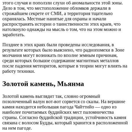
этого случая и поползли слухи об аномальности этой зоны.
Дело в том, что местоположение обломков держали в
строжайшем секрете от СМИ, а территория тщательно
охранялась. Местные нанятые для охраны и начали
распространять истории о таинственности этих краев, что
натолкнуло однажды на мысль о том, что на этом можно и
заработать.
Позднее в этих краях были проведены исследования, в
результате которых было выяснено, что радиопомехи в Зоне
молчания могут возникать по вполне земным причинам,
среди которых большое содержание магнитных металлов
после падения метеоритов, которые в теории могут влиять на
работу техники.
Золотой камень, Мьянма
Золотой камень выглядит так, словно огромный
позолоченный валун вот-вот сорвется со скалы. На вершине
камня находится небольшая пагода Чайттийо — одно из
наиболее почитаемых буддийских мест паломничества
страны. Согласно буддийской традиции, устойчивость камня
связана с волосом Будды, который хранится в расположенной
на нем пагоде.