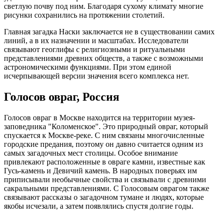
светлую почву под ним. Благодаря сухому климату многие
рисунки сохранились на протяжении столетий.
Главная загадка Наски заключается не в существовании самих
линий, а в их назначении и масштабах. Исследователи
связывают геоглифы с религиозными и ритуальными
представлениями древних обществ, а также с возможными
астрономическими функциями. При этом единой
исчерпывающей версии значения всего комплекса нет.
Голосов овраг, Россия
Голосов овраг в Москве находится на территории музея-
заповедника "Коломенское". Это природный овраг, который
спускается к Москве-реке. С ним связаны многочисленные
городские предания, поэтому он давно считается одним из
самых загадочных мест столицы. Особое внимание
привлекают расположенные в овраге камни, известные как
Гусь-камень и Девичий камень. В народных поверьях им
приписывали необычные свойства и связывали с древними
сакральными представлениями. С Голосовым оврагом также
связывают рассказы о загадочном тумане и людях, которые
якобы исчезали, а затем появлялись спустя долгие годы.