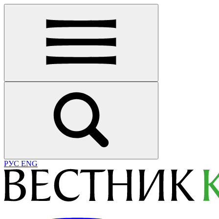
РУС
ENG