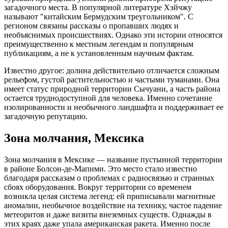
загадочного места. В популярной литературе Хэйчжу
называют "китайским Бермудским треугольником". С
регионом связаны рассказы о пропавших людях и
необъяснимых происшествиях. Однако эти истории относятся
преимущественно к местным легендам и популярным
публикациям, а не к установленным научным фактам.
Известно другое: долина действительно отличается сложным
рельефом, густой растительностью и частыми туманами. Она
имеет статус природной территории Сычуани, а часть района
остается труднодоступной для человека. Именно сочетание
изолированности и необычного ландшафта и поддерживает ее
загадочную репутацию.
Зона молчания, Мексика
Зона молчания в Мексике — название пустынной территории
в районе Болсон-де-Мапими. Это место стало известно
благодаря рассказам о проблемах с радиосвязью и странных
сбоях оборудования. Вокруг территории со временем
возникла целая система легенд: ей приписывали магнитные
аномалии, необычное воздействие на технику, частое падение
метеоритов и даже визиты внеземных существ. Однажды в
этих краях даже упала американская ракета. Именно после