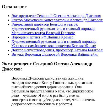
Оглавление
Экс-президент Северной Осетии Александр Дзасохов:
Ректор Московской консерватории Александр Соколов:
Генеральный директор Большого театра,
художественный руководитель и главный дирижер
Мариинского театра Валерий Гергиев:
Народный артист РФ Даниил Крамер:
Художественный руководитель и главный дирижер
Женского симфонического оркестра Ксения Жарко:
Доктор искусствоведения, профессор Татьяна Батагова:
Внучка Вероники Дударовой Вероника Вайнштейн:
Экс-президент Северной Осетии Александр
Дзасохов:
Вероника Дударова единственная женщина,
которая внесена в Книгу Гиннеса, как достигшая
высочайшего уровня дирижирования. Она
разрушила представления о том, что дирижерское
дело – мужское. Я много раз был у нее на
концертах и всегда убеждался в том, что она очень
добросовестно относилась к работам