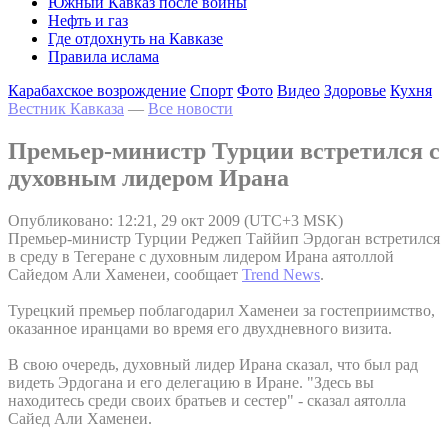
Южный Кавказ после войны
Нефть и газ
Где отдохнуть на Кавказе
Правила ислама
Карабахское возрождение
Спорт
Фото
Видео
Здоровье
Кухня
Вестник Кавказа
—
Все новости
Премьер-министр Турции встретился с
духовным лидером Ирана
Опубликовано: 12:21, 29 окт 2009 (UTC+3 MSK)
Премьер-министр Турции Реджеп Таййип Эрдоган встретился
в среду в Тегеране с духовным лидером Ирана аятоллой
Сайедом Али Хаменеи, сообщает
Trend News
.
Турецкий премьер поблагодарил Хаменеи за гостеприимство,
оказанное иранцами во время его двухдневного визита.
В свою очередь, духовный лидер Ирана сказал, что был рад
видеть Эрдогана и его делегацию в Иране. "Здесь вы
находитесь среди своих братьев и сестер" - сказал аятолла
Сайед Али Хаменеи.