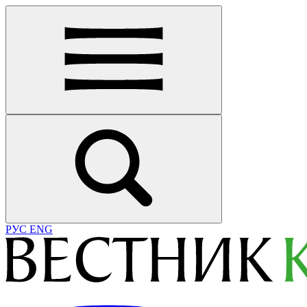
РУС
ENG