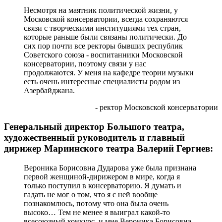
Несмотря на маятник политической жизни, у
Московской консерватории, всегда сохраняются
связи с творческими институциями тех стран,
которые раньше были связаны политически. До
сих пор почти все ректоры бывших республик
Советского союза - воспитанники Московской
консерватории, поэтому связи у нас
продолжаются. У меня на кафедре теории музыки
есть очень интересные специалисты родом из
Азербайджана.
- ректор Московской консерватории
Генеральный директор Большого театра,
художественный руководитель и главный
дирижер Мариинского театра Валерий Гергиев:
Вероника Борисовна Дударова уже была признана
первой женщиной-дирижером в мире, когда я
только поступил в консерваторию. Я думать и
гадать не мог о том, что я с ней вообще
познакомлюсь, потому что она была очень
высоко… Тем не менее я выиграл какой-то
всесоюзный конкурс, и мне Вероника Борисовна