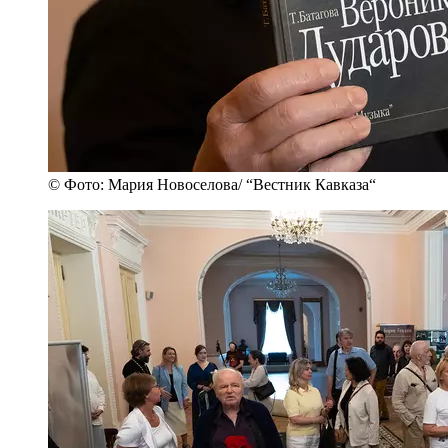
© Фото: Мария Новоселова/ “Вестник Кавказа“