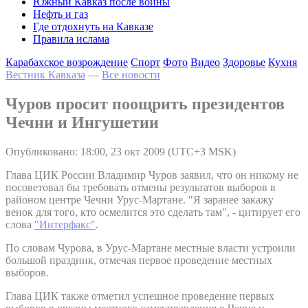
Южный Кавказ после войны
Нефть и газ
Где отдохнуть на Кавказе
Правила ислама
Карабахское возрождение
Спорт
Фото
Видео
Здоровье
Кухня
Вестник Кавказа
—
Все новости
Чуров просит поощрить президентов
Чечни и Ингушетии
Опубликовано: 18:00, 23 окт 2009 (UTC+3 MSK)
Глава ЦИК России Владимир Чуров заявил, что он никому не
посоветовал бы требовать отмены результатов выборов в
районом центре Чечни Урус-Мартане. "Я заранее закажу
венок для того, кто осмелится это сделать там", - цитирует его
слова
"Интерфакс"
.
По словам Чурова, в Урус-Мартане местные власти устроили
большой праздник, отмечая первое проведение местных
выборов.
Глава ЦИК также отметил успешное проведение первых