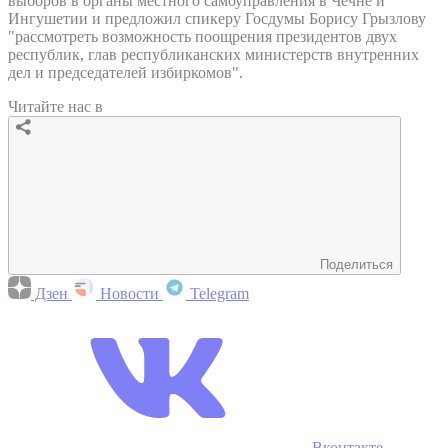
выборов в органы местного самоуправления в Чечне и
Ингушетии и предложил спикеру Госдумы Борису Грызлову
"рассмотреть возможность поощрения президентов двух
республик, глав республиканских министерств внутренних
дел и председателей избиркомов".
Читайте нас в
Поделиться
Дзен
Новости
Telegram
Вконтакте