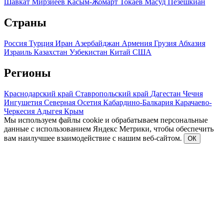
Шавкат Мирзиеев
Касым-Жомарт Токаев
Масуд Пезешкиан
Страны
Россия
Турция
Иран
Азербайджан
Армения
Грузия
Абхазия
Израиль
Казахстан
Узбекистан
Китай
США
Регионы
Краснодарский край
Ставропольский край
Дагестан
Чечня
Ингушетия
Северная Осетия
Кабардино-Балкария
Карачаево-
Черкесия
Адыгея
Крым
Мы используем файлы cookie и обрабатываем персональные
данные с использованием Яндекс Метрики, чтобы обеспечить
вам наилучшее взаимодействие с нашим веб-сайтом.
ОК