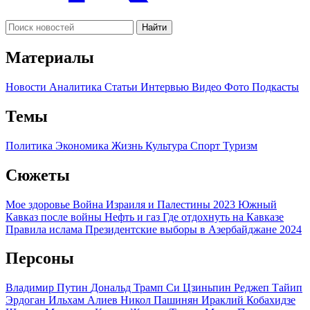
Найти
Материалы
Новости
Аналитика
Статьи
Интервью
Видео
Фото
Подкасты
Темы
Политика
Экономика
Жизнь
Культура
Спорт
Туризм
Сюжеты
Мое здоровье
Война Израиля и Палестины 2023
Южный
Кавказ после войны
Нефть и газ
Где отдохнуть на Кавказе
Правила ислама
Президентские выборы в Азербайджане 2024
Персоны
Владимир Путин
Дональд Трамп
Си Цзиньпин
Реджеп Тайип
Эрдоган
Ильхам Алиев
Никол Пашинян
Ираклий Кобахидзе