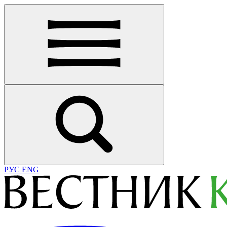
РУС
ENG