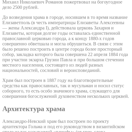
Михаил Николаевич Романов пожертвовал на богоугодное
дело 2500 рублей.
До возведения храма в городе, носившем в то время название
Елизаветполь (в честь императрицы Елизаветы Алексеевны
— жены Александра I), действовала церковь Захария и
Елизаветы, которая долгие годы оставалась единственной
православной церковью города, а к концу 1880-х годов
совершенно обветшала и могла обрушиться. В связи с этим
было решено построить в центре города более просторный
собор, закладка которого была совершена 22 апреля 1884 года
при участии экзарха Грузии Павла и при большом стечении
местного населения, состоящего из людей разных
национальностей, сословий и вероисповеданий.
Храм был построен в 1887 году на благотворительные
средства как православных, так и мусульман и носил статус
соборного, то есть особо значимого храма, служащего для
совершения богослужений духовенством нескольких церквей.
Архитектура храма
Александро-Невский храм был построен по проекту
архитектора Гольма и под его руководством в византийском
стиле из так называемой «плинфы» (от греч. слова –