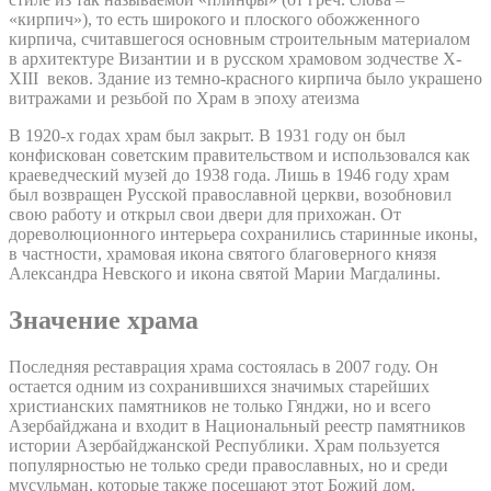
«кирпич»), то есть широкого и плоского обожженного
кирпича, считавшегося основным строительным материалом
в архитектуре Византии и в русском храмовом зодчестве X-
XIII веков. Здание из темно-красного кирпича было украшено
витражами и резьбой по Храм в эпоху атеизма
В 1920-х годах храм был закрыт. В 1931 году он был
конфискован советским правительством и использовался как
краеведческий музей до 1938 года. Лишь в 1946 году храм
был возвращен Русской православной церкви, возобновил
свою работу и открыл свои двери для прихожан. От
дореволюционного интерьера сохранились старинные иконы,
в частности, храмовая икона святого благоверного князя
Александра Невского и икона святой Марии Магдалины.
Значение храма
Последняя реставрация храма состоялась в 2007 году. Он
остается одним из сохранившихся значимых старейших
христианских памятников не только Гянджи, но и всего
Азербайджана и входит в Национальный реестр памятников
истории Азербайджанской Республики. Храм пользуется
популярностью не только среди православных, но и среди
мусульман, которые также посещают этот Божий дом.