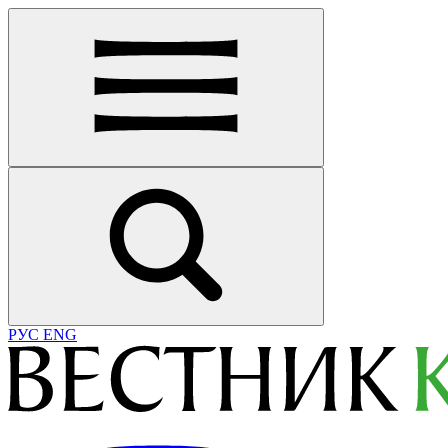
РУС
ENG