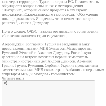
газа через территорию Турции в страны ЕС. Помимо этого,
обсуждается вопрос цены на газ с месторождения
"Шахдениз", который сейчас продается в эту страну
посредством Южнокавказского газопровода. "Обсуждения
пока продолжаются. Я надеюсь, что в целом этот вопрос
решится", - сказал Давудоглу.
По его словам, ОЧЭС - важная организация с точки зрения
сближения экономик стран ее участниц.
Азербайджан, Болгария и Турция на заседании в Баку
представлены главами МИД Эльмаром Мамедъяровым,
Румианой Желевой и Ахметом Давудоглу. Российскую
делегацию на встрече возглавит первый заместитель
министра иностранных дел Андрей Денисов. Армения,
Греция, Грузия, Румыния, Сербия и Украина представлены
заместителями глав МИД своих стран, Албания - генеральным
секретарем МИД и Молдова - госминистром.
Читайте нас в