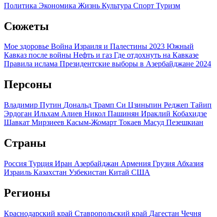
Политика
Экономика
Жизнь
Культура
Спорт
Туризм
Сюжеты
Мое здоровье
Война Израиля и Палестины 2023
Южный
Кавказ после войны
Нефть и газ
Где отдохнуть на Кавказе
Правила ислама
Президентские выборы в Азербайджане 2024
Персоны
Владимир Путин
Дональд Трамп
Си Цзиньпин
Реджеп Тайип
Эрдоган
Ильхам Алиев
Никол Пашинян
Ираклий Кобахидзе
Шавкат Мирзиеев
Касым-Жомарт Токаев
Масуд Пезешкиан
Страны
Россия
Турция
Иран
Азербайджан
Армения
Грузия
Абхазия
Израиль
Казахстан
Узбекистан
Китай
США
Регионы
Краснодарский край
Ставропольский край
Дагестан
Чечня