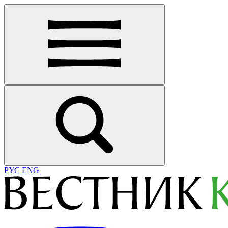
РУС
ENG