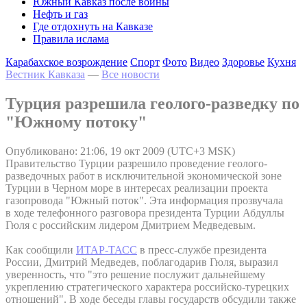
Южный Кавказ после войны
Нефть и газ
Где отдохнуть на Кавказе
Правила ислама
Карабахское возрождение
Спорт
Фото
Видео
Здоровье
Кухня
Вестник Кавказа
—
Все новости
Турция разрешила геолого-разведку по
"Южному потоку"
Опубликовано: 21:06, 19 окт 2009 (UTC+3 MSK)
Правительство Турции разрешило проведение геолого-
разведочных работ в исключительной экономической зоне
Турции в Черном море в интересах реализации проекта
газопровода "Южный поток". Эта информация прозвучала
в ходе телефонного разговора президента Турции Абдуллы
Гюля с российским лидером Дмитрием Медведевым.
Как сообщили
ИТАР-ТАСС
в пресс-службе президента
России, Дмитрий Медведев, поблагодарив Гюля, выразил
уверенность, что "это решение послужит дальнейшему
укреплению стратегического характера российско-турецких
отношений". В ходе беседы главы государств обсудили также