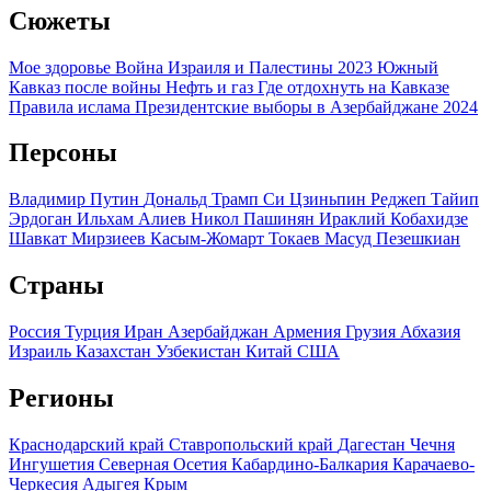
Сюжеты
Мое здоровье
Война Израиля и Палестины 2023
Южный
Кавказ после войны
Нефть и газ
Где отдохнуть на Кавказе
Правила ислама
Президентские выборы в Азербайджане 2024
Персоны
Владимир Путин
Дональд Трамп
Си Цзиньпин
Реджеп Тайип
Эрдоган
Ильхам Алиев
Никол Пашинян
Ираклий Кобахидзе
Шавкат Мирзиеев
Касым-Жомарт Токаев
Масуд Пезешкиан
Страны
Россия
Турция
Иран
Азербайджан
Армения
Грузия
Абхазия
Израиль
Казахстан
Узбекистан
Китай
США
Регионы
Краснодарский край
Ставропольский край
Дагестан
Чечня
Ингушетия
Северная Осетия
Кабардино-Балкария
Карачаево-
Черкесия
Адыгея
Крым